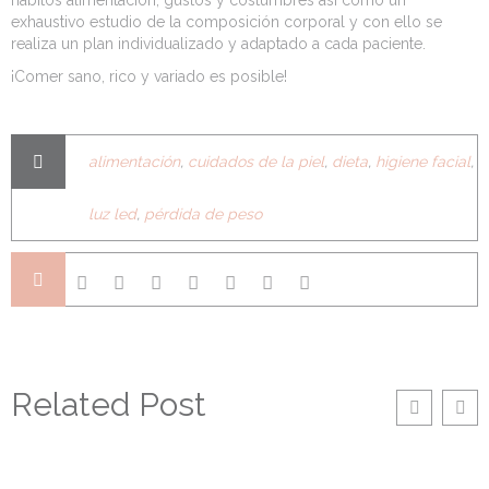
hábitos alimentación, gustos y costumbres así como un
exhaustivo estudio de la composición corporal y con ello se
realiza un plan individualizado y adaptado a cada paciente.
¡Comer sano, rico y variado es posible!
alimentación
,
cuidados de la piel
,
dieta
,
higiene facial
,
luz led
,
pérdida de peso
Related Post