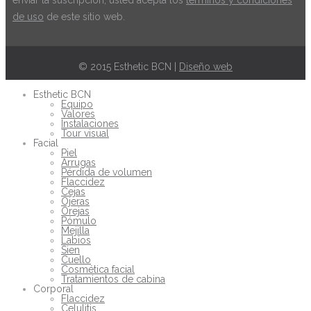
de uso
de este sitio web.
© 2015 Esthetic BCN |
Diseño web
Esthetic BCN
Equipo
Valores
Instalaciones
Tour visual
Facial
Piel
Arrugas
Pérdida de volumen
Flaccidez
Cejas
Ojeras
Orejas
Pómulo
Mejilla
Labios
Sien
Cuello
Cosmética facial
Tratamientos de cabina
Corporal
Flaccidez
Celulitis