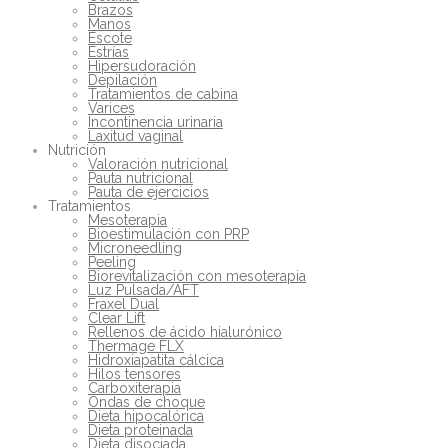
Brazos
Manos
Escote
Estrías
Hipersudoración
Depilación
Tratamientos de cabina
Varices
Incontinencia urinaria
Laxitud vaginal
Nutrición
Valoración nutricional
Pauta nutricional
Pauta de ejercicios
Tratamientos
Mesoterapia
Bioestimulación con PRP
Microneedling
Peeling
Biorevitalización con mesoterapia
Luz Pulsada/AFT
Fraxel Dual
Clear Lift
Rellenos de ácido hialurónico
Thermage FLX
Hidroxiapatita cálcica
Hilos tensores
Carboxiterapia
Ondas de choque
Dieta hipocalórica
Dieta proteinada
Dieta disociada