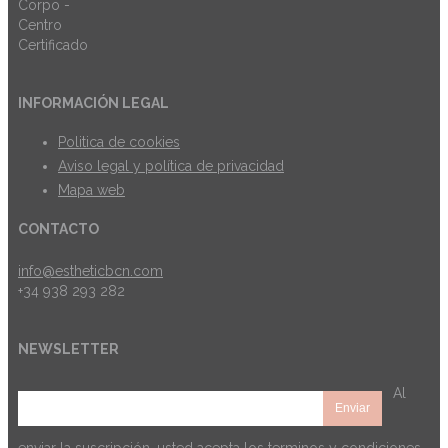
INFORMACIÓN LEGAL
Politica de cookies
Aviso legal y política de privacidad
Mapa web
CONTACTO
info@estheticbcn.com
+34 938 293 282
NEWSLETTER
Al
enviar la suscripción, usted acepta los
terminos y condiciones