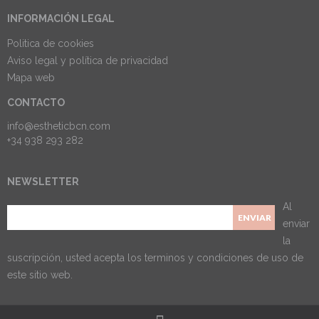
INFORMACIÓN LEGAL
Politica de cookies
Aviso legal y política de privacidad
Mapa web
CONTACTO
info@estheticbcn.com
+34 938 293 282
NEWSLETTER
Al
enviar
la
suscripción, usted acepta los
terminos y condiciones de uso
de
este sitio web.