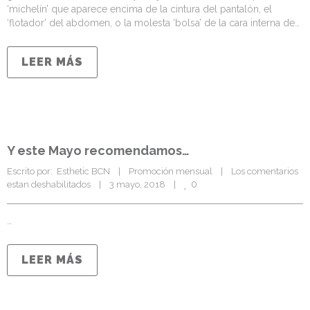
‘michelín’ que aparece encima de la cintura del pantalón, el
‘flotador’ del abdomen, o la molesta ‘bolsa’ de la cara interna de…
LEER MÁS
Y este Mayo recomendamos…
Escrito por:  Esthetic BCN    |    
Promoción mensual
    |    
Los comentarios 
0
estan deshabilitados
    |    3 mayo, 2018    |    
…
LEER MÁS