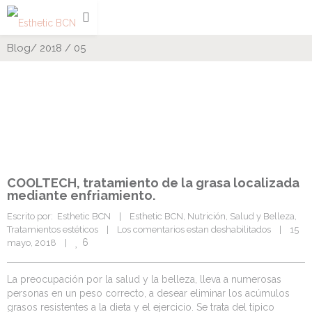
Blog
/
2018
/
05
COOLTECH, tratamiento de la grasa localizada
mediante enfriamiento.
Escrito por:  Esthetic BCN    |    
Esthetic BCN
, 
Nutrición
, 
Salud y Belleza
, 
Tratamientos estéticos
    |    
Los comentarios estan deshabilitados
    |    15 
6
mayo, 2018    |    
La preocupación por la salud y la belleza, lleva a numerosas
personas en un peso correcto, a desear eliminar los acúmulos
grasos resistentes a la dieta y el ejercicio. Se trata del típico