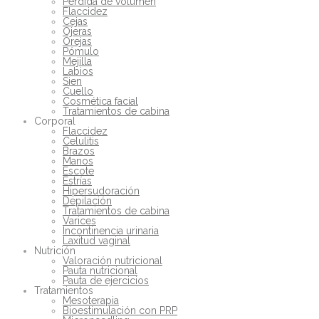
Pérdida de volumen
Flaccidez
Cejas
Ojeras
Orejas
Pómulo
Mejilla
Labios
Sien
Cuello
Cosmética facial
Tratamientos de cabina
Corporal
Flaccidez
Celulitis
Brazos
Manos
Escote
Estrías
Hipersudoración
Depilación
Tratamientos de cabina
Varices
Incontinencia urinaria
Laxitud vaginal
Nutrición
Valoración nutricional
Pauta nutricional
Pauta de ejercicios
Tratamientos
Mesoterapia
Bioestimulación con PRP