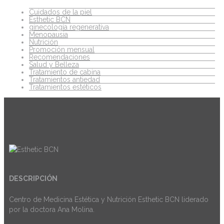
Cuidados de la piel
Esthetic BCN
ginecología regenerativa
Menopausia
Nutrición
Promoción mensual
Recomendaciones
Salud y Belleza
Tratamiento de cabina
Tratamientos antiedad
Tratamientos estéticos
DESCRIPCIÓN
Centro de Medicina Estética y Nutrición Esthetic BCN liderado
por la doctora Ana Molina.