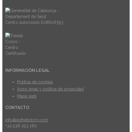
Centro autorizado E08606793
INFORMACIÓN LEGAL
Politica de cookies
Aviso legal y política de privacidad
Mapa web
CONTACTO
info@estheticbcn.com
+34 938 293 282