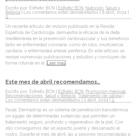
Escrito por: Esthetic BCN |
Esthetic BCN
,
Nutrición
,
Salud y
Belleza
|
Los comentarios estan deshabilitados
| 8 abril, 2024 |
0
Un reciente artículo de revisión publicado en la Revista
Española de Cardiología, demuestra la eficacia de la dieta
mediterránea en la prevención cardiovascular y sus beneficios
tanto en enfermedad coronaria, como en ictus, insuficiencia
cardíaca, o enfermedad arterial periférica. En este artículo se
revisan numerosas publicaciones y estudios y concluyen de
forma rotunda en el…
Leer más
Este mes de abril recomendamos…
Escrito por: Esthetic BCN |
Esthetic BCN
,
Promoción mensual
,
Recomendaciones
,
Salud y Belleza
,
Tratamiento de cabina
|
Los comentarios estan deshabilitados
| 2 abril, 2024 |
0
Facial: Dermadrop es un sistema de penetración transdérmica
sin agujas de determinadas sustancias que permiten un
tratamiento seguro, profundo y regenerativo de la piel. Con
ello conseguimos dar un aspecto juvenil y descansado al
rostro. Durante el mes de abril, las 4 sesiones recomendadas a