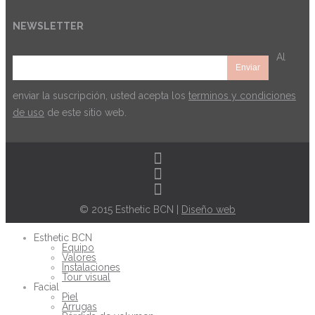
NEWSLETTER
Al
enviar la suscripción, usted acepta los
terminos y condiciones
de uso
de este sitio web.
© 2015 Esthetic BCN |
Diseño web
Esthetic BCN
Equipo
Valores
Instalaciones
Tour visual
Facial
Piel
Arrugas