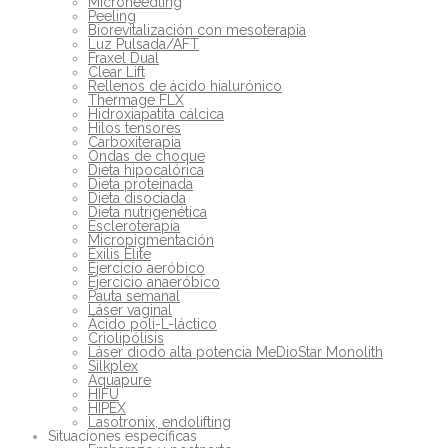
Microneedling
Peeling
Biorevitalización con mesoterapia
Luz Pulsada/AFT
Fraxel Dual
Clear Lift
Rellenos de ácido hialurónico
Thermage FLX
Hidroxiapatita cálcica
Hilos tensores
Carboxiterapia
Ondas de choque
Dieta hipocalórica
Dieta proteinada
Dieta disociada
Dieta nutrigenética
Escleroterapia
Micropigmentación
Exilis Elite
Ejercicio aeróbico
Ejercicio anaeróbico
Pauta semanal
Láser vaginal
Ácido poli-L-láctico
Criolipólisis
Láser diodo alta potencia MeDioStar Monolith
Silkplex
Aquapure
HIFU
HIPEX
Lasotronix, endolifting
Situaciones específicas