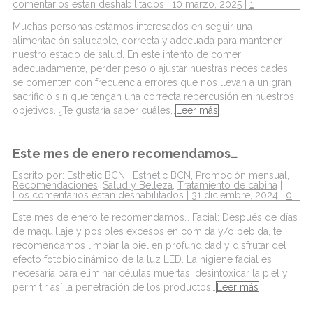
comentarios estan deshabilitados
| 10 marzo, 2025 |
1
Muchas personas estamos interesados en seguir una
alimentación saludable, correcta y adecuada para mantener
nuestro estado de salud. En este intento de comer
adecuadamente, perder peso o ajustar nuestras necesidades,
se comenten con frecuencia errores que nos llevan a un gran
sacrificio sin que tengan una correcta repercusión en nuestros
objetivos. ¿Te gustaría saber cuáles…
Leer más
Este mes de enero recomendamos…
Escrito por: Esthetic BCN |
Esthetic BCN
,
Promoción mensual
,
Recomendaciones
,
Salud y Belleza
,
Tratamiento de cabina
|
Los comentarios estan deshabilitados
| 31 diciembre, 2024 |
0
Este mes de enero te recomendamos… Facial: Después de días
de maquillaje y posibles excesos en comida y/o bebida, te
recomendamos limpiar la piel en profundidad y disfrutar del
efecto fotobiodinámico de la luz LED. La higiene facial es
necesaria para eliminar células muertas, desintoxicar la piel y
permitir así la penetración de los productos…
Leer más