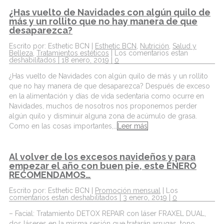
¿Has vuelto de Navidades con algún quilo de
más y un rollito que no hay manera de que
desaparezca?
Escrito por: Esthetic BCN |
Esthetic BCN
,
Nutrición
,
Salud y
Belleza
,
Tratamientos estéticos
|
Los comentarios estan
deshabilitados
| 18 enero, 2019 |
0
¿Has vuelto de Navidades con algún quilo de más y un rollito
que no hay manera de que desaparezca? Después de exceso
en la alimentación y días de vida sedentaria como ocurre en
Navidades, muchos de nosotros nos proponemos perder
algún quilo y disminuir alguna zona de acúmulo de grasa.
Como en las cosas importantes,…
Leer más
Al volver de los excesos navideños y para
empezar el año con buen pie, este ENERO
RECOMENDAMOS…
Escrito por: Esthetic BCN |
Promoción mensual
|
Los
comentarios estan deshabilitados
| 3 enero, 2019 |
0
– Facial: Tratamiento DETOX REPAIR con láser FRAXEL DUAL,
dos láseres en la misma sesión que tratarán arrugas, tono,