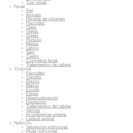
Tour visual
Facial
Piel
Arrugas
Pérdida de volumen
Flaccidez
Cejas
Ojeras
Orejas
Pómulo
Mejilla
Labios
Sien
Cuello
Cosmética facial
Tratamientos de cabina
Corporal
Flaccidez
Celulitis
Brazos
Manos
Escote
Estrías
Hipersudoración
Depilación
Tratamientos de cabina
Varices
Incontinencia urinaria
Laxitud vaginal
Nutrición
Valoración nutricional
Pauta nutricional