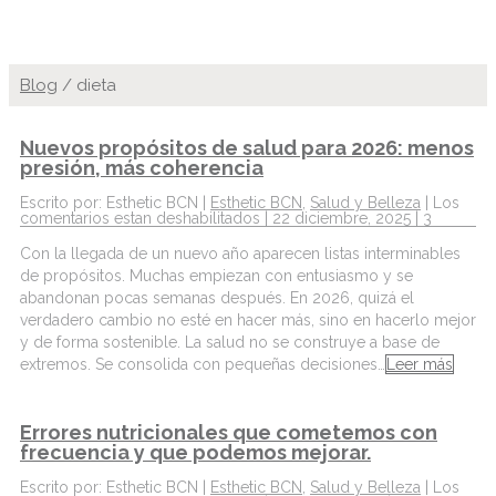
Blog
/
dieta
Nuevos propósitos de salud para 2026: menos
presión, más coherencia
Escrito por: Esthetic BCN |
Esthetic BCN
,
Salud y Belleza
|
Los
comentarios estan deshabilitados
| 22 diciembre, 2025 |
3
Con la llegada de un nuevo año aparecen listas interminables
de propósitos. Muchas empiezan con entusiasmo y se
abandonan pocas semanas después. En 2026, quizá el
verdadero cambio no esté en hacer más, sino en hacerlo mejor
y de forma sostenible. La salud no se construye a base de
extremos. Se consolida con pequeñas decisiones…
Leer más
Errores nutricionales que cometemos con
frecuencia y que podemos mejorar.
Escrito por: Esthetic BCN |
Esthetic BCN
,
Salud y Belleza
|
Los