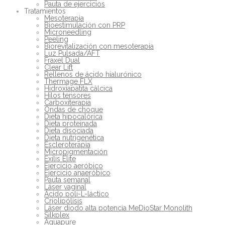
Pauta de ejercicios
Tratamientos
Mesoterapia
Bioestimulación con PRP
Microneedling
Peeling
Biorevitalización con mesoterapia
Luz Pulsada/AFT
Fraxel Dual
Clear Lift
Rellenos de ácido hialurónico
Thermage FLX
Hidroxiapatita cálcica
Hilos tensores
Carboxiterapia
Ondas de choque
Dieta hipocalórica
Dieta proteinada
Dieta disociada
Dieta nutrigenética
Escleroterapia
Micropigmentación
Exilis Elite
Ejercicio aeróbico
Ejercicio anaeróbico
Pauta semanal
Láser vaginal
Ácido poli-L-láctico
Criolipólisis
Láser diodo alta potencia MeDioStar Monolith
Silkplex
Aquapure