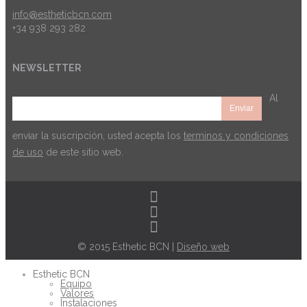
info@estheticbcn.com
+34 938 293 282
NEWSLETTER
Al
enviar la suscripción, usted acepta los
terminos y condiciones
de uso
de este sitio web.
© 2015 Esthetic BCN |
Diseño web
Esthetic BCN
Equipo
Valores
Instalaciones