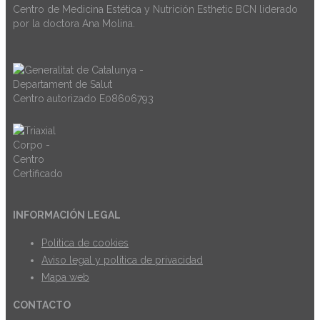
Centro de Medicina Estética y Nutrición Esthetic BCN liderado
por la doctora Ana Molina.
Centro autorizado E08606793
INFORMACIÓN LEGAL
Politica de cookies
Aviso legal y política de privacidad
Mapa web
CONTACTO