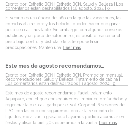
Escrito por: Esthetic BCN |
Esthetic BCN
,
Salud y Belleza
|
Los
comentarios estan deshabilitados
| 16 agosto, 2024 |
0
El verano es una época del año en la que las vacaciones, las
comidas al aire libre y los helados pueden hacer que ganar
peso sea casi inevitable. Sin embargo, con algunos consejos
prácticos y un poco de autocontrol, es posible mantener el
peso bajo control y disfrutar de la temporada sin
preocupaciones. Mantén una…
Leer más
Este mes de agosto recomendamos…
Escrito por: Esthetic BCN |
Esthetic BCN
,
Promoción mensual
,
Recomendaciones
,
Salud y Belleza
,
Tratamiento de cabina
|
Los comentarios estan deshabilitados
| 1 agosto, 2024 |
0
Este mes de agosto recomendamos: Facial: tratamiento
Aquapure, con el que conseguiremos limpiar en profundidad y
regenerar la piel castigada por el sol. Corporal: 6 sesiones de
LPG, con las que conseguiremos drenar la retención de
líquidos, movilizar la grasa que hayamos podido acumular en
fiestas y alisar la piel. ¿Os esperamos a la vuelta…
Leer más