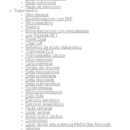
Pauta nutricional
Pauta de ejercicios
Tratamientos
Mesoterapia
Bioestimulación con PRP
Microneedling
Peeling
Biorevitalización con mesoterapia
Luz Pulsada/AFT
Fraxel Dual
Clear Lift
Rellenos de ácido hialurónico
Thermage FLX
Hidroxiapatita cálcica
Hilos tensores
Carboxiterapia
Ondas de choque
Dieta hipocalórica
Dieta proteinada
Dieta disociada
Dieta nutrigenética
Escleroterapia
Micropigmentación
Exilis Elite
Ejercicio aeróbico
Ejercicio anaeróbico
Pauta semanal
Láser vaginal
Ácido poli-L-láctico
Criolipólisis
Láser diodo alta potencia MeDioStar Monolith
Silkplex