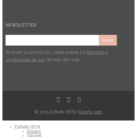
NEWSLETTER
Al enviar la suscripción, usted acepta los
terminos y
condiciones de uso
de este sitio web.
© 2015 Esthetic BCN |
Diseño web
Esthetic BCN
Equipo
Valores