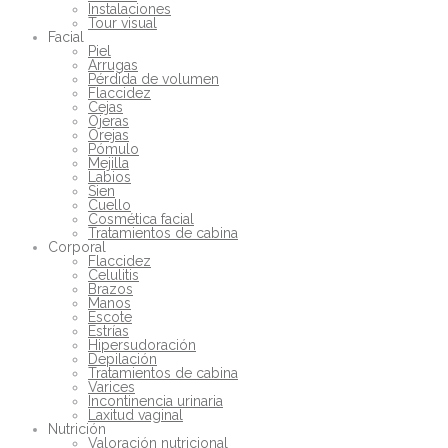
Instalaciones
Tour visual
Facial
Piel
Arrugas
Pérdida de volumen
Flaccidez
Cejas
Ojeras
Orejas
Pómulo
Mejilla
Labios
Sien
Cuello
Cosmética facial
Tratamientos de cabina
Corporal
Flaccidez
Celulitis
Brazos
Manos
Escote
Estrías
Hipersudoración
Depilación
Tratamientos de cabina
Varices
Incontinencia urinaria
Laxitud vaginal
Nutrición
Valoración nutricional