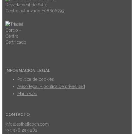
Centro autorizado E08606793
INFORMACIÓN LEGAL
Politica de cookies
Aviso legal y política de privacidad
Mapa web
CONTACTO
info@estheticbcn.com
+34 938 293 282