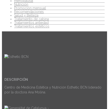
Menopausia
Nutrición
Promoción mensual
Recomendaciones
Salud y Belleza
Tratamiento de cabina
Tratamientos antiedad
Tratamientos estéticos
DESCRIPCIÓN
Centro de Medicina Estética y Nutrición Esthetic BCN liderado
por la doctora Ana Molina.