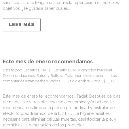
sacrificio sin que tengan una correcta repercusión en nuestros
objetivos. ¿Te gustaría saber cuáles…
LEER MÁS
Este mes de enero recomendamos…
Escrito por:  Esthetic BCN    |    
Esthetic BCN
, 
Promoción mensual
, 
Recomendaciones
, 
Salud y Belleza
, 
Tratamiento de cabina
    |    
Los 
0
comentarios estan deshabilitados
    |    31 diciembre, 2024    |    
Este mes de enero te recomendamos… Facial: Después de días
de maquillaje y posibles excesos en comida y/o bebida, te
recomendamos limpiar la piel en profundidad y disfrutar del
efecto fotobiodinámico de la luz LED. La higiene facial es
necesaria para eliminar células muertas, desintoxicar la piel y
permitir así la penetración de los productos…