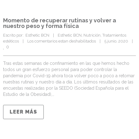
Momento de recuperar rutinas y volver a
nuestro peso y forma física
Escrito por:  Esthetic BCN    |    
Esthetic BCN
, 
Nutrición
, 
Tratamientos 
estéticos
    |    
Los comentarios estan deshabilitados
    |    5 junio, 2020    |    
0
Tras estas semanas de confinamiento en las que hemos hecho
todos un gran esfuerzo personal para poder controlar la
pandemia por Covid-19 ahora toca volver poco a poco a retomar
nuestras rutinas y nuestro día a día. Los últimos resultados de las
encuestas realizadas por la SEEDO (Sociedad Española para el
Estudio de la Obesidad),…
LEER MÁS