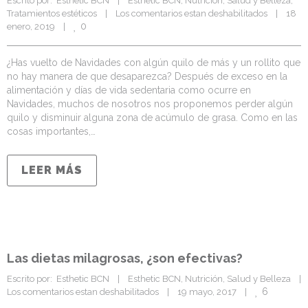
Escrito por:  Esthetic BCN    |    
Esthetic BCN
, 
Nutrición
, 
Salud y Belleza
, 
Tratamientos estéticos
    |    
Los comentarios estan deshabilitados
    |    18 
0
enero, 2019    |    
¿Has vuelto de Navidades con algún quilo de más y un rollito que
no hay manera de que desaparezca? Después de exceso en la
alimentación y días de vida sedentaria como ocurre en
Navidades, muchos de nosotros nos proponemos perder algún
quilo y disminuir alguna zona de acúmulo de grasa. Como en las
cosas importantes,…
LEER MÁS
Las dietas milagrosas, ¿son efectivas?
Escrito por:  Esthetic BCN    |    
Esthetic BCN
, 
Nutrición
, 
Salud y Belleza
    |  
6
Los comentarios estan deshabilitados
    |    19 mayo, 2017    |    