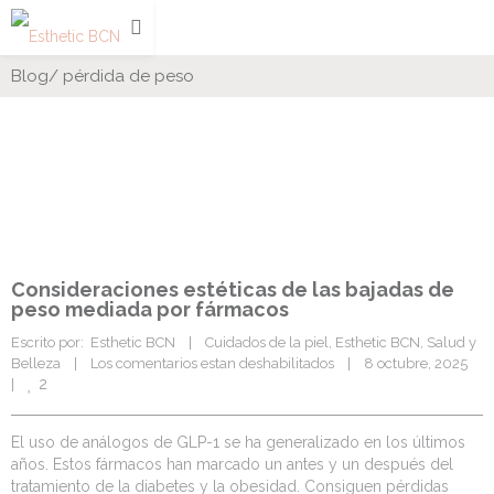
Blog
/
pérdida de peso
Consideraciones estéticas de las bajadas de
peso mediada por fármacos
Escrito por:  Esthetic BCN    |    
Cuidados de la piel
, 
Esthetic BCN
, 
Salud y 
Belleza
    |    
Los comentarios estan deshabilitados
    |    8 octubre, 2025    
2
|    
El uso de análogos de GLP-1 se ha generalizado en los últimos
años. Estos fármacos han marcado un antes y un después del
tratamiento de la diabetes y la obesidad. Consiguen pérdidas