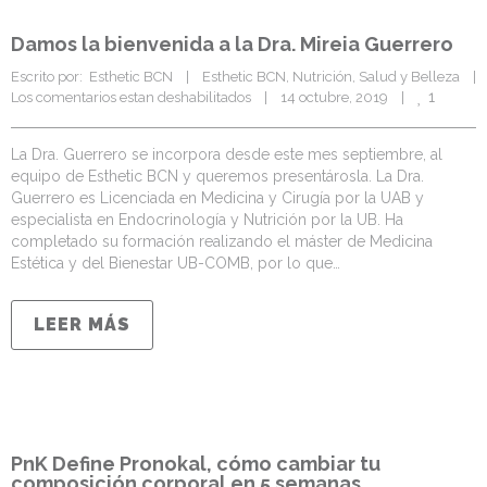
Damos la bienvenida a la Dra. Mireia Guerrero
Escrito por:  Esthetic BCN    |    
Esthetic BCN
, 
Nutrición
, 
Salud y Belleza
    |  
1
Los comentarios estan deshabilitados
    |    14 octubre, 2019    |    
La Dra. Guerrero se incorpora desde este mes septiembre, al
equipo de Esthetic BCN y queremos presentárosla. La Dra.
Guerrero es Licenciada en Medicina y Cirugía por la UAB y
especialista en Endocrinología y Nutrición por la UB. Ha
completado su formación realizando el máster de Medicina
Estética y del Bienestar UB-COMB, por lo que…
LEER MÁS
PnK Define Pronokal, cómo cambiar tu
composición corporal en 5 semanas