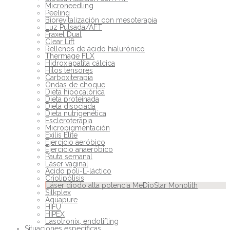
Microneedling
Peeling
Biorevitalización con mesoterapia
Luz Pulsada/AFT
Fraxel Dual
Clear Lift
Rellenos de ácido hialurónico
Thermage FLX
Hidroxiapatita cálcica
Hilos tensores
Carboxiterapia
Ondas de choque
Dieta hipocalórica
Dieta proteinada
Dieta disociada
Dieta nutrigenética
Escleroterapia
Micropigmentación
Exilis Elite
Ejercicio aeróbico
Ejercicio anaeróbico
Pauta semanal
Láser vaginal
Ácido poli-L-láctico
Criolipólisis
Láser diodo alta potencia MeDioStar Monolith
Silkplex
Aquapure
HIFU
HIPEX
Lasotronix, endolifting
Situaciones específicas