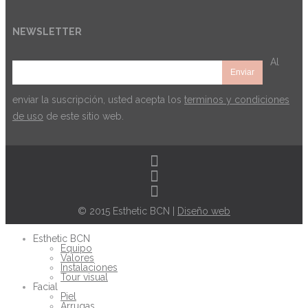
NEWSLETTER
Al
enviar la suscripción, usted acepta los
terminos y condiciones
de uso
de este sitio web.
© 2015 Esthetic BCN |
Diseño web
Esthetic BCN
Equipo
Valores
Instalaciones
Tour visual
Facial
Piel
Arrugas