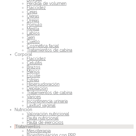
Pérdida de volumen
Flaccidez
Cejas
Ojeras
Orejas
Pómulo
Mejilla
Labios
Sien
Cuello
Cosmética facial
Tratamientos de cabina
Corporal
Flaccidez
Celulitis
Brazos
Manos
Escote
Estrías
Hipersudoración
Depilación
Tratamientos de cabina
Varices
Incontinencia urinaria
Laxitud vaginal
Nutrición
Valoración nutricional
Pauta nutricional
Pauta de ejercicios
Tratamientos
Mesoterapia
Bioestimulación con PRP