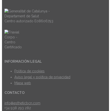
Centro autorizado E08606793
INFORMACIÓN LEGAL
Politica de cookies
Aviso legal y política de privacidad
Mapa web
CONTACTO
info@estheticbcn.com
+34 938 293 282