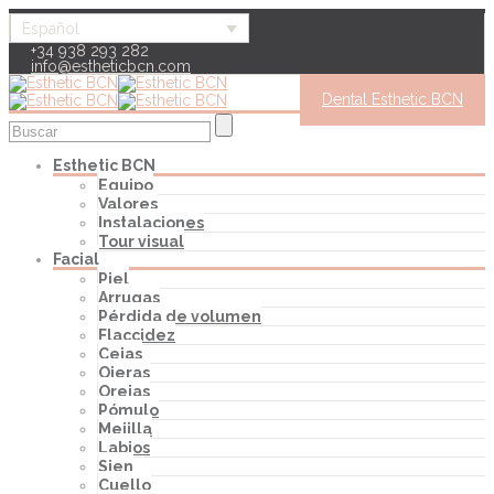
Español
+34 938 293 282
info@estheticbcn.com
Dental Esthetic BCN
Esthetic BCN
Equipo
Valores
Instalaciones
Tour visual
Facial
Piel
Arrugas
Pérdida de volumen
Flaccidez
Cejas
Ojeras
Orejas
Pómulo
Mejilla
Labios
Sien
Cuello