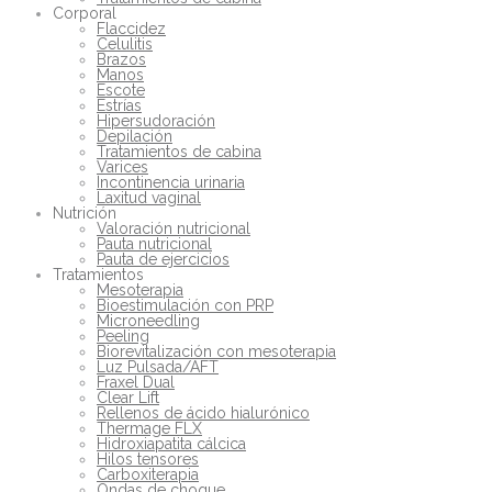
Corporal
Flaccidez
Celulitis
Brazos
Manos
Escote
Estrías
Hipersudoración
Depilación
Tratamientos de cabina
Varices
Incontinencia urinaria
Laxitud vaginal
Nutrición
Valoración nutricional
Pauta nutricional
Pauta de ejercicios
Tratamientos
Mesoterapia
Bioestimulación con PRP
Microneedling
Peeling
Biorevitalización con mesoterapia
Luz Pulsada/AFT
Fraxel Dual
Clear Lift
Rellenos de ácido hialurónico
Thermage FLX
Hidroxiapatita cálcica
Hilos tensores
Carboxiterapia
Ondas de choque