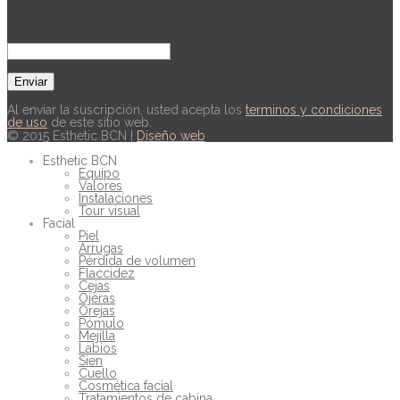
Newsletter
Al enviar la suscripción, usted acepta los
terminos y condiciones
de uso
de este sitio web.
© 2015 Esthetic BCN |
Diseño web
Esthetic BCN
Equipo
Valores
Instalaciones
Tour visual
Facial
Piel
Arrugas
Pérdida de volumen
Flaccidez
Cejas
Ojeras
Orejas
Pómulo
Mejilla
Labios
Sien
Cuello
Cosmética facial
Tratamientos de cabina