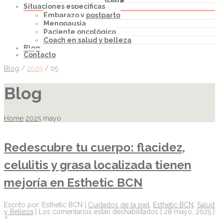
Situaciones específicas
Embarazo y postparto
Menopausia
Paciente oncológico
Coach en salud y belleza
Blog
Contacto
Blog
/
2025
/
05
Blog
Home
2025
mayo
Redescubre tu cuerpo: flacidez,
celulitis y grasa localizada tienen
mejoría en Esthetic BCN
Escrito por: Esthetic BCN |
Cuidados de la piel
,
Esthetic BCN
,
Salud
y Belleza
|
Los comentarios estan deshabilitados
| 28 mayo, 2025 |
2