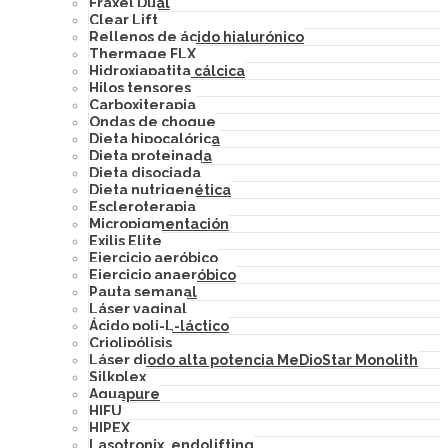
Fraxel Dual
Clear Lift
Rellenos de ácido hialurónico
Thermage FLX
Hidroxiapatita cálcica
Hilos tensores
Carboxiterapia
Ondas de choque
Dieta hipocalórica
Dieta proteinada
Dieta disociada
Dieta nutrigenética
Escleroterapia
Micropigmentación
Exilis Elite
Ejercicio aeróbico
Ejercicio anaeróbico
Pauta semanal
Láser vaginal
Ácido poli-L-láctico
Criolipólisis
Láser diodo alta potencia MeDioStar Monolith
Silkplex
Aquapure
HIFU
HIPEX
Lasotronix, endolifting