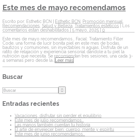
Este mes de mayo recomendamos
Escrito por: Esthetic BCN |
Esthetic BCN
,
Promoción mensual
,
Recomendaciones
,
Salud y Belleza
,
Tratamientos estéticos
|
Los
comentarios estan deshabilitados
| 5 mayo, 2025 |
0
Este mes de mayo recomendamos… Facial: Tratamiento Filler
Code, una forma de lucir bonita piel en este mes de bodas,
bautizos y comuniones, sin inyectables ni agujas. Disfruta de un
ratito de relajación y experiencia sensorial dándole a tu piel la
nutrición que necesita. Se recomiendan tres sesiones, una cada 3-
4 semanas pero desde la…
Leer más
Buscar
Entradas recientes
Vacaciones, disfrutar sin perder el equilibrio
Este mes de julio recomendamos…
Las manos también cuentan tu historia
El arte de envejecer bien: cuerpo, mente y espíritu
Este mes de junio recomendamos…