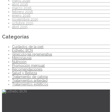
mayo 2016
abril 2016
marzo 2016
febrero 2016
enero 2016
noviembre 2015
octubre 2015
abril 2015
Categorías
Cuidados de la piel
Esthetic BCN
ginecología regenerativa
Menopausia
Nutrición
Promoción mensual
Recomendaciones
Salud y Belleza
Tratamiento de cabina
Tratamientos antiedad
Tratamientos estéticos
Descripción