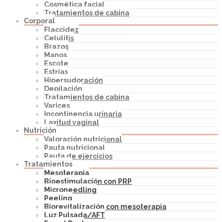
Cosmética facial
Tratamientos de cabina
Corporal
Flaccidez
Celulitis
Brazos
Manos
Escote
Estrías
Hipersudoración
Depilación
Tratamientos de cabina
Varices
Incontinencia urinaria
Laxitud vaginal
Nutrición
Valoración nutricional
Pauta nutricional
Pauta de ejercicios
Tratamientos
Mesoterapia
Bioestimulación con PRP
Microneedling
Peeling
Biorevitalización con mesoterapia
Luz Pulsada/AFT