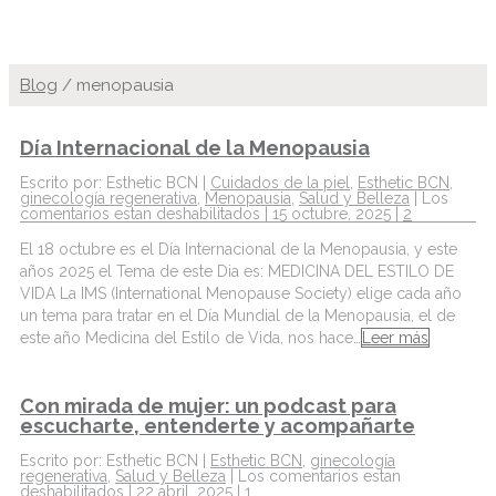
Blog
/
menopausia
Día Internacional de la Menopausia
Escrito por: Esthetic BCN |
Cuidados de la piel
,
Esthetic BCN
,
ginecología regenerativa
,
Menopausia
,
Salud y Belleza
|
Los
comentarios estan deshabilitados
| 15 octubre, 2025 |
2
El 18 octubre es el Día Internacional de la Menopausia, y este
años 2025 el Tema de este Dia es: MEDICINA DEL ESTILO DE
VIDA La IMS (International Menopause Society) elige cada año
un tema para tratar en el Día Mundial de la Menopausia, el de
este año Medicina del Estilo de Vida, nos hace…
Leer más
Con mirada de mujer: un podcast para
escucharte, entenderte y acompañarte
Escrito por: Esthetic BCN |
Esthetic BCN
,
ginecología
regenerativa
,
Salud y Belleza
|
Los comentarios estan
deshabilitados
| 22 abril, 2025 |
1