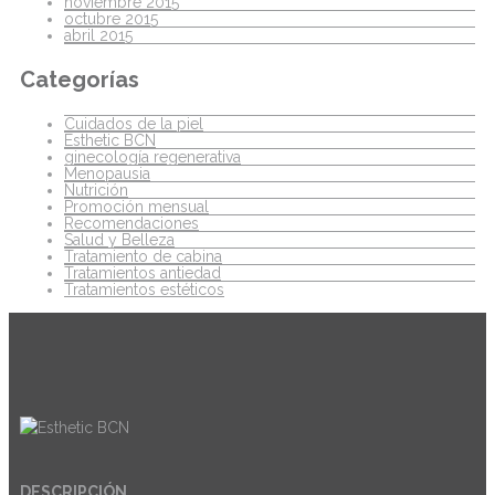
noviembre 2015
octubre 2015
abril 2015
Categorías
Cuidados de la piel
Esthetic BCN
ginecología regenerativa
Menopausia
Nutrición
Promoción mensual
Recomendaciones
Salud y Belleza
Tratamiento de cabina
Tratamientos antiedad
Tratamientos estéticos
DESCRIPCIÓN