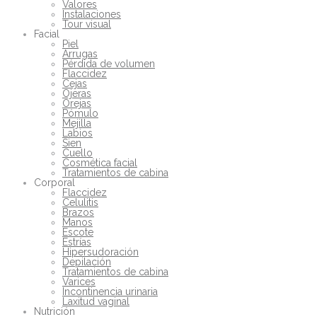
Valores
Instalaciones
Tour visual
Facial
Piel
Arrugas
Pérdida de volumen
Flaccidez
Cejas
Ojeras
Orejas
Pómulo
Mejilla
Labios
Sien
Cuello
Cosmética facial
Tratamientos de cabina
Corporal
Flaccidez
Celulitis
Brazos
Manos
Escote
Estrías
Hipersudoración
Depilación
Tratamientos de cabina
Varices
Incontinencia urinaria
Laxitud vaginal
Nutrición