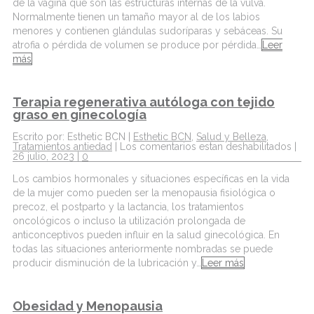
de la vagina que son las estructuras internas de la vulva.
Normalmente tienen un tamaño mayor al de los labios
menores y contienen glándulas sudoríparas y sebáceas. Su
atrofia o pérdida de volumen se produce por pérdida…
Leer
más
Terapia regenerativa autóloga con tejido
graso en ginecología
Escrito por: Esthetic BCN |
Esthetic BCN
,
Salud y Belleza
,
Tratamientos antiedad
|
Los comentarios estan deshabilitados
|
26 julio, 2023 |
0
Los cambios hormonales y situaciones específicas en la vida
de la mujer como pueden ser la menopausia fisiológica o
precoz, el postparto y la lactancia, los tratamientos
oncológicos o incluso la utilización prolongada de
anticonceptivos pueden influir en la salud ginecológica. En
todas las situaciones anteriormente nombradas se puede
producir disminución de la lubricación y…
Leer más
Obesidad y Menopausia