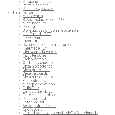
Valoración nutricional
Pauta nutricional
Pauta de ejercicios
Tratamientos
Mesoterapia
Bioestimulación con PRP
Microneedling
Peeling
Biorevitalización con mesoterapia
Luz Pulsada/AFT
Fraxel Dual
Clear Lift
Rellenos de ácido hialurónico
Thermage FLX
Hidroxiapatita cálcica
Hilos tensores
Carboxiterapia
Ondas de choque
Dieta hipocalórica
Dieta proteinada
Dieta disociada
Dieta nutrigenética
Escleroterapia
Micropigmentación
Exilis Elite
Ejercicio aeróbico
Ejercicio anaeróbico
Pauta semanal
Láser vaginal
Ácido poli-L-láctico
Criolipólisis
Láser diodo alta potencia MeDioStar Monolith