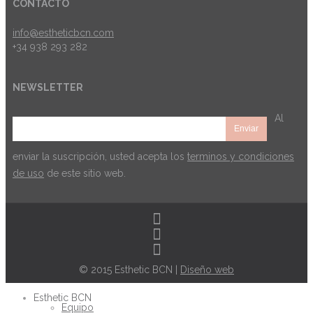
CONTACTO
info@estheticbcn.com
+34 938 293 282
NEWSLETTER
Al
enviar la suscripción, usted acepta los
terminos y condiciones
de uso
de este sitio web.
© 2015 Esthetic BCN |
Diseño web
Esthetic BCN
Equipo