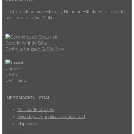
Centro de Medicina Estética y Nutrición Esthetic BCN liderado
por la doctora Ana Molina.
Centro autorizado E08606793
INFORMACIÓN LEGAL
Politica de cookies
Aviso legal y política de privacidad
Mapa web