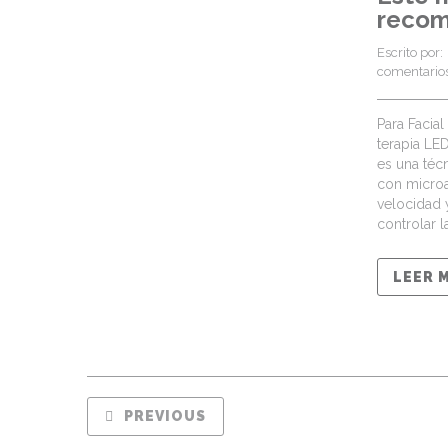
reco
Escrito por: 
comentarios
Para Faci
terapia LE
es una técn
con micro
velocidad
controlar 
LEER 
PREVIOUS