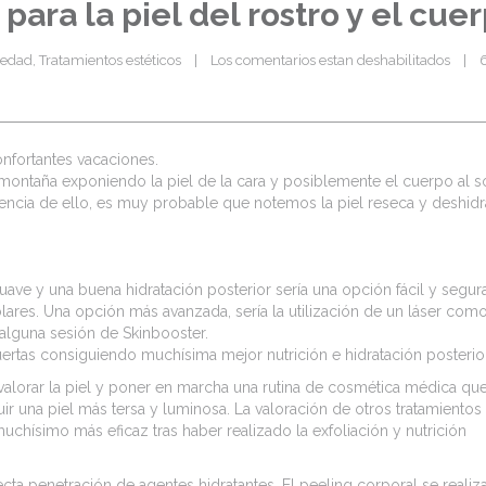
ara la piel del rostro y el cue
iedad
, 
Tratamientos estéticos
|
Los comentarios estan deshabilitados
|
6
nfortantes vacaciones.
ontaña exponiendo la piel de la cara y posiblemente el cuerpo al so
encia de ello, es muy probable que notemos la piel reseca y deshidr
uave y una buena hidratación posterior sería una opción fácil y segur
res. Una opción más avanzada, sería la utilización de un láser como
guna sesión de Skinbooster.
rtas consiguiendo muchísima mejor nutrición e hidratación posterior
alorar la piel y poner en marcha una rutina de cosmética médica qu
ir una piel más tersa y luminosa. La valoración de otros tratamientos
uchísimo más eficaz tras haber realizado la exfoliación y nutrición
cta penetración de agentes hidratantes. El peeling corporal se realiz