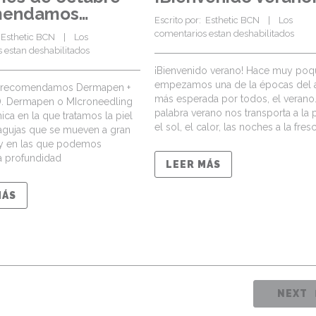
mendamos…
Escrito por:  
Esthetic BCN
    |    
Los 
comentarios estan deshabilitados
 
Esthetic BCN
    |    
Los 
 estan deshabilitados
¡Bienvenido verano! Hace muy poq
empezamos una de la épocas del 
al recomendamos Dermapen +
más esperada por todos, el verano.
D. Dermapen o MIcroneedling
palabra verano nos transporta a la 
ica en la que tratamos la piel
el sol, el calor, las noches a la fres
agujas que se mueven a gran
 y en las que podemos
la profundidad
LEER MÁS
MÁS
NEXT