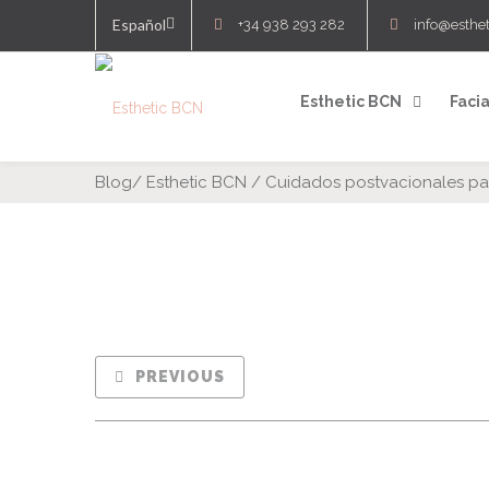
Español
+34 938 293 282
info@esthe
Esthetic BCN
Facia
Blog
/
Esthetic BCN
/
Cuidados postvacionales para
PREVIOUS