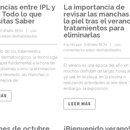
ncias entre IPL y
La importancia de
: Todo lo que
revisar las manchas
itas Saber
la piel tras el verano
tratamientos para
 
Esthetic BCN
    |    
Los 
eliminarlas
 estan deshabilitados
Escrito por:  
Esthetic BCN
    |    
Los 
comentarios estan deshabilitados
o de los tratamientos
y dermatológicos, la tecnología
apel fundamental a la hora de
El verano es una época del año en 
oblemas como la eliminación
muchos disfrutan de largas horas al
no deseado, las manchas o
ya sea en la playa, en la piscina o
 mejora de
realizando actividades al aire libre. 
embargo, la exposición
MÁS
LEER MÁS
mes de octubre
¡Bienvenido verano