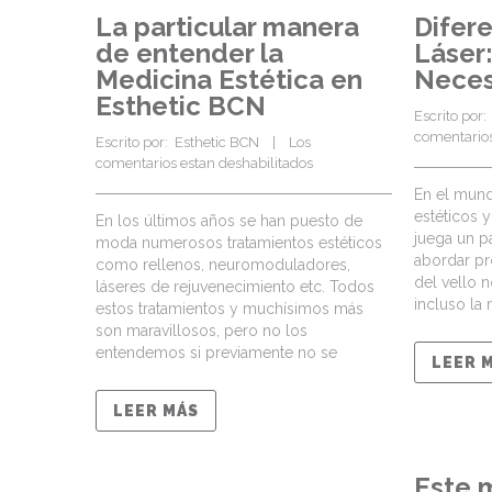
La particular manera
Difere
de entender la
Láser
Medicina Estética en
Neces
Esthetic BCN
Escrito por: 
comentarios
Escrito por:  
Esthetic BCN
    |    
Los 
comentarios estan deshabilitados
En el mund
estéticos 
En los últimos años se han puesto de
juega un p
moda numerosos tratamientos estéticos
abordar pr
como rellenos, neuromoduladores,
del vello 
láseres de rejuvenecimiento etc. Todos
incluso la
estos tratamientos y muchísimos más
son maravillosos, pero no los
entendemos si previamente no se
LEER 
LEER MÁS
Este 