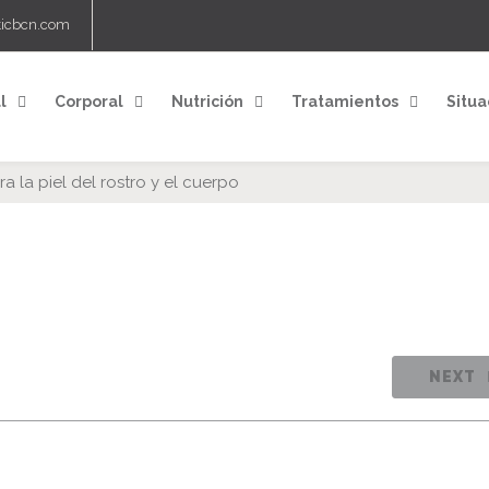
ticbcn.com
l
Corporal
Nutrición
Tratamientos
Situa
 la piel del rostro y el cuerpo
NEXT