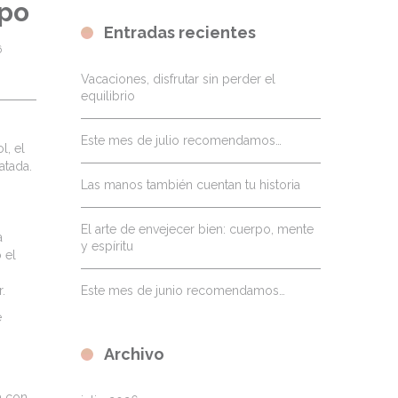
rpo
Entradas recientes
 
Vacaciones, disfrutar sin perder el
equilibrio
Este mes de julio recomendamos…
l, el
atada.
Las manos también cuentan tu historia
El arte de envejecer bien: cuerpo, mente
a
y espíritu
 el
.
Este mes de junio recomendamos…
e
Archivo
a con