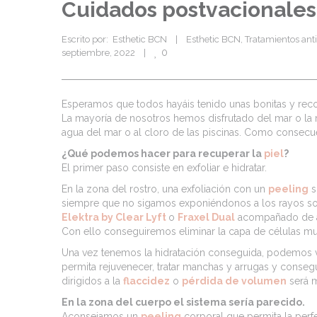
Cuidados postvacionales p
Escrito por:  
Esthetic BCN
|
Esthetic BCN
, 
Tratamientos ant
0
septiembre, 2022    
|
Esperamos que todos hayáis tenido unas bonitas y reco
La mayoría de nosotros hemos disfrutado del mar o la m
agua del mar o al cloro de las piscinas. Como consecu
¿Qué podemos hacer para recuperar la
piel
?
El primer paso consiste en exfoliar e hidratar.
En la zona del rostro, una exfoliación con un
peeling
s
siempre que no sigamos exponiéndonos a los rayos sola
Elektra by Clear Lyft
o
Fraxel Dual
acompañado de al
Con ello conseguiremos eliminar la capa de células mue
Una vez tenemos la hidratación conseguida, podemos v
permita rejuvenecer, tratar manchas y arrugas y consegu
dirigidos a la
flaccidez
o
pérdida de volumen
será m
En la zona del cuerpo el sistema sería parecido.
Aconsejamos un
peeling
corporal que permita la perfe