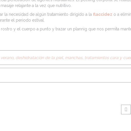
saje relajante a la vez que nutritivo.
ar la necesidad de algún tratamiento dirigido a la
flaccidez
o a elimi
nte el periodo estival.
l rostro y el cuerpo a punto y trazar un plannig que nos permita mant
 verano
,
deshidratación de la piel
,
manchas
,
tratamientos cara y cue