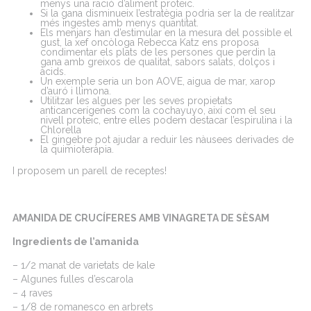
menys una ració d’aliment proteic.
Si la gana disminueix l’estratègia podria ser la de realitzar
més ingestes amb menys quantitat.
Els menjars han d’estimular en la mesura del possible el
gust, la xef oncòloga Rebecca Katz ens proposa
condimentar els plats de les persones que perdin la
gana amb greixos de qualitat, sabors salats, dolços i
àcids.
Un exemple seria un bon AOVE, aigua de mar, xarop
d’auró i llimona.
Utilitzar les algues per les seves propietats
anticancerígenes com la cochayuyo, així com el seu
nivell proteic, entre elles podem destacar l’espirulina i la
Chlorella
El gingebre pot ajudar a reduir les nàusees derivades de
la quimioteràpia.
I proposem un parell de receptes!
AMANIDA DE CRUCÍFERES AMB VINAGRETA DE SÈSAM
Ingredients de l’amanida
– 1/2 manat de varietats de kale
– Algunes fulles d’escarola
– 4 raves
– 1/8 de romanesco en arbrets