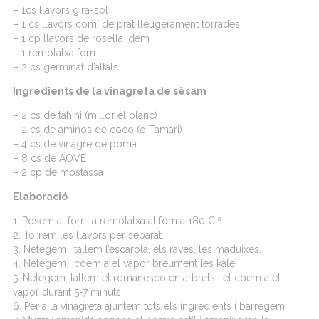
– 1cs llavors gira-sol
– 1 cs llavors comí de prat lleugerament torrades
– 1 cp llavors de rosella idem
– 1 remolatxa forn
– 2 cs germinat d’alfals
Ingredients de la vinagreta de sèsam
– 2 cs de tahini (millor el blanc)
– 2 cs de aminos de coco (o Tamari)
– 4 cs de vinagre de poma
– 8 cs de AOVE
– 2 cp de mostassa
Elaboració
1. Posem al forn la remolatxa al forn a 180 C º.
2. Torrem les llavors per separat.
3. Netegem i tallem l’escarola, els raves, les maduixes.
4. Netegem i coem a el vapor breument les kale.
5. Netegem, tallem el romanesco en arbrets i el coem a el
vapor durant 5-7 minuts.
6. Per a la vinagreta ajuntem tots els ingredients i barregem.