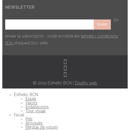
NEWSLETTER
En
enviar la subscripció , vostè accepta els
termes i condicions
d'ús
d'aquest lloc web .
© 2015 Esthetic BCN |
Diseño web
Esthetic BCN
Equip
Valors
Instal·lacions
Tour visual
Facial
Pell
Arrugues
Pèrdua de volum