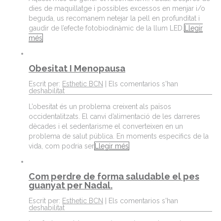
dies de maquillatge i possibles excessos en menjar i/o
beguda, us recomanem netejar la pell en profunditat i
gaudir de l’efecte fotobiodinàmic de la llum LED.
Llegir
més
Obesitat I Menopausa
Escrit per:
Esthetic BCN
|
Els comentarios s'han
deshabilitat
L’obesitat és un problema creixent als països
occidentalitzats. El canvi d’alimentació de les darreres
dècades i el sedentarisme el converteixen en un
problema de salut pública. En moments específics de la
vida, com podria ser
Llegir més
Com perdre de forma saludable el pes
guanyat per Nadal.
Escrit per:
Esthetic BCN
|
Els comentarios s'han
deshabilitat