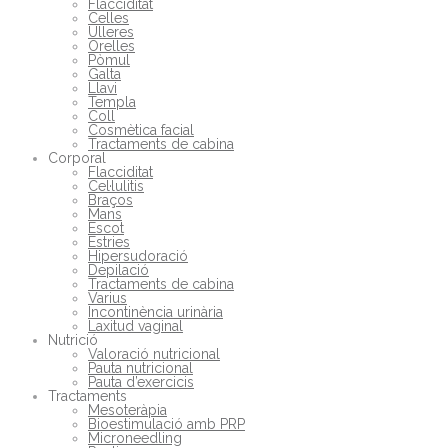
Flacciditat
Celles
Ulleres
Orelles
Pòmul
Galta
Llavi
Templa
Coll
Cosmètica facial
Tractaments de cabina
Corporal
Flacciditat
Cel·lulitis
Braços
Mans
Escot
Estries
Hipersudoració
Depilació
Tractaments de cabina
Varius
Incontinència urinària
Laxitud vaginal
Nutrició
Valoració nutricional
Pauta nutricional
Pauta d’exercicis
Tractaments
Mesoteràpia
Bioestimulació amb PRP
Microneedling