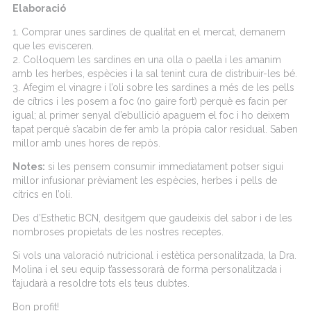
Elaboració
1. Comprar unes sardines de qualitat en el mercat, demanem
que les evisceren.
2. Col·loquem les sardines en una olla o paella i les amanim
amb les herbes, espècies i la sal tenint cura de distribuir-les bé.
3. Afegim el vinagre i l’oli sobre les sardines a més de les pells
de cítrics i les posem a foc (no gaire fort) perquè es facin per
igual; al primer senyal d’ebullició apaguem el foc i ho deixem
tapat perquè s’acabin de fer amb la pròpia calor residual. Saben
millor amb unes hores de repòs.
Notes:
si les pensem consumir immediatament potser sigui
millor infusionar prèviament les espècies, herbes i pells de
cítrics en l’oli.
Des d’Esthetic BCN, desitgem que gaudeixis del sabor i de les
nombroses propietats de les nostres receptes.
Si vols una valoració nutricional i estètica personalitzada, la Dra.
Molina i el seu equip t’assessorarà de forma personalitzada i
t’ajudarà a resoldre tots els teus dubtes.
Bon profit!