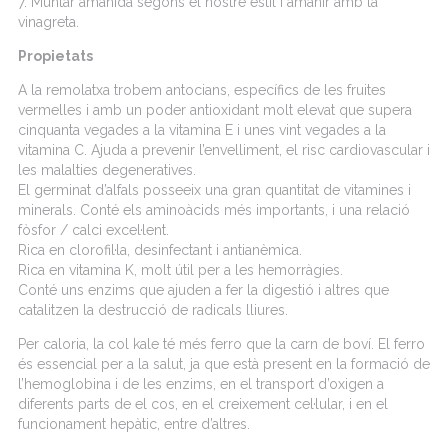
7. Muntar amanida segons el nostre estil i amanir amb la
vinagreta.
Propietats
A la remolatxa trobem antocians, específics de les fruites
vermelles i amb un poder antioxidant molt elevat que supera
cinquanta vegades a la vitamina E i unes vint vegades a la
vitamina C. Ajuda a prevenir l’envelliment, el risc cardiovascular i
les malalties degeneratives.
El germinat d’alfals posseeix una gran quantitat de vitamines i
minerals. Conté els aminoàcids més importants, i una relació
fòsfor / calci excel·lent.
Rica en clorofil·la, desinfectant i antianèmica.
Rica en vitamina K, molt útil per a les hemorràgies.
Conté uns enzims que ajuden a fer la digestió i altres que
catalitzen la destrucció de radicals lliures.
Per caloria, la col kale té més ferro que la carn de boví. El ferro
és essencial per a la salut, ja que està present en la formació de
l’hemoglobina i de les enzims, en el transport d’oxigen a
diferents parts de el cos, en el creixement cel·lular, i en el
funcionament hepàtic, entre d’altres.