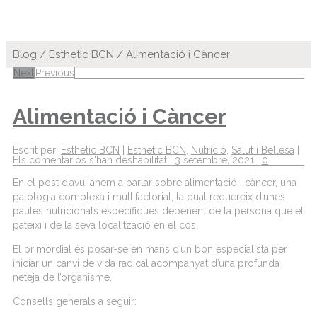
Blog
/
Esthetic BCN
/
Alimentació i Càncer
Next
Previous
Alimentació i Càncer
Escrit per:
Esthetic BCN
|
Esthetic BCN
,
Nutrició
,
Salut i Bellesa
|
Els comentarios s'han deshabilitat
|
3 setembre, 2021
|
0
En el post d’avui anem a parlar sobre alimentació i càncer, una
patologia complexa i multifactorial, la qual requereix d’unes
pautes nutricionals específiques depenent de la persona que el
pateixi i de la seva localització en el cos.
El primordial és posar-se en mans d’un bon especialista per
iniciar un canvi de vida radical acompanyat d’una profunda
neteja de l’organisme.
Consells generals a seguir: