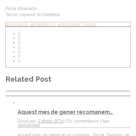
Paola Albarracín.
Tècnic superior en Dietètica
alimentació
,
alimentación
,
antioxidants
,
Cáncer
Related Post
Aquest mes de gener recomanem…
Escrit per:
Esthetic BCN
|
Els comentarios s'han
deshabilitat
Aquest mes de gener et recomanem… Facial: Després de