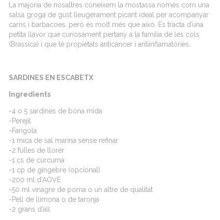
La majoria de nosaltres coneixem la mostassa només com una
salsa groga de gust lleugerament picant ideal per acompanyar
carns i barbacoes, però és molt més que això. Es tracta d’una
petita llavor que curiosament pertany a la família de les cols
(Brassica) i que té propietats anticàncer i antiinflamatòries.
SARDINES EN ESCABETX
Ingredients
-4 o 5 sardines de bona mida
-Perejil
-Farigola
-1 mica de sal marina sense refinar
-2 fulles de llorer
-1 cs de cúrcuma
-1 cp de gingebre (opcional)
-200 ml d’AOVE
-50 ml vinagre de poma o un altre de qualitat
-Pell de llimona o de taronja
-2 grans d’all