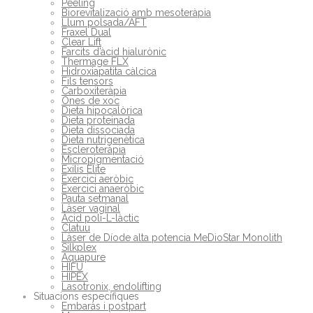
Peeling
Biorevitalizació amb mesoteràpia
Llum polsada/AFT
Fraxel Dual
Clear Lift
Farcits d’àcid hialurònic
Thermage FLX
Hidroxiapatita càlcica
Fils tensors
Carboxiteràpia
Ones de xoc
Dieta hipocalòrica
Dieta proteinada
Dieta dissociada
Dieta nutrigenètica
Escleroteràpia
Micropigmentació
Exilis Elite
Exercici aeròbic
Exercici anaeròbic
Pauta setmanal
Làser vaginal
Àcid poli-L-làctic
Clatuu
Làser de Díode alta potencia MeDioStar Monolith
Silkplex
Aquapure
HIFU
HIPEX
Lasotronix, endolifting
Situacions específiques
Embaràs i postpart