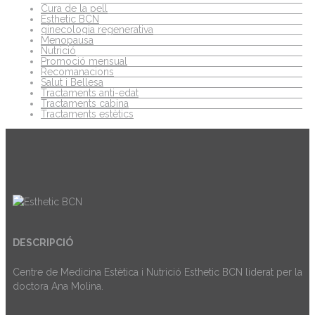
Cura de la pell
Esthetic BCN
ginecologia regenerativa
Menopausa
Nutrició
Promoció mensual
Recomanacions
Salut i Bellesa
Tractaments anti-edat
Tractaments cabina
Tractaments estètics
DESCRIPCIÓ
Centre de Medicina Estètica i Nutrició Esthetic BCN liderat per la
doctora Ana Molina.