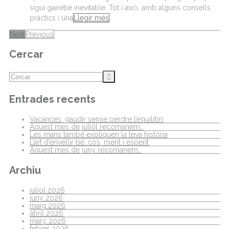
sigui gairebé inevitable. Tot i això, amb alguns consells
pràctics i una
Llegir més
Next
Previous
Cercar
Entrades recents
Vacances, gaudir sense perdre l’equilibri
Aquest mes de juliol recomanem…
Les mans també expliquen la teva història
L’art d’envellir bé: cos, ment i esperit
Aquest mes de juny recomanem…
Archiu
juliol 2026
juny 2026
maig 2026
abril 2026
març 2026
febrer 2026