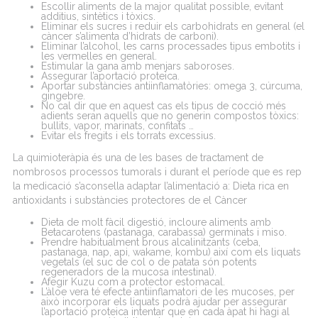
Escollir aliments de la major qualitat possible, evitant
additius, sintètics i tòxics.
Eliminar els sucres i reduir els carbohidrats en general (el
càncer s’alimenta d’hidrats de carboni).
Eliminar l’alcohol, les carns processades tipus embotits i
les vermelles en general.
Estimular la gana amb menjars saboroses.
Assegurar l’aportació proteica.
Aportar substàncies antiinflamatòries: omega 3, cúrcuma,
gingebre.
No cal dir que en aquest cas els tipus de cocció més
adients seran aquells que no generin compostos tòxics:
bullits, vapor, marinats, confitats …
Evitar els fregits i els torrats excessius.
La quimioteràpia és una de les bases de tractament de
nombrosos processos tumorals i durant el període que es rep
la medicació s’aconsella adaptar l’alimentació a: Dieta rica en
antioxidants i substàncies protectores de el Càncer
Dieta de molt fàcil digestió, incloure aliments amb
Betacarotens (pastanaga, carabassa) germinats i miso.
Prendre habitualment brous alcalinitzants (ceba,
pastanaga, nap, api, wakame, kombu) així com els liquats
vegetals (el suc de col o de patata són potents
regeneradors de la mucosa intestinal).
Afegir Kuzu com a protector estomacal.
L’àloe vera té efecte antiinflamatori de les mucoses, per
això incorporar els liquats podrà ajudar per assegurar
l’aportació proteica intentar que en cada àpat hi hagi al