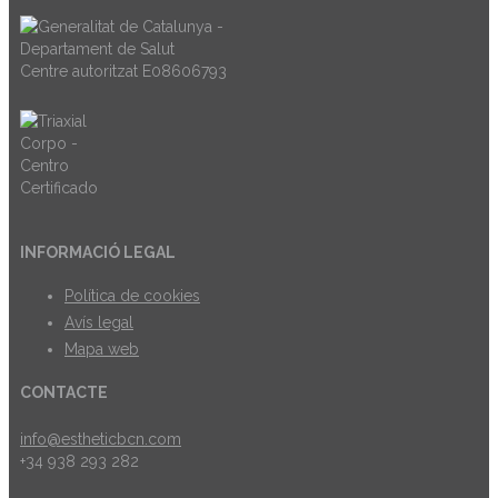
Centre autoritzat E08606793
INFORMACIÓ LEGAL
Política de cookies
Avís legal
Mapa web
CONTACTE
info@estheticbcn.com
+34 938 293 282