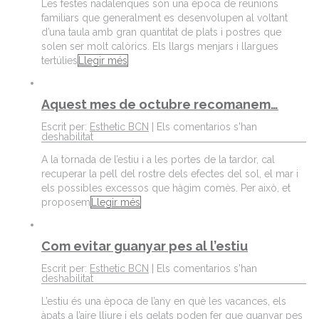
Les festes nadalenques són una època de reunions
familiars que generalment es desenvolupen al voltant
d’una taula amb gran quantitat de plats i postres que
solen ser molt calòrics. Els llargs menjars i llargues
tertúlies
Llegir més
Aquest mes de octubre recomanem…
Escrit per:
Esthetic BCN
|
Els comentarios s'han
deshabilitat
A la tornada de l’estiu i a les portes de la tardor, cal
recuperar la pell del rostre dels efectes del sol, el mar i
els possibles excessos que hàgim comès. Per això, et
proposem
Llegir més
Com evitar guanyar pes al l’estiu
Escrit per:
Esthetic BCN
|
Els comentarios s'han
deshabilitat
L’estiu és una època de l’any en què les vacances, els
àpats a l’aire lliure i els gelats poden fer que guanyar pes