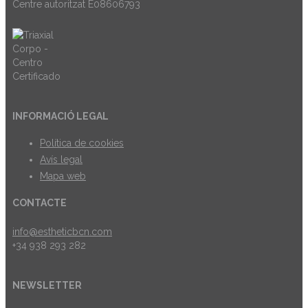
Centre autoritzat E08606793
INFORMACIÓ LEGAL
Política de cookies
Avís legal
Mapa web
CONTACTE
info@estheticbcn.com
+34 938 293 282
NEWSLETTER