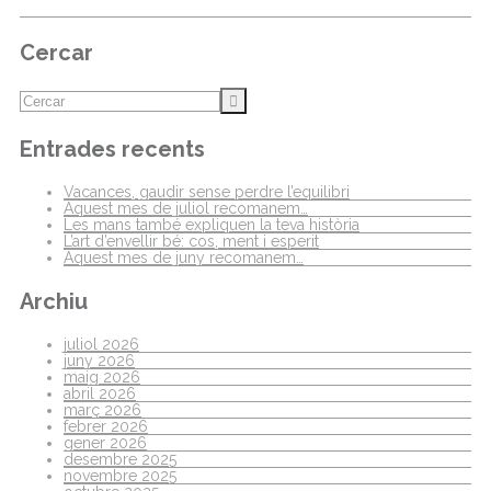
Cercar
Entrades recents
Vacances, gaudir sense perdre l’equilibri
Aquest mes de juliol recomanem…
Les mans també expliquen la teva història
L’art d’envellir bé: cos, ment i esperit
Aquest mes de juny recomanem…
Archiu
juliol 2026
juny 2026
maig 2026
abril 2026
març 2026
febrer 2026
gener 2026
desembre 2025
novembre 2025