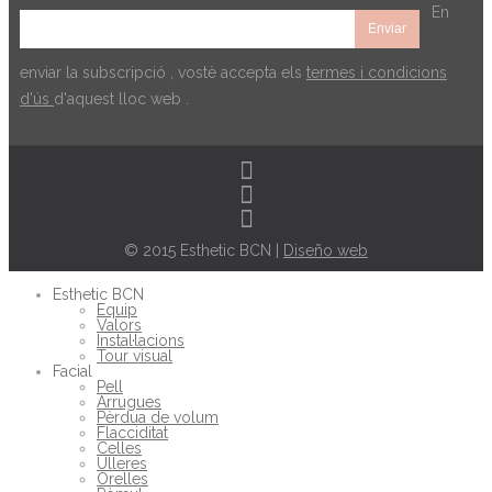
En
enviar la subscripció , vostè accepta els
termes i condicions
d'ús
d'aquest lloc web .
© 2015 Esthetic BCN |
Diseño web
Esthetic BCN
Equip
Valors
Instal·lacions
Tour visual
Facial
Pell
Arrugues
Pèrdua de volum
Flacciditat
Celles
Ulleres
Orelles