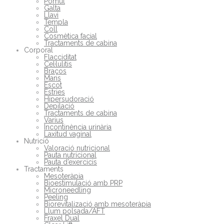
Pòmul
Galta
Llavi
Templa
Coll
Cosmètica facial
Tractaments de cabina
Corporal
Flacciditat
Cel·lulitis
Braços
Mans
Escot
Estries
Hipersudoració
Depilació
Tractaments de cabina
Varius
Incontinència urinària
Laxitud vaginal
Nutrició
Valoració nutricional
Pauta nutricional
Pauta d’exercicis
Tractaments
Mesoteràpia
Bioestimulació amb PRP
Microneedling
Peeling
Biorevitalizació amb mesoteràpia
Llum polsada/AFT
Fraxel Dual