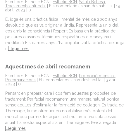
Escrit per: Esthetic BCN |
Esthetic BCN
,
Salut i Bellesa
,
Tractaments anti-edat
|
Els comentarios s'han deshabilitat
| 19
abril, 2023 |
0
El ioga és una pràctica física i mental de més de 2000 anys
devolució que es va originar a l’Índia. Representa la unió del
cos amb la consciència i l’esperit Es basa en la pràctica de
postures o asanes, tècniques respiratòries o pranayana i
meditació Els darrers anys s’ha popularitzat la pràctica del ioga
i…
Llegir més
Aquest mes de abril recomanem
Escrit per: Esthetic BCN |
Esthetic BCN
,
Promoció mensual
,
Recomanacions
|
Els comentarios s'han deshabilitat
| 3 abril,
2023 |
0
Pensant en preparar cara i cos fem aquestes propostes de
tractament: Per facial recomanem una manera natural bonica i
sense agulles d’estimular la formació de col·lagen. Es tracta de
Thermage, la radiofreqüència no ablativa més potent del
mercat que permet fer aquest estímul amb una sola sessió
anual. La nostra especialista en Thermage és l’encarregada…
Llegir més