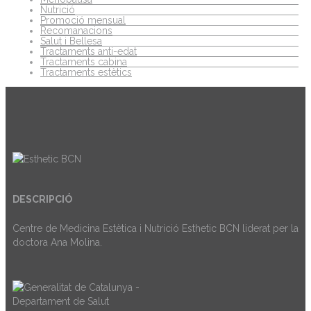
Nutrició
Promoció mensual
Recomanacions
Salut i Bellesa
Tractaments anti-edat
Tractaments cabina
Tractaments estètics
DESCRIPCIÓ
Centre de Medicina Estètica i Nutrició Esthetic BCN liderat per la
doctora Ana Molina.