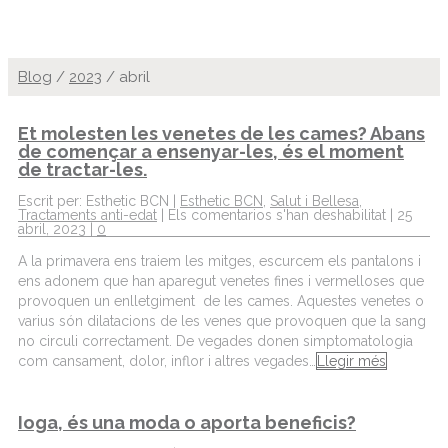
Blog
/
2023
/
abril
Et molesten les venetes de les cames? Abans
de començar a ensenyar-les, és el moment
de tractar-les.
Escrit per: Esthetic BCN |
Esthetic BCN
,
Salut i Bellesa
,
Tractaments anti-edat
|
Els comentarios s'han deshabilitat
| 25
abril, 2023 |
0
A la primavera ens traiem les mitges, escurcem els pantalons i
ens adonem que han aparegut venetes fines i vermelloses que
provoquen un enlletgiment de les cames. Aquestes venetes o
varius són dilatacions de les venes que provoquen que la sang
no circuli correctament. De vegades donen simptomatologia
com cansament, dolor, inflor i altres vegades…
Llegir més
Ioga, és una moda o aporta beneficis?