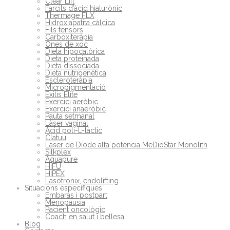
Clear Lift
Farcits d’àcid hialurònic
Thermage FLX
Hidroxiapatita càlcica
Fils tensors
Carboxiteràpia
Ones de xoc
Dieta hipocalòrica
Dieta proteinada
Dieta dissociada
Dieta nutrigenètica
Escleroteràpia
Micropigmentació
Exilis Elite
Exercici aeròbic
Exercici anaeròbic
Pauta setmanal
Làser vaginal
Àcid poli-L-làctic
Clatuu
Làser de Díode alta potencia MeDioStar Monolith
Silkplex
Aquapure
HIFU
HIPEX
Lasotronix, endolifting
Situacions específiques
Embaràs i postpart
Menopausia
Pacient oncològic
Coach en salut i bellesa
Blog