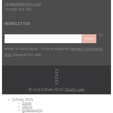
info@estheticbcn.com
+34 938 293 282
NEWSLETTER
En
enviar la subscripció , vostè accepta els
termes i condicions
d'ús
d'aquest lloc web .
© 2015 Esthetic BCN |
Diseño web
Esthetic BCN
Equip
Valors
Instal·lacions