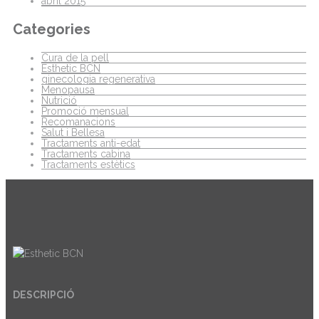
abril 2015
Categories
Cura de la pell
Esthetic BCN
ginecologia regenerativa
Menopausa
Nutrició
Promoció mensual
Recomanacions
Salut i Bellesa
Tractaments anti-edat
Tractaments cabina
Tractaments estètics
DESCRIPCIÓ