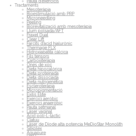
Pauta d’exercicis
Tractaments
Mesoteràpia
Bioestimulació amb PRP
Microneedling
Peeling
Biorevitalizació amb mesoteràpia
Llum polsada/AFT
Fraxel Dual
Clear Lift
Farcits d’àcid hialurònic
Thermage FLX
Hidroxiapatita càlcica
Fils tensors
Carboxiteràpia
Ones de xoc
Dieta hipocalòrica
Dieta proteinada
Dieta dissociada
Dieta nutrigenètica
Escleroteràpia
Micropigmentació
Exilis Elite
Exercici aeròbic
Exercici anaeròbic
Pauta setmanal
Làser vaginal
Àcid poli-L-làctic
Clatuu
Làser de Díode alta potencia MeDioStar Monolith
Silkplex
Aquapure