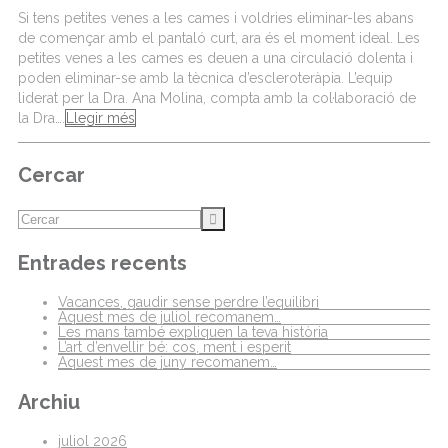
Si tens petites venes a les cames i voldries eliminar-les abans
de començar amb el pantaló curt, ara és el moment ideal. Les
petites venes a les cames es deuen a una circulació dolenta i
poden eliminar-se amb la tècnica d’escleroteràpia. L’equip
liderat per la Dra. Ana Molina, compta amb la col·laboració de
la Dra….
Llegir més
Cercar
Entrades recents
Vacances, gaudir sense perdre l’equilibri
Aquest mes de juliol recomanem…
Les mans també expliquen la teva història
L’art d’envellir bé: cos, ment i esperit
Aquest mes de juny recomanem…
Archiu
juliol 2026