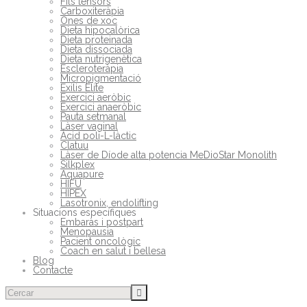
Fils tensors
Carboxiteràpia
Ones de xoc
Dieta hipocalòrica
Dieta proteinada
Dieta dissociada
Dieta nutrigenètica
Escleroteràpia
Micropigmentació
Exilis Elite
Exercici aeròbic
Exercici anaeròbic
Pauta setmanal
Làser vaginal
Àcid poli-L-làctic
Clatuu
Làser de Díode alta potencia MeDioStar Monolith
Silkplex
Aquapure
HIFU
HIPEX
Lasotronix, endolifting
Situacions específiques
Embaràs i postpart
Menopausia
Pacient oncològic
Coach en salut i bellesa
Blog
Contacte