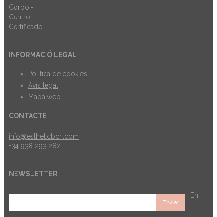
INFORMACIÓ LEGAL
Política de cookies
Avís legal
Mapa web
CONTACTE
info@estheticbcn.com
+34 938 293 282
NEWSLETTER
En