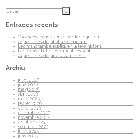
Entrades recents
Vacances, gaudir sense perdre l’equilibri
Aquest mes de juliol recomanem…
Les mans també expliquen la teva història
L’art d’envellir bé: cos, ment i esperit
Aquest mes de juny recomanem…
Archiu
juliol 2026
juny 2026
maig 2026
abril 2026
març 2026
febrer 2026
gener 2026
desembre 2025
novembre 2025
octubre 2025
setembre 2025
juliol 2025
juny 2025