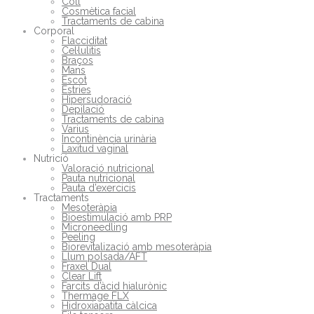
Coll
Cosmètica facial
Tractaments de cabina
Corporal
Flacciditat
Cel·lulitis
Braços
Mans
Escot
Estries
Hipersudoració
Depilació
Tractaments de cabina
Varius
Incontinència urinària
Laxitud vaginal
Nutrició
Valoració nutricional
Pauta nutricional
Pauta d’exercicis
Tractaments
Mesoteràpia
Bioestimulació amb PRP
Microneedling
Peeling
Biorevitalizació amb mesoteràpia
Llum polsada/AFT
Fraxel Dual
Clear Lift
Farcits d’àcid hialurònic
Thermage FLX
Hidroxiapatita càlcica