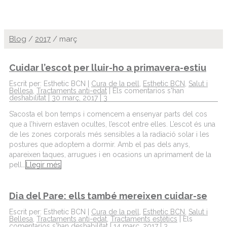
Blog
/
2017
/
març
Cuidar l’escot per lluir-ho a primavera-estiu
Escrit per: Esthetic BCN |
Cura de la pell
,
Esthetic BCN
,
Salut i
Bellesa
,
Tractaments anti-edat
|
Els comentarios s'han
deshabilitat
| 30 març, 2017 |
3
S’acosta el bon temps i comencem a ensenyar parts del cos
que a l’hivern estaven ocultes, l’escot entre elles. L’escot és una
de les zones corporals més sensibles a la radiació solar i les
postures que adoptem a dormir. Amb el pas dels anys,
apareixen taques, arrugues i en ocasions un aprimament de la
pell…
Llegir més
Dia del Pare: ells també mereixen cuidar-se
Escrit per: Esthetic BCN |
Cura de la pell
,
Esthetic BCN
,
Salut i
Bellesa
,
Tractaments anti-edat
,
Tractaments estètics
|
Els
comentarios s'han deshabilitat
| 14 març, 2017 |
3