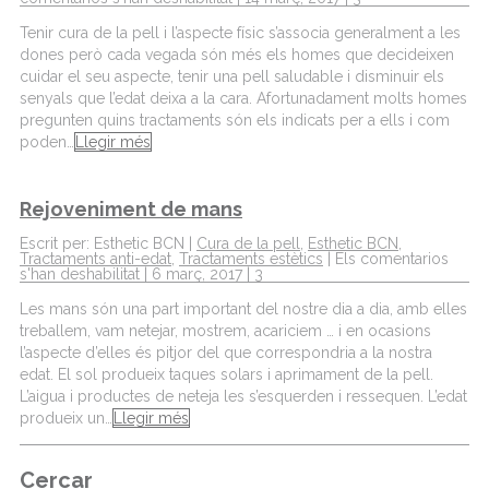
Tenir cura de la pell i l’aspecte físic s’associa generalment a les
dones però cada vegada són més els homes que decideixen
cuidar el seu aspecte, tenir una pell saludable i disminuir els
senyals que l’edat deixa a la cara. Afortunadament molts homes
pregunten quins tractaments són els indicats per a ells i com
poden…
Llegir més
Rejoveniment de mans
Escrit per: Esthetic BCN |
Cura de la pell
,
Esthetic BCN
,
Tractaments anti-edat
,
Tractaments estètics
|
Els comentarios
s'han deshabilitat
| 6 març, 2017 |
3
Les mans són una part important del nostre dia a dia, amb elles
treballem, vam netejar, mostrem, acariciem … i en ocasions
l’aspecte d’elles és pitjor del que correspondria a la nostra
edat. El sol produeix taques solars i aprimament de la pell.
L’aigua i productes de neteja les s’esquerden i ressequen. L’edat
produeix un…
Llegir més
Cercar