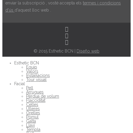
enviar la subscripció , vostè accepta els
termes i condicions
d'ús
d'aquest lloc web .
© 2015 Esthetic BCN |
Diseño web
Esthetic BCN
Equip
Valors
Instal·lacions
Tour visual
Facial
Pell
Arrugues
Pèrdua de volum
Flacciditat
Celles
Ulleres
Orelles
Pòmul
Galta
Llavi
Templa