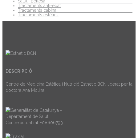
Salut i Bellesa
Tractaments anti-edat
Tractaments cabina
Tractaments estètics
DESCRIPCIÓ
Centre de Medicina Estètica i Nutrició Esthetic BCN liderat per la
doctora Ana Molina.
Centre autoritzat E08606793