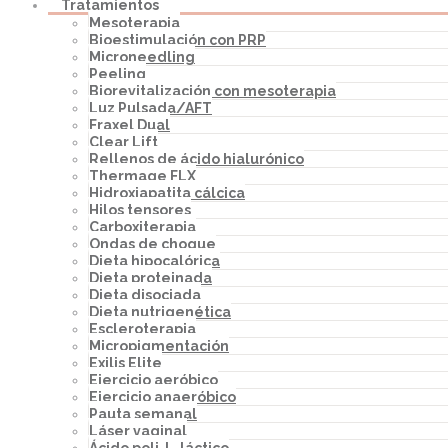
Tratamientos
Mesoterapia
Bioestimulación con PRP
Microneedling
Peeling
Biorevitalización con mesoterapia
Luz Pulsada/AFT
Fraxel Dual
Clear Lift
Rellenos de ácido hialurónico
Thermage FLX
Hidroxiapatita cálcica
Hilos tensores
Carboxiterapia
Ondas de choque
Dieta hipocalórica
Dieta proteinada
Dieta disociada
Dieta nutrigenética
Escleroterapia
Micropigmentación
Exilis Elite
Ejercicio aeróbico
Ejercicio anaeróbico
Pauta semanal
Láser vaginal