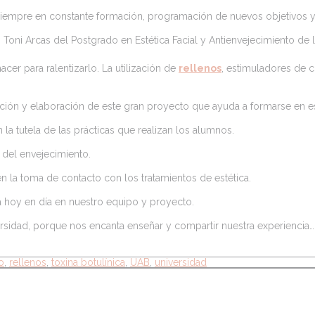
empre en constante formación, programación de nuevos objetivos y p
 Toni Arcas del Postgrado en Estética Facial y Antienvejecimiento 
cer para ralentizarlo. La utilización de
rellenos
, estimuladores de 
ación y elaboración de este gran proyecto que ayuda a formarse en es
a tutela de las prácticas que realizan los alumnos.
 del envejecimiento.
en la toma de contacto con los tratamientos de estética.
 hoy en día en nuestro equipo y proyecto.
rsidad, porque nos encanta enseñar y compartir nuestra experiencia… 
o
,
rellenos
,
toxina botulínica
,
UAB
,
universidad