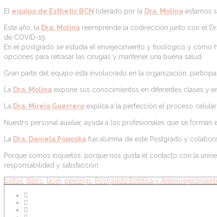
El
equipo de Esthetic BCN
liderado por la
Dra. Molina
estamos si
Este año, la
Dra. Molina
reemprende la codirección junto con el Dr.
de COVID-19.
En el postgrado se estudia el envejecimiento y fisiológico y cómo ha
opciones para retrasar las cirugías y mantener una buena salud.
Gran parte del equipo está involucrado en la organización, particip
La
Dra. Molina
expone sus conocimientos en diferentes clases y en l
La
Dra. Mireia Guerrero
explica a la perfección el proceso celular
Nuestro personal auxiliar, ayuda a los profesionales que se forman 
La
Dra. Daniela Poposka
fue alumna de este Postgrado y colabora
Porque somos inquietos, porque nos gusta el contacto con la unive
responsabilidad y satisfacción.
bótox
,
fillers
,
láser
,
peelings
,
Postgrado Estética y Antienvejecimient