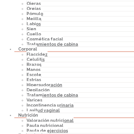
Ojeras
Orejas
Pómulo
Mejilla
Labios
Sien
Cuello
Cosmética facial
Tratamientos de cabina
Corporal
Flaccidez
Celulitis
Brazos
Manos
Escote
Estrías
Hipersudoración
Depilación
Tratamientos de cabina
Varices
Incontinencia urinaria
Laxitud vaginal
Nutrición
Valoración nutricional
Pauta nutricional
Pauta de ejercicios