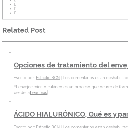
Related Post
Opciones de tratamiento del enve
Escrito por:
Esthetic BCN
|
Los comentarios estan deshabilita
El envejecimiento cutáneo es un proceso que ocurre de forma f
desde la
Leer más
ÁCIDO HIALURÓNICO, Qué es y par
Escrito por:
Esthetic BCN
|
Los comentarios estan deshabilita