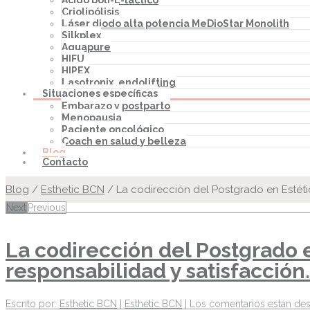
Ácido poli-L-láctico
Criolipólisis
Láser diodo alta potencia MeDioStar Monolith
Silkplex
Aquapure
HIFU
HIPEX
Lasotronix, endolifting
Situaciones específicas
Embarazo y postparto
Menopausia
Paciente oncológico
Coach en salud y belleza
Blog
Contacto
Blog
/
Esthetic BCN
/
La codirección del Postgrado en Estétic
Next
Previous
La codirección del Postgrado e
responsabilidad y satisfacción.
Escrito por:
Esthetic BCN
|
Esthetic BCN
|
Los comentarios estan des