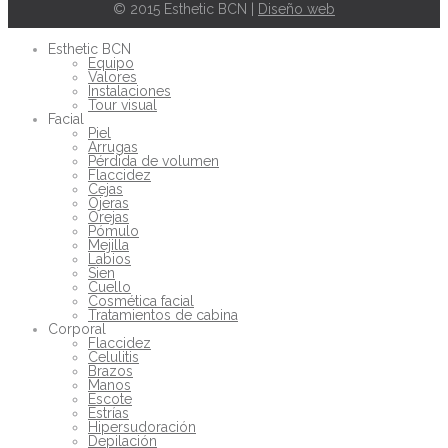
© 2015 Esthetic BCN |
Diseño web
Esthetic BCN
Equipo
Valores
Instalaciones
Tour visual
Facial
Piel
Arrugas
Pérdida de volumen
Flaccidez
Cejas
Ojeras
Orejas
Pómulo
Mejilla
Labios
Sien
Cuello
Cosmética facial
Tratamientos de cabina
Corporal
Flaccidez
Celulitis
Brazos
Manos
Escote
Estrías
Hipersudoración
Depilación