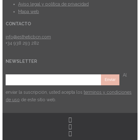
Aviso legal y política de privacidad
Mapa web
CONTACTO
info@estheticbcn.com
+34 938 293 282
NEWSLETTER
Al
enviar la suscripción, usted acepta los
terminos y condiciones
de uso
de este sitio web.