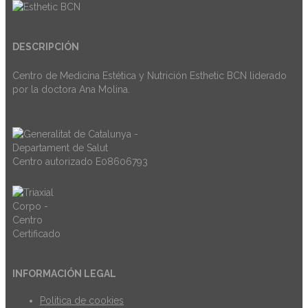
DESCRIPCIÓN
Centro de Medicina Estética y Nutrición Esthetic BCN liderado
por la doctora Ana Molina.
Centro autorizado E08606793
INFORMACIÓN LEGAL
Politica de cookies