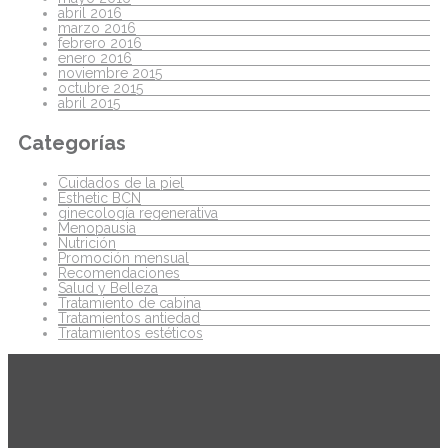
abril 2016
marzo 2016
febrero 2016
enero 2016
noviembre 2015
octubre 2015
abril 2015
Categorías
Cuidados de la piel
Esthetic BCN
ginecología regenerativa
Menopausia
Nutrición
Promoción mensual
Recomendaciones
Salud y Belleza
Tratamiento de cabina
Tratamientos antiedad
Tratamientos estéticos