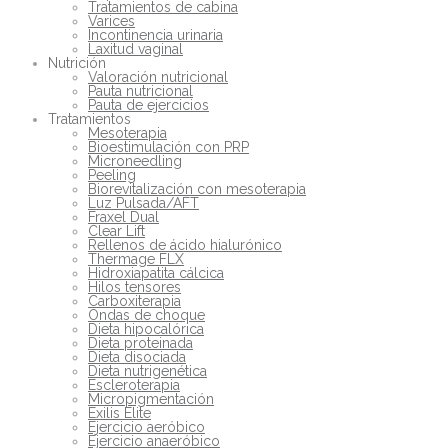
Tratamientos de cabina
Varices
Incontinencia urinaria
Laxitud vaginal
Nutrición
Valoración nutricional
Pauta nutricional
Pauta de ejercicios
Tratamientos
Mesoterapia
Bioestimulación con PRP
Microneedling
Peeling
Biorevitalización con mesoterapia
Luz Pulsada/AFT
Fraxel Dual
Clear Lift
Rellenos de ácido hialurónico
Thermage FLX
Hidroxiapatita cálcica
Hilos tensores
Carboxiterapia
Ondas de choque
Dieta hipocalórica
Dieta proteinada
Dieta disociada
Dieta nutrigenética
Escleroterapia
Micropigmentación
Exilis Elite
Ejercicio aeróbico
Ejercicio anaeróbico