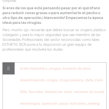
corporal.
Si eres de los que está pensando pasar por el quirófano
para reducir zonas grasas o para aumentarte el pecho u
otro tipo de operación,¡ bienvenido! Empezamos la época
ideal para las cirugías.
Pero, mucho ojo, recuerda que debes buscar un cirujano plástico
colegiado y para tu mayor seguridad que sea miembro de las
Sociedades Profesionales del sector reconocidas como tales.
ESTHETIC BCN pone a tu disposición un gran equipo de
profesionales que resolverá tus dudas.
ácido hialurónico
,
arrugas
,
aumento de peso
,
bioestimulación
,
cirugía
,
cirugía plástica
,
dieta
,
Exilis
Elite
,
flaccidez
,
hidratación
,
láser
,
manchas de la piel
,
mesoterapia
,
operación
,
pauta nutricional
,
peeling
,