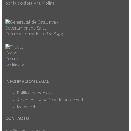
por la doctora Ana Molina.
Centro autorizado E08606793
INFORMACIÓN LEGAL
Politica de cookies
Aviso legal y política de privacidad
Mapa web
CONTACTO
info@estheticbcn.com