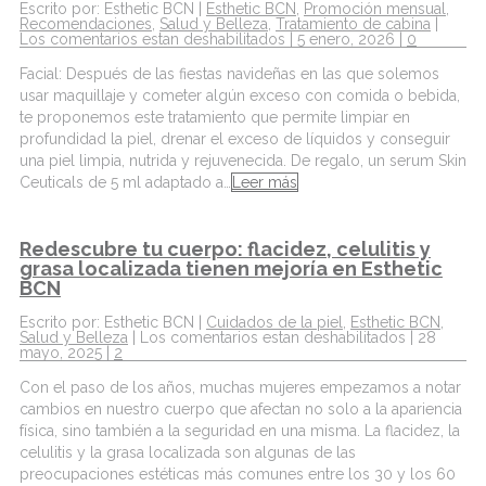
Escrito por: Esthetic BCN |
Esthetic BCN
,
Promoción mensual
,
Recomendaciones
,
Salud y Belleza
,
Tratamiento de cabina
|
Los comentarios estan deshabilitados
| 5 enero, 2026 |
0
Facial: Después de las fiestas navideñas en las que solemos
usar maquillaje y cometer algún exceso con comida o bebida,
te proponemos este tratamiento que permite limpiar en
profundidad la piel, drenar el exceso de líquidos y conseguir
una piel limpia, nutrida y rejuvenecida. De regalo, un serum Skin
Ceuticals de 5 ml adaptado a…
Leer más
Redescubre tu cuerpo: flacidez, celulitis y
grasa localizada tienen mejoría en Esthetic
BCN
Escrito por: Esthetic BCN |
Cuidados de la piel
,
Esthetic BCN
,
Salud y Belleza
|
Los comentarios estan deshabilitados
| 28
mayo, 2025 |
2
Con el paso de los años, muchas mujeres empezamos a notar
cambios en nuestro cuerpo que afectan no solo a la apariencia
física, sino también a la seguridad en una misma. La flacidez, la
celulitis y la grasa localizada son algunas de las
preocupaciones estéticas más comunes entre los 30 y los 60