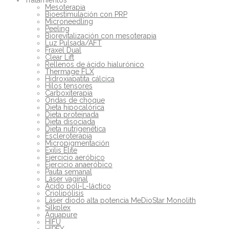
Mesoterapia
Bioestimulación con PRP
Microneedling
Peeling
Biorevitalización con mesoterapia
Luz Pulsada/AFT
Fraxel Dual
Clear Lift
Rellenos de ácido hialurónico
Thermage FLX
Hidroxiapatita cálcica
Hilos tensores
Carboxiterapia
Ondas de choque
Dieta hipocalórica
Dieta proteinada
Dieta disociada
Dieta nutrigenética
Escleroterapia
Micropigmentación
Exilis Elite
Ejercicio aeróbico
Ejercicio anaeróbico
Pauta semanal
Láser vaginal
Ácido poli-L-láctico
Criolipólisis
Láser diodo alta potencia MeDioStar Monolith
Silkplex
Aquapure
HIFU
HIPEX