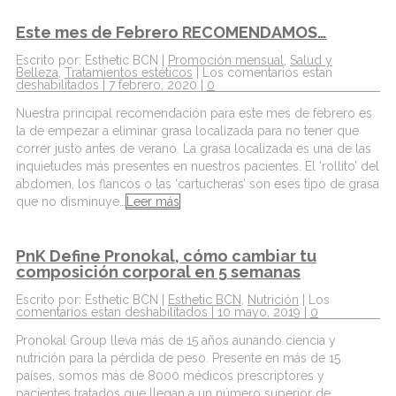
Este mes de Febrero RECOMENDAMOS…
Escrito por: Esthetic BCN |
Promoción mensual
,
Salud y
Belleza
,
Tratamientos estéticos
|
Los comentarios estan
deshabilitados
| 7 febrero, 2020 |
0
Nuestra principal recomendación para este mes de febrero es
la de empezar a eliminar grasa localizada para no tener que
correr justo antes de verano. La grasa localizada es una de las
inquietudes más presentes en nuestros pacientes. El ‘rollito’ del
abdomen, los flancos o las ‘cartucheras’ son eses tipo de grasa
que no disminuye…
Leer más
PnK Define Pronokal, cómo cambiar tu
composición corporal en 5 semanas
Escrito por: Esthetic BCN |
Esthetic BCN
,
Nutrición
|
Los
comentarios estan deshabilitados
| 10 mayo, 2019 |
0
Pronokal Group lleva más de 15 años aunando ciencia y
nutrición para la pérdida de peso. Presente en más de 15
países, somos más de 8000 médicos prescriptores y
pacientes tratados que llegan a un número superior de