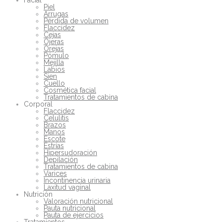
Piel
Arrugas
Pérdida de volumen
Flaccidez
Cejas
Ojeras
Orejas
Pómulo
Mejilla
Labios
Sien
Cuello
Cosmética facial
Tratamientos de cabina
Corporal
Flaccidez
Celulitis
Brazos
Manos
Escote
Estrías
Hipersudoración
Depilación
Tratamientos de cabina
Varices
Incontinencia urinaria
Laxitud vaginal
Nutrición
Valoración nutricional
Pauta nutricional
Pauta de ejercicios
Tratamientos