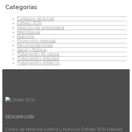
Categorías
Cuidados de la piel
Esthetic BCN
ginecología regenerativa
Menopausia
Nutrición
Promoción mensual
Recomendaciones
Salud y Belleza
Tratamiento de cabina
Tratamientos antiedad
Tratamientos estéticos
DESCRIPCIÓN
Centro de Medicina Estética y Nutrición Esthetic BCN liderado