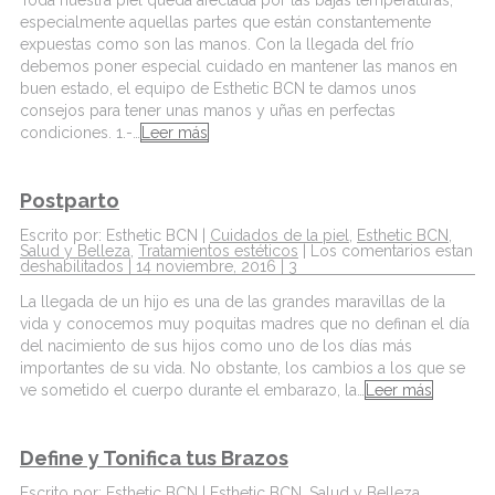
Toda nuestra piel queda afectada por las bajas temperaturas,
especialmente aquellas partes que están constantemente
expuestas como son las manos. Con la llegada del frío
debemos poner especial cuidado en mantener las manos en
buen estado, el equipo de Esthetic BCN te damos unos
consejos para tener unas manos y uñas en perfectas
condiciones. 1.-…
Leer más
Postparto
Escrito por: Esthetic BCN |
Cuidados de la piel
,
Esthetic BCN
,
Salud y Belleza
,
Tratamientos estéticos
|
Los comentarios estan
deshabilitados
| 14 noviembre, 2016 |
3
La llegada de un hijo es una de las grandes maravillas de la
vida y conocemos muy poquitas madres que no definan el día
del nacimiento de sus hijos como uno de los días más
importantes de su vida. No obstante, los cambios a los que se
ve sometido el cuerpo durante el embarazo, la…
Leer más
Define y Tonifica tus Brazos
Escrito por: Esthetic BCN |
Esthetic BCN
,
Salud y Belleza
,