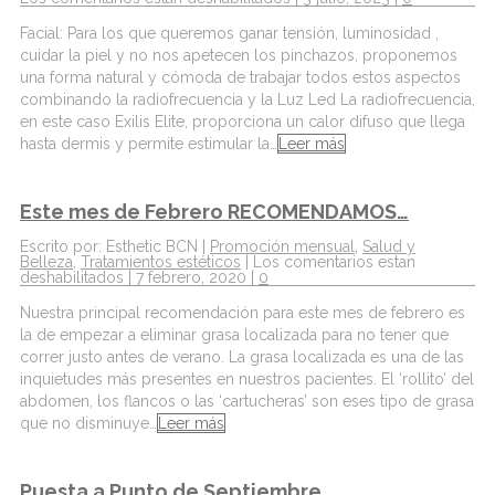
Facial: Para los que queremos ganar tensión, luminosidad ,
cuidar la piel y no nos apetecen los pinchazos, proponemos
una forma natural y cómoda de trabajar todos estos aspectos
combinando la radiofrecuencia y la Luz Led La radiofrecuencia,
en este caso Exilis Elite, proporciona un calor difuso que llega
hasta dermis y permite estimular la…
Leer más
Este mes de Febrero RECOMENDAMOS…
Escrito por: Esthetic BCN |
Promoción mensual
,
Salud y
Belleza
,
Tratamientos estéticos
|
Los comentarios estan
deshabilitados
| 7 febrero, 2020 |
0
Nuestra principal recomendación para este mes de febrero es
la de empezar a eliminar grasa localizada para no tener que
correr justo antes de verano. La grasa localizada es una de las
inquietudes más presentes en nuestros pacientes. El ‘rollito’ del
abdomen, los flancos o las ‘cartucheras’ son eses tipo de grasa
que no disminuye…
Leer más
Puesta a Punto de Septiembre