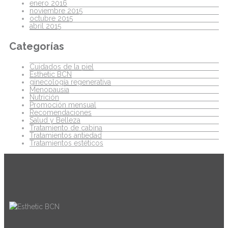
enero 2016
noviembre 2015
octubre 2015
abril 2015
Categorías
Cuidados de la piel
Esthetic BCN
ginecología regenerativa
Menopausia
Nutrición
Promoción mensual
Recomendaciones
Salud y Belleza
Tratamiento de cabina
Tratamientos antiedad
Tratamientos estéticos