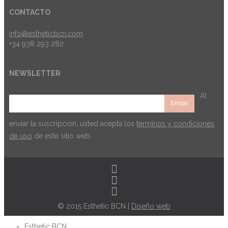
CONTACTO
info@estheticbcn.com
+34 938 293 282
NEWSLETTER
Al
enviar la suscripción, usted acepta los
terminos y condiciones
de uso
de este sitio web.
© 2015 Esthetic BCN |
Diseño web
Esthetic BCN