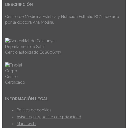
DESCRIPCIÓN
Centro de Medicina Estética y Nutrición Esthetic BCN liderado
por la doctora Ana Molina.
Centro autorizado E08606793
INFORMACIÓN LEGAL
Politica de cookies
Aviso legal y política de privacidad
Mapa web