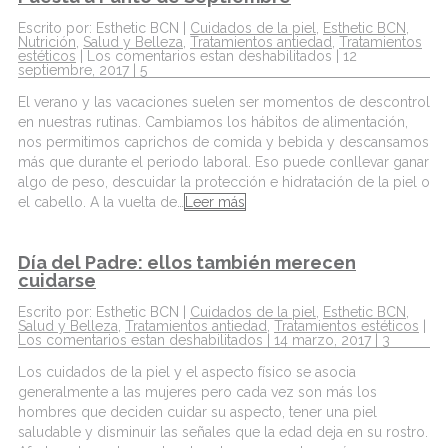
Escrito por: Esthetic BCN |
Cuidados de la piel
,
Esthetic BCN
,
Nutrición
,
Salud y Belleza
,
Tratamientos antiedad
,
Tratamientos
estéticos
|
Los comentarios estan deshabilitados
| 12
septiembre, 2017 |
5
El verano y las vacaciones suelen ser momentos de descontrol
en nuestras rutinas. Cambiamos los hábitos de alimentación,
nos permitimos caprichos de comida y bebida y descansamos
más que durante el periodo laboral. Eso puede conllevar ganar
algo de peso, descuidar la protección e hidratación de la piel o
el cabello. A la vuelta de…
Leer más
Día del Padre: ellos también merecen
cuidarse
Escrito por: Esthetic BCN |
Cuidados de la piel
,
Esthetic BCN
,
Salud y Belleza
,
Tratamientos antiedad
,
Tratamientos estéticos
|
Los comentarios estan deshabilitados
| 14 marzo, 2017 |
3
Los cuidados de la piel y el aspecto físico se asocia
generalmente a las mujeres pero cada vez son más los
hombres que deciden cuidar su aspecto, tener una piel
saludable y disminuir las señales que la edad deja en su rostro.