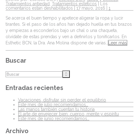
Tratamientos antiedad
,
Tratamientos estéticos
|
Los
comentarios estan deshabilitados
| 17 mayo, 2016 |
1
Se acerca el buen tiempo y apetece aligerar la ropa y lucir
tirantes. Si el paso de los años han dejado huella en tus brazos
y empiezas a esconderlos bajo un chal o una chaqueta,
olvídate de estas prendas y ven a definirlos y tonificarlos. En
Esthetic BCN, la Dra. Ana Molina dispone de varias…
Leer más
Buscar
Entradas recientes
Vacaciones, disfrutar sin perder el equilibrio
Este mes de julio recomendamos…
Las manos también cuentan tu historia
El arte de envejecer bien: cuerpo, mente y espíritu
Este mes de junio recomendamos…
Archivo