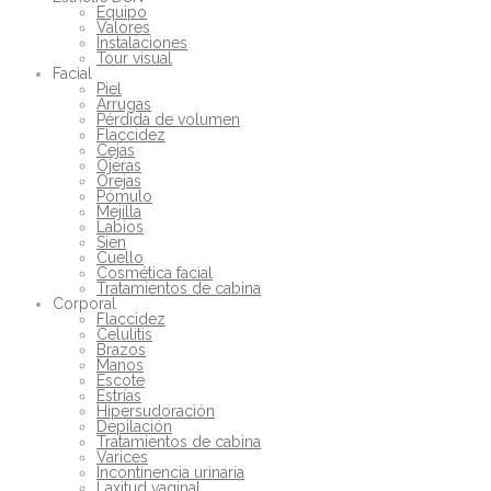
Equipo
Valores
Instalaciones
Tour visual
Facial
Piel
Arrugas
Pérdida de volumen
Flaccidez
Cejas
Ojeras
Orejas
Pómulo
Mejilla
Labios
Sien
Cuello
Cosmética facial
Tratamientos de cabina
Corporal
Flaccidez
Celulitis
Brazos
Manos
Escote
Estrías
Hipersudoración
Depilación
Tratamientos de cabina
Varices
Incontinencia urinaria
Laxitud vaginal