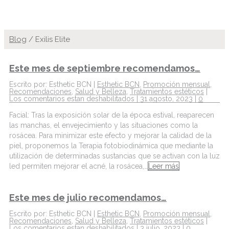
Blog
/
Exilis Elite
Este mes de septiembre recomendamos…
Escrito por: Esthetic BCN |
Esthetic BCN
,
Promoción mensual
,
Recomendaciones
,
Salud y Belleza
,
Tratamientos estéticos
|
Los comentarios estan deshabilitados
| 31 agosto, 2023 |
0
Facial: Tras la exposición solar de la época estival, reaparecen
las manchas, el envejecimiento y las situaciones como la
rosácea. Para minimizar este efecto y mejorar la calidad de la
piel, proponemos la Terapia fotobiodinámica que mediante la
utilización de determinadas sustancias que se activan con la luz
led permiten mejorar el acné, la rosácea,…
Leer más
Este mes de julio recomendamos…
Escrito por: Esthetic BCN |
Esthetic BCN
,
Promoción mensual
,
Recomendaciones
,
Salud y Belleza
,
Tratamientos estéticos
|
Los comentarios estan deshabilitados
| 3 julio, 2023 |
0