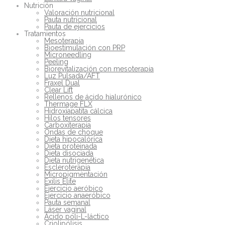
Nutrición
Valoración nutricional
Pauta nutricional
Pauta de ejercicios
Tratamientos
Mesoterapia
Bioestimulación con PRP
Microneedling
Peeling
Biorevitalización con mesoterapia
Luz Pulsada/AFT
Fraxel Dual
Clear Lift
Rellenos de ácido hialurónico
Thermage FLX
Hidroxiapatita cálcica
Hilos tensores
Carboxiterapia
Ondas de choque
Dieta hipocalórica
Dieta proteinada
Dieta disociada
Dieta nutrigenética
Escleroterapia
Micropigmentación
Exilis Elite
Ejercicio aeróbico
Ejercicio anaeróbico
Pauta semanal
Láser vaginal
Ácido poli-L-láctico
Criolipólisis