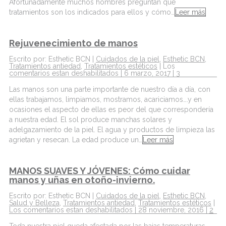
Afortunadamente muchos hombres preguntan qué
tratamientos son los indicados para ellos y cómo…
Leer más
Rejuvenecimiento de manos
Escrito por: Esthetic BCN |
Cuidados de la piel
,
Esthetic BCN
,
Tratamientos antiedad
,
Tratamientos estéticos
|
Los
comentarios estan deshabilitados
| 6 marzo, 2017 |
3
Las manos son una parte importante de nuestro día a día, con
ellas trabajamos, limpiamos, mostramos, acariciamos….y en
ocasiones el aspecto de ellas es peor del que correspondería
a nuestra edad. El sol produce manchas solares y
adelgazamiento de la piel. El agua y productos de limpieza las
agrietan y resecan. La edad produce un…
Leer más
MANOS SUAVES Y JÓVENES: Cómo cuidar
manos y uñas en otoño-invierno.
Escrito por: Esthetic BCN |
Cuidados de la piel
,
Esthetic BCN
,
Salud y Belleza
,
Tratamientos antiedad
,
Tratamientos estéticos
|
Los comentarios estan deshabilitados
| 28 noviembre, 2016 |
2