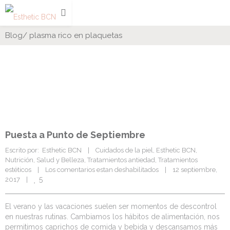
Blog
/
plasma rico en plaquetas
Puesta a Punto de Septiembre
Escrito por:  Esthetic BCN    |    
Cuidados de la piel
, 
Esthetic BCN
, 
Nutrición
, 
Salud y Belleza
, 
Tratamientos antiedad
, 
Tratamientos 
estéticos
    |    
Los comentarios estan deshabilitados
    |    12 septiembre, 
5
2017    |    
El verano y las vacaciones suelen ser momentos de descontrol
en nuestras rutinas. Cambiamos los hábitos de alimentación, nos
permitimos caprichos de comida y bebida y descansamos más