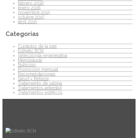
febrero 2016
enero 2016
noviembre 2015
octubre 2015
abril 2015
Categorías
Cuidados de la piel
Esthetic BCN
ginecología regenerativa
Menopausia
Nutrición
Promoción mensual
Recomendaciones
Salud y Belleza
Tratamiento de cabina
Tratamientos antiedad
Tratamientos estéticos