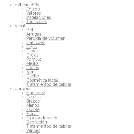
Esthetic BCN
Equipo
Valores
Instalaciones
Tour visual
Facial
Piel
Arrugas
Pérdida de volumen
Flaccidez
Cejas
Ojeras
Orejas
Pómulo
Mejilla
Labios
Sien
Cuello
Cosmética facial
Tratamientos de cabina
Corporal
Flaccidez
Celulitis
Brazos
Manos
Escote
Estrías
Hipersudoración
Depilación
Tratamientos de cabina
Varices