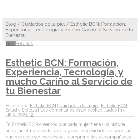
Blog
/
Cuidados de la piel
/
Esthetic BCN: Formación,
Experiencia, Tecnología, y mucho Cariño al Servicio de tu
Bienestar
Next
Previous
Esthetic BCN: Formación,
Experiencia, Tecnología, y
mucho Cariño al Servicio de
tu Bienestar
Escrito por:
Esthetic BCN
|
Cuidados de la piel
,
Esthetic BCN
,
Salud y Belleza
|
Los comentarios estan deshabilitados
|
13
junio, 2025
|
2
En
Esthetic
BCN creemos que cada mujer tiene una historia
única, un ritmo de vida propio y unas necesidades específicas
que merecen ser escuchadas, comprendidas y acompañadas