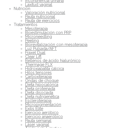
Incontinencia urinaria
Laxitud vaginal
Nutrición
Valoración nutricional
Pauta nutricional
Pauta de ejercicios
Tratamientos
Mesoterapia
Bioestimulación con PRP
Microneedling
Peeling
Biorevitalización con mesoterapia
Luz Pulsada/AFT
Fraxel Dual
Clear Lift
Rellenos de ácido hialurónico
Thermage FLX
Hidroxiapatita cálcica
Hilos tensores
Carboxiterapia
Ondas de choque
Dieta hipocalórica
Dieta proteinada
Dieta disociada
Dieta nutrigenética
Escleroterapia
Micropigmentación
Exilis Elite
Ejercicio aeróbico
Ejercicio anaeróbico
Pauta semanal
Láser vaginal