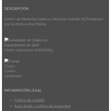
DESCRIPCIÓN
Centro de Medicina Estética y Nutrición Esthetic BCN liderado
por la doctora Ana Molina.
Centro autorizado E08606793
INFORMACIÓN LEGAL
Politica de cookies
Aviso legal y política de privacidad