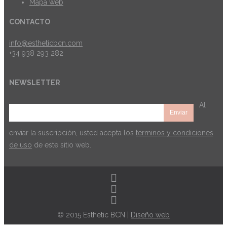
Mapa web
CONTACTO
info@estheticbcn.com
+34 938 293 282
NEWSLETTER
Al
enviar la suscripción, usted acepta los
terminos y condiciones
de uso
de este sitio web.
© 2015 Esthetic BCN |
Diseño web