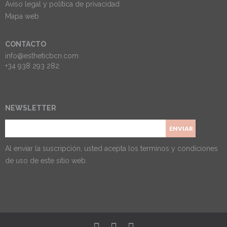
Aviso legal y política de privacidad
Mapa web
CONTACTO
info@estheticbcn.com
+34 938 293 282
NEWSLETTER
Al enviar la suscripción, usted acepta los
terminos y condiciones
de uso
de este sitio web.