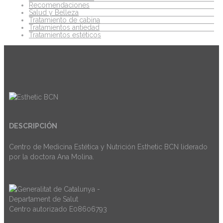
Recomendaciones
Salud y Belleza
Tratamiento de cabina
Tratamientos antiedad
Tratamientos estéticos
DESCRIPCIÓN
Centro de Medicina Estética y Nutrición Esthetic BCN liderado
por la doctora Ana Molina.
Centro autorizado E08606793