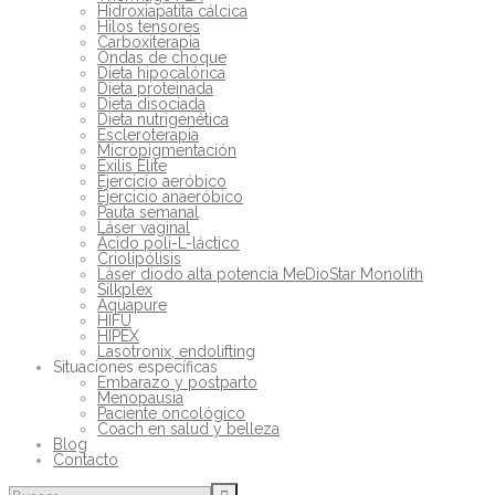
Hidroxiapatita cálcica
Hilos tensores
Carboxiterapia
Ondas de choque
Dieta hipocalórica
Dieta proteinada
Dieta disociada
Dieta nutrigenética
Escleroterapia
Micropigmentación
Exilis Elite
Ejercicio aeróbico
Ejercicio anaeróbico
Pauta semanal
Láser vaginal
Ácido poli-L-láctico
Criolipólisis
Láser diodo alta potencia MeDioStar Monolith
Silkplex
Aquapure
HIFU
HIPEX
Lasotronix, endolifting
Situaciones específicas
Embarazo y postparto
Menopausia
Paciente oncológico
Coach en salud y belleza
Blog
Contacto