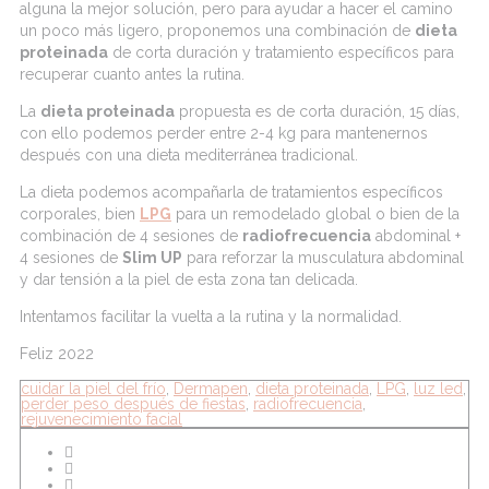
alguna la mejor solución, pero para ayudar a hacer el camino
un poco más ligero, proponemos una combinación de
dieta
proteinada
de corta duración y tratamiento específicos para
recuperar cuanto antes la rutina.
La
dieta proteinada
propuesta es de corta duración, 15 días,
con ello podemos perder entre 2-4 kg para mantenernos
después con una dieta mediterránea tradicional.
La dieta podemos acompañarla de tratamientos específicos
corporales, bien
LPG
para un remodelado global o bien de la
combinación de 4 sesiones de
radiofrecuencia
abdominal +
4 sesiones de
Slim UP
para reforzar la musculatura abdominal
y dar tensión a la piel de esta zona tan delicada.
Intentamos facilitar la vuelta a la rutina y la normalidad.
Feliz 2022
cuidar la piel del frío
,
Dermapen
,
dieta proteinada
,
LPG
,
luz led
,
perder peso después de fiestas
,
radiofrecuencia
,
rejuvenecimiento facial