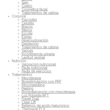
Sien
Cuello
Cosmética facial
Tratamientos de cabina
Corporal
Flaccidez
Celulitis
Brazos
Manos
Escote
Estrías
Hipersudoración
Depilación
Tratamientos de cabina
Varices
Incontinencia urinaria
Laxitud vaginal
Nutrición
Valoración nutricional
Pauta nutricional
Pauta de ejercicios
Tratamientos
Mesoterapia
Bioestimulación con PRP
Microneedling
Peeling
Biorevitalización con mesoterapia
Luz Pulsada/AFT
Fraxel Dual
Clear Lift
Rellenos de ácido hialurónico
Thermage FLX