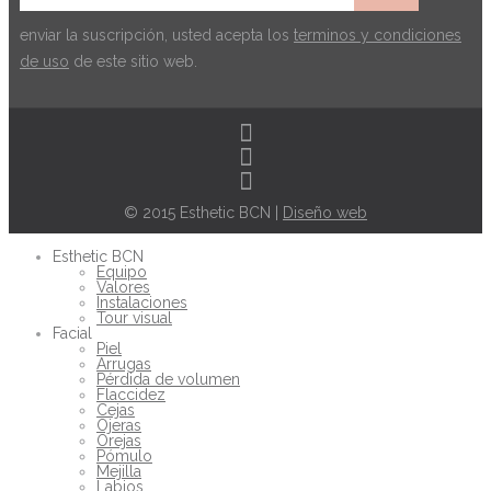
enviar la suscripción, usted acepta los
terminos y condiciones
de uso
de este sitio web.
© 2015 Esthetic BCN |
Diseño web
Esthetic BCN
Equipo
Valores
Instalaciones
Tour visual
Facial
Piel
Arrugas
Pérdida de volumen
Flaccidez
Cejas
Ojeras
Orejas
Pómulo
Mejilla
Labios