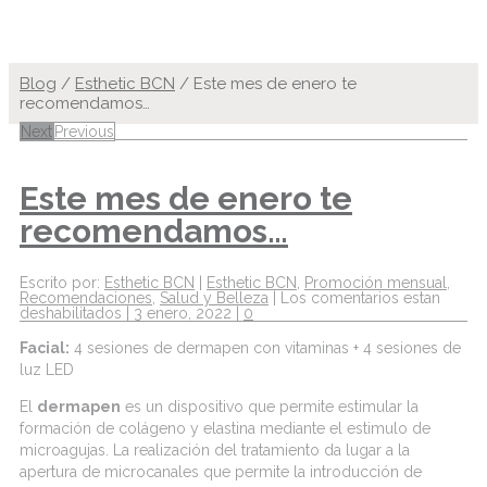
Blog
/
Esthetic BCN
/
Este mes de enero te
recomendamos…
Next
Previous
Este mes de enero te
recomendamos…
Escrito por:
Esthetic BCN
|
Esthetic BCN
,
Promoción mensual
,
Recomendaciones
,
Salud y Belleza
|
Los comentarios estan
deshabilitados
|
3 enero, 2022
|
0
Facial:
4 sesiones de dermapen con vitaminas + 4 sesiones de
luz LED
El
dermapen
es un dispositivo que permite estimular la
formación de colágeno y elastina mediante el estimulo de
microagujas. La realización del tratamiento da lugar a la
apertura de microcanales que permite la introducción de