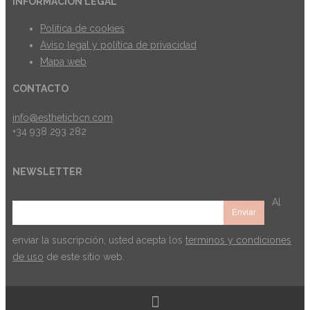
INFORMACIÓN LEGAL
Politica de cookies
Aviso legal y política de privacidad
Mapa web
CONTACTO
info@estheticbcn.com
+34 938 293 282
NEWSLETTER
Al
enviar la suscripción, usted acepta los
terminos y condiciones
de uso
de este sitio web.