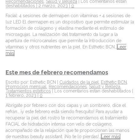
Recomendaciones
,
Salud y Belleza
|
Los comentarios estan
deshabilitados
| 2 marzo, 2023 |
0
Facial: 4 sesiones de dermapen con vitaminas + 4 sesiones de
luz LED El dermapen es un dispositivo que permite estimular la
formación de colágeno y elastina mediante el estimulo de
microagujas. La realización del tratamiento da lugar a la
apertura de microcanales que permite la introducción de
vitaminas y otros nutrientes en la piel. En Esthetic BCN…
Leer
más
Este mes de febrero recomendamos
Escrito por: Esthetic BCN |
Cuidados de la piel
,
Esthetic BCN
,
Promoción mensual
,
Recomendaciones
,
Salud y Belleza
,
Tratamientos estéticos
|
Los comentarios estan deshabilitados
|
1 febrero, 2023 |
0
Abrígate por febrero con dos capas y un sombrero, dice el
refrán… ¡y este febrero está siendo fresquito! Para ayudar a
recuperar la piel del rostro te recomendamos el tratamiento
FACIAL de hidratación intensa con velo de colágeno,
acompañado de la relajación que te proporcionan las manos
de nuestras beauty assistant. ¡No te lo pierdas!…
Leer más