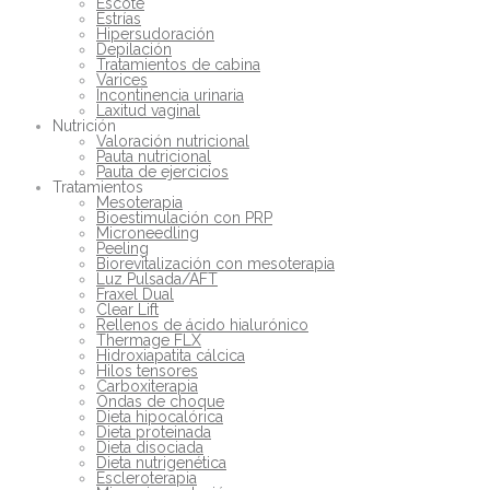
Escote
Estrías
Hipersudoración
Depilación
Tratamientos de cabina
Varices
Incontinencia urinaria
Laxitud vaginal
Nutrición
Valoración nutricional
Pauta nutricional
Pauta de ejercicios
Tratamientos
Mesoterapia
Bioestimulación con PRP
Microneedling
Peeling
Biorevitalización con mesoterapia
Luz Pulsada/AFT
Fraxel Dual
Clear Lift
Rellenos de ácido hialurónico
Thermage FLX
Hidroxiapatita cálcica
Hilos tensores
Carboxiterapia
Ondas de choque
Dieta hipocalórica
Dieta proteinada
Dieta disociada
Dieta nutrigenética
Escleroterapia