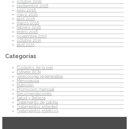
octubre 2016
septiembre 2016
junio 2016
mayo 2016
abril 2016
marzo 2016
febrero 2016
enero 2016
noviembre 2015
octubre 2015
abril 2015
Categorías
Cuidados de la piel
Esthetic BCN
ginecología regenerativa
Menopausia
Nutrición
Promoción mensual
Recomendaciones
Salud y Belleza
Tratamiento de cabina
Tratamientos antiedad
Tratamientos estéticos