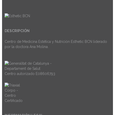
DESCRIPCIÓN
Centro de Medicina Estética y Nutrición Esthetic BCN liderado
por la doctora Ana Molina.
Centro autorizado E08606793