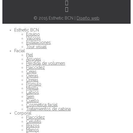
© 2015 Esthetic BCN |
Diseño web
Esthetic BCN
Equipo
Valores
Instalaciones
Tour visual
Facial
Piel
Arrugas
Pérdida de volumen
Flaccidez
Cejas
Ojeras
Orejas
Pómulo
Mejilla
Labios
Sien
Cuello
Cosmética facial
Tratamientos de cabina
Corporal
Flaccidez
Celulitis
Brazos
Manos