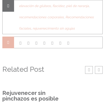
elevación de glúteos
,
flacidez
,
piel de naranja
,
recomendaciones corporales
,
Recomendaciones
faciales
,
rejuvenecimiento sin agujas
Related Post
Rejuvenecer sin
pinchazos es posible