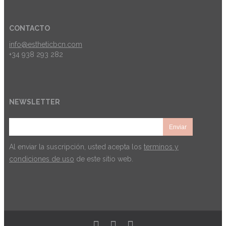
CONTACTO
info@estheticbcn.com
+34 938 293 282
NEWSLETTER
Al enviar la suscripción, usted acepta los
terminos y
condiciones de uso
de este sitio web.