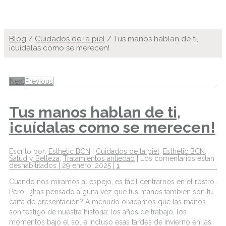
Blog
/
Cuidados de la piel
/
Tus manos hablan de ti,
¡cuídalas como se merecen!
Next
Previous
Tus manos hablan de ti,
¡cuídalas como se merecen!
Escrito por:
Esthetic BCN
|
Cuidados de la piel
,
Esthetic BCN
,
Salud y Belleza
,
Tratamientos antiedad
|
Los comentarios estan
deshabilitados
|
29 enero, 2025
|
1
Cuando nos miramos al espejo, es fácil centrarnos en el rostro.
Pero… ¿has pensado alguna vez que tus manos también son tu
carta de presentación? A menudo olvidamos que las manos
son testigo de nuestra historia: los años de trabajo, los
momentos bajo el sol e incluso esas tardes de invierno en las