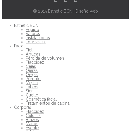
© 2015 Esthetic BCN |
Diseño web
Esthetic BCN
Equipo
Valores
Instalaciones
Tour visual
Facial
Piel
Arrugas
Pérdida de volumen
Flaccidez
Cejas
Ojeras
Orejas
Pómulo
Mejilla
Labios
Sien
Cuello
Cosmética facial
Tratamientos de cabina
Corporal
Flaccidez
Celulitis
Brazos
Manos
Escote