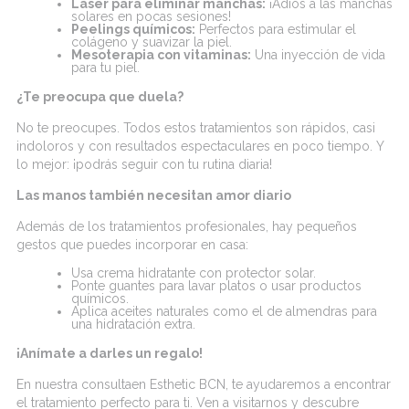
Láser
para eliminar manchas:
¡Adiós a las manchas
solares en pocas sesiones!
Peelings
químicos:
Perfectos para estimular el
colágeno y suavizar la piel.
Mesoterapia con vitaminas
:
Una inyección de vida
para tu piel.
¿Te preocupa que duela?
No te preocupes. Todos estos tratamientos son rápidos, casi
indoloros y con resultados espectaculares en poco tiempo. Y
lo mejor: ¡podrás seguir con tu rutina diaria!
Las manos también necesitan amor diario
Además de los tratamientos profesionales, hay pequeños
gestos que puedes incorporar en casa:
Usa crema hidratante con protector solar.
Ponte guantes para lavar platos o usar productos
químicos.
Aplica aceites naturales como el de almendras para
una hidratación extra.
¡Anímate a darles un regalo!
En nuestra
consulta
en
Esthetic
BCN
, te ayudaremos a encontrar
el tratamiento perfecto para ti. Ven a visitarnos y descubre