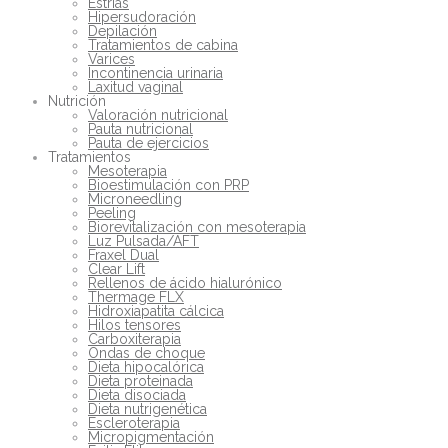
Estrías
Hipersudoración
Depilación
Tratamientos de cabina
Varices
Incontinencia urinaria
Laxitud vaginal
Nutrición
Valoración nutricional
Pauta nutricional
Pauta de ejercicios
Tratamientos
Mesoterapia
Bioestimulación con PRP
Microneedling
Peeling
Biorevitalización con mesoterapia
Luz Pulsada/AFT
Fraxel Dual
Clear Lift
Rellenos de ácido hialurónico
Thermage FLX
Hidroxiapatita cálcica
Hilos tensores
Carboxiterapia
Ondas de choque
Dieta hipocalórica
Dieta proteinada
Dieta disociada
Dieta nutrigenética
Escleroterapia
Micropigmentación