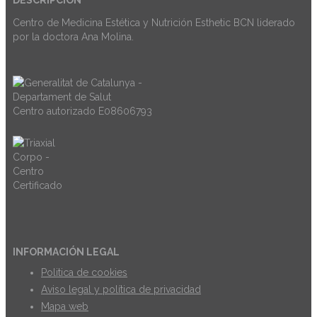
Centro de Medicina Estética y Nutrición Esthetic BCN liderado
por la doctora Ana Molina.
Centro autorizado E08606793
INFORMACIÓN LEGAL
Politica de cookies
Aviso legal y política de privacidad
Mapa web