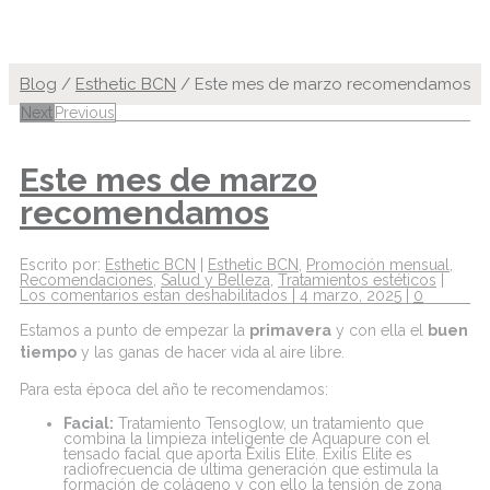
Blog
/
Esthetic BCN
/
Este mes de marzo recomendamos
Next
Previous
Este mes de marzo
recomendamos
Escrito por:
Esthetic BCN
|
Esthetic BCN
,
Promoción mensual
,
Recomendaciones
,
Salud y Belleza
,
Tratamientos estéticos
|
Los comentarios estan deshabilitados
|
4 marzo, 2025
|
0
Estamos a punto de empezar la
primavera
y con ella el
buen
tiempo
y las ganas de hacer vida al aire libre.
Para esta época del año te recomendamos:
Facial:
Tratamiento Tensoglow, un tratamiento que
combina la limpieza inteligente de Aquapure con el
tensado facial que aporta Exilis Elite. Exilis Elite es
radiofrecuencia de última generación que estimula la
formación de colágeno y con ello la tensión de zona