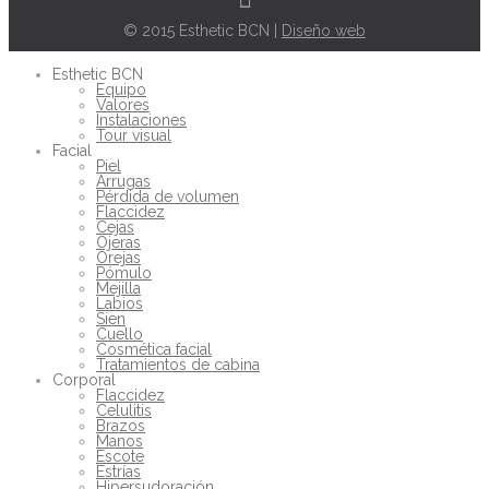
© 2015 Esthetic BCN |
Diseño web
Esthetic BCN
Equipo
Valores
Instalaciones
Tour visual
Facial
Piel
Arrugas
Pérdida de volumen
Flaccidez
Cejas
Ojeras
Orejas
Pómulo
Mejilla
Labios
Sien
Cuello
Cosmética facial
Tratamientos de cabina
Corporal
Flaccidez
Celulitis
Brazos
Manos
Escote
Estrías
Hipersudoración