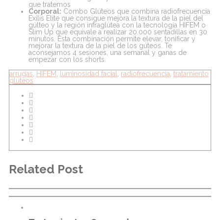
que tratemos
Corporal:
Combo Glúteos que combina radiofrecuencia
Exilis Elite que consigue mejora la textura de la piel del
gúlteo y la región infraglútea con la tecnología HIFEM o
Slim Up que equivale a realizar 20.000 sentadillas en 30
minutos. Esta combinación permite elevar, tonificar y
mejorar la textura de la piel de los gúteos. Te
aconsejamos 4 sesiones, una semanal y ganas de
empezar con los shorts.
arrugas
,
HIFEM
,
luminosidad facial
,
radiofrecuencia
,
tratamiento
glúteos
Related Post