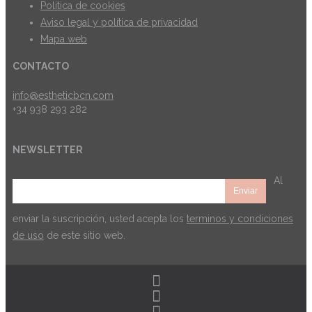
Politica de cookies
Aviso legal y política de privacidad
Mapa web
CONTACTO
info@estheticbcn.com
+34 938 293 282
NEWSLETTER
Al
enviar la suscripción, usted acepta los
terminos y condiciones
de uso
de este sitio web.