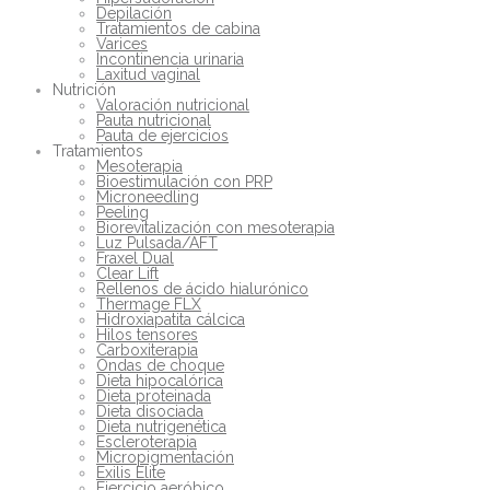
Depilación
Tratamientos de cabina
Varices
Incontinencia urinaria
Laxitud vaginal
Nutrición
Valoración nutricional
Pauta nutricional
Pauta de ejercicios
Tratamientos
Mesoterapia
Bioestimulación con PRP
Microneedling
Peeling
Biorevitalización con mesoterapia
Luz Pulsada/AFT
Fraxel Dual
Clear Lift
Rellenos de ácido hialurónico
Thermage FLX
Hidroxiapatita cálcica
Hilos tensores
Carboxiterapia
Ondas de choque
Dieta hipocalórica
Dieta proteinada
Dieta disociada
Dieta nutrigenética
Escleroterapia
Micropigmentación
Exilis Elite
Ejercicio aeróbico