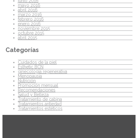
junio 2016
mayo 2016
abril 2016
marzo 2016
febrero 2016
enero 2016
noviembre 2015
octubre 2015
abril 2015
Categorías
Cuidados de la piel
Esthetic BCN
ginecología regenerativa
Menopausia
Nutrición
Promoción mensual
Recomendaciones
Salud y Belleza
Tratamiento de cabina
Tratamientos antiedad
Tratamientos estéticos