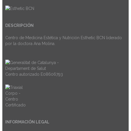
DESCRIPCIÓN
Centro de Medicina Estética y Nutrición Esthetic BCN liderado
por la doctora Ana Molina.
Centro autorizado E08606793
INFORMACIÓN LEGAL