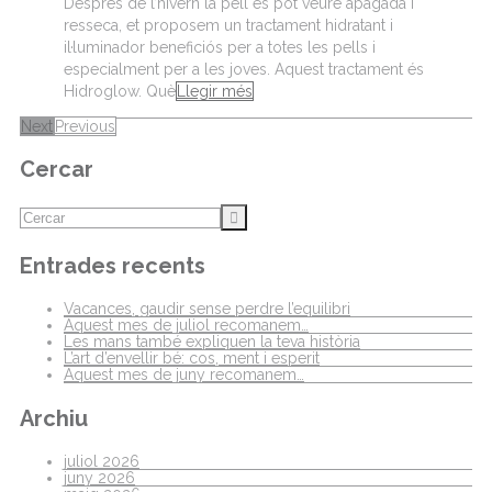
Després de l’hivern la pell es pot veure apagada i
resseca, et proposem un tractament hidratant i
il·luminador beneficiós per a totes les pells i
especialment per a les joves. Aquest tractament és
Hidroglow. Què
Llegir més
Next
Previous
Cercar
Entrades recents
Vacances, gaudir sense perdre l’equilibri
Aquest mes de juliol recomanem…
Les mans també expliquen la teva història
L’art d’envellir bé: cos, ment i esperit
Aquest mes de juny recomanem…
Archiu
juliol 2026
juny 2026