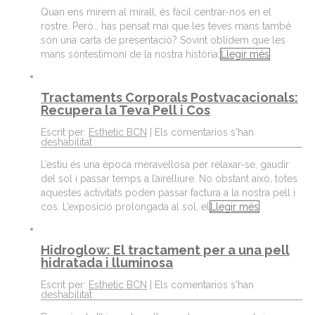
Quan ens mirem al mirall, és fàcil centrar-nos en el
rostre. Però… has pensat mai que les teves mans també
són una carta de presentació? Sovint oblidem que les
mans sóntestimoni de la nostra història:
Llegir més
Tractaments Corporals Postvacacionals:
Recupera la Teva Pell i Cos
Escrit per:
Esthetic BCN
|
Els comentarios s'han
deshabilitat
L’estiu és una època meravellosa per relaxar-se, gaudir
del sol i passar temps a l’airelliure. No obstant això, totes
aquestes activitats poden passar factura a la nostra pell i
cos. L’exposició prolongada al sol, el
Llegir més
Hidroglow: El tractament per a una pell
hidratada i lluminosa
Escrit per:
Esthetic BCN
|
Els comentarios s'han
deshabilitat