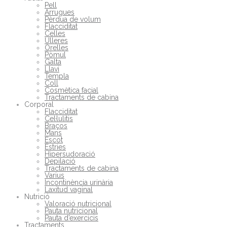
Pell
Arrugues
Pèrdua de volum
Flacciditat
Celles
Ulleres
Orelles
Pòmul
Galta
Llavi
Templa
Coll
Cosmètica facial
Tractaments de cabina
Corporal
Flacciditat
Cel·lulitis
Braços
Mans
Escot
Estries
Hipersudoració
Depilació
Tractaments de cabina
Varius
Incontinència urinària
Laxitud vaginal
Nutrició
Valoració nutricional
Pauta nutricional
Pauta d’exercicis
Tractaments