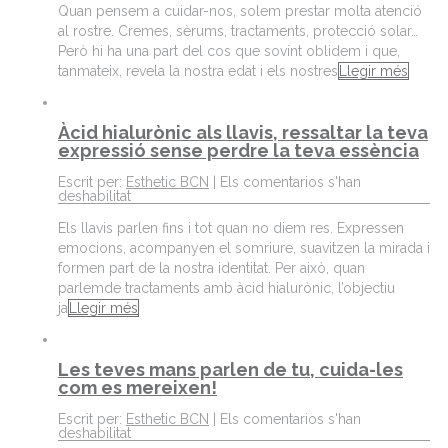
Quan pensem a cuidar-nos, solem prestar molta atenció
al rostre. Cremes, sèrums, tractaments, protecció solar…
Però hi ha una part del cos que sovint oblidem i que,
tanmateix, revela la nostra edat i els nostres
Llegir més
Àcid hialurònic als llavis, ressaltar la teva
expressió sense perdre la teva essència
Escrit per:
Esthetic BCN
|
Els comentarios s'han
deshabilitat
Els llavis parlen fins i tot quan no diem res. Expressen
emocions, acompanyen el somriure, suavitzen la mirada i
formen part de la nostra identitat. Per això, quan
parlemde tractaments amb àcid hialurònic, l’objectiu
ja
Llegir més
Les teves mans parlen de tu, cuida-les
com es mereixen!
Escrit per:
Esthetic BCN
|
Els comentarios s'han
deshabilitat