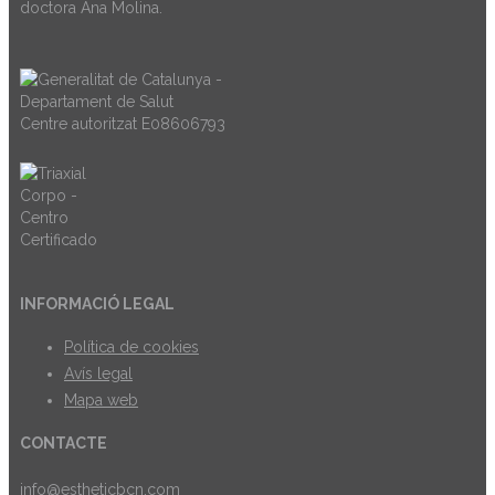
doctora Ana Molina.
Centre autoritzat E08606793
INFORMACIÓ LEGAL
Política de cookies
Avís legal
Mapa web
CONTACTE
info@estheticbcn.com