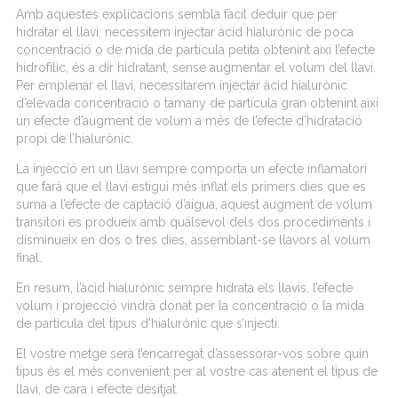
Amb aquestes explicacions sembla fàcil deduir que per
hidratar el llavi, necessitem injectar àcid hialurònic de poca
concentració o de mida de partícula petita obtenint així l’efecte
hidrofílic, és a dir hidratant, sense augmentar el volum del llavi.
Per emplenar el llavi, necessitarem injectar àcid hialurònic
d’elevada concentració o tamany de partícula gran obtenint així
un efecte d’augment de volum a més de l’efecte d’hidratació
propi de l’hialurònic.
La injecció en un llavi sempre comporta un efecte inflamatori
que farà que el llavi estigui més inflat els primers dies que es
suma a l’efecte de captació d’aigua, aquest augment de volum
transitori es produeix amb qualsevol dels dos procediments i
disminueix en dos o tres dies, assemblant-se llavors al volum
final.
En resum, l’àcid hialurònic sempre hidrata els llavis, l’efecte
volum i projecció vindrà donat per la concentració o la mida
de partícula del tipus d’hialurònic que s’injecti.
El vostre metge serà l’encarregat d’assessorar-vos sobre quin
tipus és el més convenient per al vostre cas atenent el tipus de
llavi, de cara i efecte desitjat.