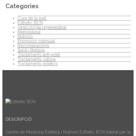
Categories
Cura de la pell
Esthetic BCN
ginecologia regenerativa
Menopausa
Nutrició
Promoció mensual
Recomanacions
Salut i Bellesa
Tractaments anti-edat
Tractaments cabina
Tractaments estètics
DESCRIPCIÓ
Centre de Medicina Estètica i Nutrició Esthetic BCN liderat per la