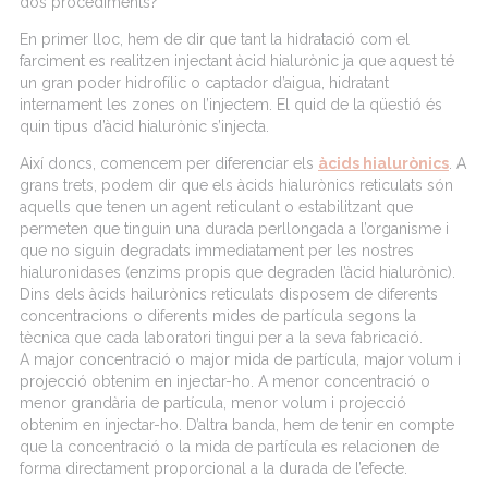
dos procediments?
En primer lloc, hem de dir que tant la hidratació com el
farciment es realitzen injectant àcid hialurònic ja que aquest té
un gran poder hidrofílic o captador d’aigua, hidratant
internament les zones on l’injectem. El quid de la qüestió és
quin tipus d’àcid hialurònic s’injecta.
Així doncs, comencem per diferenciar els
àcids hialurònics
. A
grans trets, podem dir que els àcids hialurònics reticulats són
aquells que tenen un agent reticulant o estabilitzant que
permeten que tinguin una durada perllongada a l’organisme i
que no siguin degradats immediatament per les nostres
hialuronidases (enzims propis que degraden l’àcid hialurònic).
Dins dels àcids hailurònics reticulats disposem de diferents
concentracions o diferents mides de partícula segons la
tècnica que cada laboratori tingui per a la seva fabricació.
A major concentració o major mida de partícula, major volum i
projecció obtenim en injectar-ho. A menor concentració o
menor grandària de partícula, menor volum i projecció
obtenim en injectar-ho. D’altra banda, hem de tenir en compte
que la concentració o la mida de partícula es relacionen de
forma directament proporcional a la durada de l’efecte.