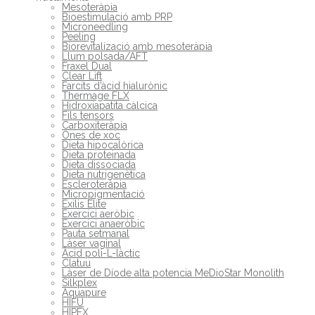
Mesoteràpia
Bioestimulació amb PRP
Microneedling
Peeling
Biorevitalizació amb mesoteràpia
Llum polsada/AFT
Fraxel Dual
Clear Lift
Farcits d’àcid hialurònic
Thermage FLX
Hidroxiapatita càlcica
Fils tensors
Carboxiteràpia
Ones de xoc
Dieta hipocalòrica
Dieta proteinada
Dieta dissociada
Dieta nutrigenètica
Escleroteràpia
Micropigmentació
Exilis Elite
Exercici aeròbic
Exercici anaeròbic
Pauta setmanal
Làser vaginal
Àcid poli-L-làctic
Clatuu
Làser de Díode alta potencia MeDioStar Monolith
Silkplex
Aquapure
HIFU
HIPEX