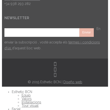
+34 938 293 282
NEWSLETTER
En
enviar la subscripció , vostè accepta els
termes i condicions
d'ús
d'aquest lloc web .
© 2015 Esthetic BCN |
Diseño web
Esthetic BCN
Equip
Valors
Instal·lacions
Tour visual
Facial