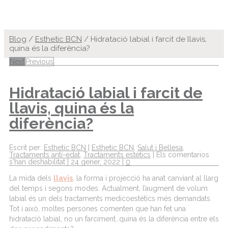
Blog
/
Esthetic BCN
/
Hidratació labial i farcit de llavis,
quina és la diferència?
Next
Previous
Hidratació labial i farcit de
llavis, quina és la
diferència?
Escrit per:
Esthetic BCN
|
Esthetic BCN
,
Salut i Bellesa
,
Tractaments anti-edat
,
Tractaments estètics
|
Els comentarios
s'han deshabilitat
|
24 gener, 2022
|
0
La mida dels
llavis
, la forma i projecció ha anat canviant al llarg
del temps i segons modes. Actualment, l’augment de volum
labial és un dels tractaments medicoestètics més demandats.
Tot i això, moltes persones comenten que han fet una
hidratació labial, no un farciment…quina és la diferència entre els