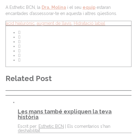
A Esthetic BCN, la
Dra. Molina
i el seu
equip
estaran
encantades d’assessorar-te en aquesta i altres qüestions.
àcid hialurònic
,
augment de llavis
,
Hidratació labial
Related Post
Les mans també expliquen la teva
història
Escrit per:
Esthetic BCN
|
Els comentarios s'han
deshabilitat