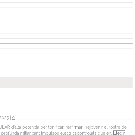
 2025 |
0
 d’alta potència per tonificar, reafirmar i rejovenir el rostre de
al profunda mitjançant impulsos elèctricscontrolats que en…
Llegir