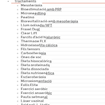
Tractaments
Mesoteràpia
Bioestimulació amb PRP
Microneedling
Peeling
Biorevitalizació amb mesoteràpia
Llum polsada/AFT
Fraxel Dual
Clear Lift
Farcits d’àcid hialurònic
Thermage FLX
Hidroxiapatita càlcica
Fils tensors
Carboxiteràpia
Ones de xoc
Dieta hipocalòrica
Dieta proteinada
Dieta dissociada
Dieta nutrigenètica
Escleroteràpia
Micropigmentació
Exilis Elite
Exercici aeròbic
Exercici anaeròbic
Pauta setmanal
Làser vaginal