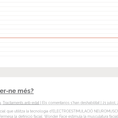
ber-ne més?
a
,
Tractaments anti-edat
|
Els comentarios s'han deshabilitat
| 21 juliol,
 facial que utilitza la tecnologia d’ELECTROESTIMULACIÓ NEUROMUSCULAR
 fermesa la definició facial. Wonder Face estimula la musculatura faci