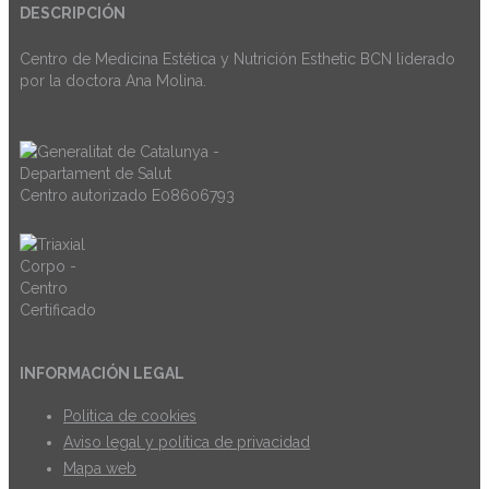
DESCRIPCIÓN
Centro de Medicina Estética y Nutrición Esthetic BCN liderado
por la doctora Ana Molina.
Centro autorizado E08606793
INFORMACIÓN LEGAL
Politica de cookies
Aviso legal y política de privacidad
Mapa web