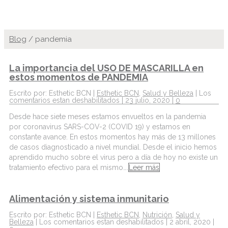
Blog
/
pandemia
La importancia del USO DE MASCARILLA en
estos momentos de PANDEMIA
Escrito por: Esthetic BCN |
Esthetic BCN
,
Salud y Belleza
|
Los
comentarios estan deshabilitados
| 23 julio, 2020 |
0
Desde hace siete meses estamos envueltos en la pandemia
por coronavirus SARS-COV-2 (COVID 19) y estamos en
constante avance. En estos momentos hay más de 13 millones
de casos diagnosticado a nivel mundial. Desde el inicio hemos
aprendido mucho sobre el virus pero a día de hoy no existe un
tratamiento efectivo para el mismo….
Leer más
Alimentación y sistema inmunitario
Escrito por: Esthetic BCN |
Esthetic BCN
,
Nutrición
,
Salud y
Belleza
|
Los comentarios estan deshabilitados
| 2 abril, 2020 |