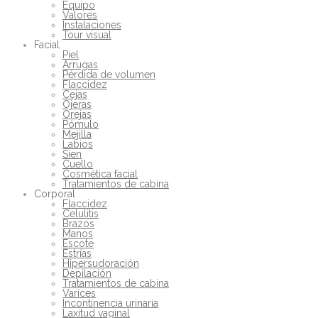
Equipo
Valores
Instalaciones
Tour visual
Facial
Piel
Arrugas
Pérdida de volumen
Flaccidez
Cejas
Ojeras
Orejas
Pómulo
Mejilla
Labios
Sien
Cuello
Cosmética facial
Tratamientos de cabina
Corporal
Flaccidez
Celulitis
Brazos
Manos
Escote
Estrías
Hipersudoración
Depilación
Tratamientos de cabina
Varices
Incontinencia urinaria
Laxitud vaginal