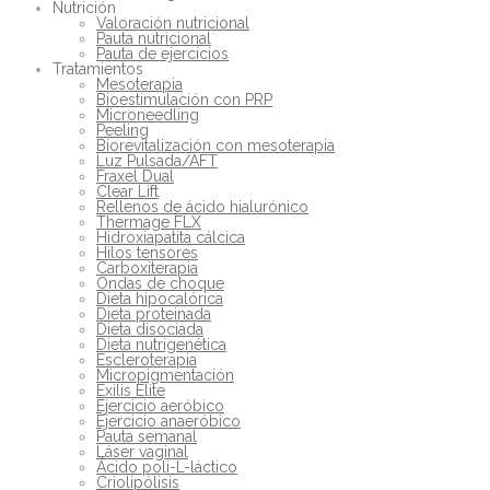
Nutrición
Valoración nutricional
Pauta nutricional
Pauta de ejercicios
Tratamientos
Mesoterapia
Bioestimulación con PRP
Microneedling
Peeling
Biorevitalización con mesoterapia
Luz Pulsada/AFT
Fraxel Dual
Clear Lift
Rellenos de ácido hialurónico
Thermage FLX
Hidroxiapatita cálcica
Hilos tensores
Carboxiterapia
Ondas de choque
Dieta hipocalórica
Dieta proteinada
Dieta disociada
Dieta nutrigenética
Escleroterapia
Micropigmentación
Exilis Elite
Ejercicio aeróbico
Ejercicio anaeróbico
Pauta semanal
Láser vaginal
Ácido poli-L-láctico
Criolipólisis