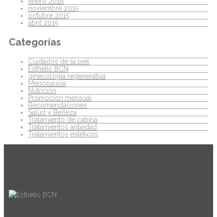
enero 2016
noviembre 2015
octubre 2015
abril 2015
Categorías
Cuidados de la piel
Esthetic BCN
ginecología regenerativa
Menopausia
Nutrición
Promoción mensual
Recomendaciones
Salud y Belleza
Tratamiento de cabina
Tratamientos antiedad
Tratamientos estéticos