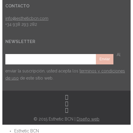
CONTACTO
info@estheticbcn.com
+34 938 293 282
NEWSLETTER
Al
enviar la suscripción, usted acepta los
terminos y condiciones
de uso
de este sitio web.
© 2015 Esthetic BCN |
Diseño web
Esthetic BCN