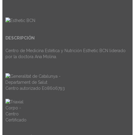
DESCRIPCIÓN
Centro de Medicina Estética y Nutrición Esthetic BCN liderado
por la doctora Ana Molina.
Centro autorizado E08606793