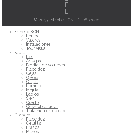
© 2015 Esthetic BCN |
Diseño web
Esthetic BCN
Equipo
Valores
Instalaciones
Tour visual
Facial
Piel
Arrugas
Pérdida de volumen
Flaccidez
Cejas
Ojeras
Orejas
Pómulo
Mejilla
Labios
Sien
Cuello
Cosmética facial
Tratamientos de cabina
Corporal
Flaccidez
Celulitis
Brazos
Manos