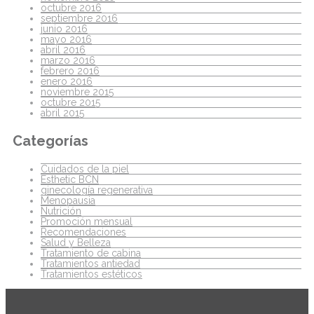
octubre 2016
septiembre 2016
junio 2016
mayo 2016
abril 2016
marzo 2016
febrero 2016
enero 2016
noviembre 2015
octubre 2015
abril 2015
Categorías
Cuidados de la piel
Esthetic BCN
ginecología regenerativa
Menopausia
Nutrición
Promoción mensual
Recomendaciones
Salud y Belleza
Tratamiento de cabina
Tratamientos antiedad
Tratamientos estéticos