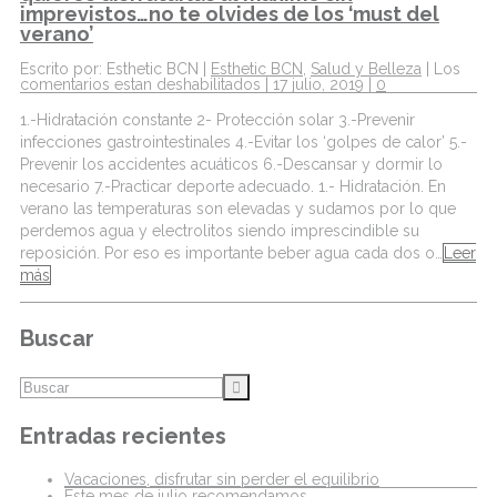
imprevistos…no te olvides de los ‘must del
verano’
Escrito por: Esthetic BCN |
Esthetic BCN
,
Salud y Belleza
|
Los
comentarios estan deshabilitados
| 17 julio, 2019 |
0
1.-Hidratación constante 2- Protección solar 3.-Prevenir
infecciones gastrointestinales 4.-Evitar los ‘golpes de calor’ 5.-
Prevenir los accidentes acuáticos 6.-Descansar y dormir lo
necesario 7.-Practicar deporte adecuado. 1.- Hidratación. En
verano las temperaturas son elevadas y sudamos por lo que
perdemos agua y electrolitos siendo imprescindible su
reposición. Por eso es importante beber agua cada dos o…
Leer
más
Buscar
Entradas recientes
Vacaciones, disfrutar sin perder el equilibrio
Este mes de julio recomendamos…