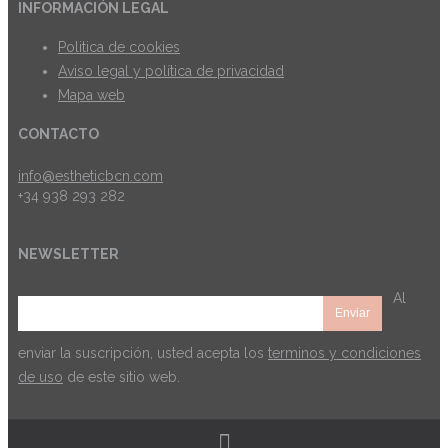
INFORMACIÓN LEGAL
Politica de cookies
Aviso legal y política de privacidad
Mapa web
CONTACTO
info@estheticbcn.com
+34 938 293 282
NEWSLETTER
Al
enviar la suscripción, usted acepta los
terminos y condiciones
de uso
de este sitio web.