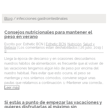
Blog
/
infecciones gastrointestinales
Consejos nutricionales para mantener el
peso en verano
Escrito por: Esthetic BCN |
Esthetic BCN
,
Nutrición
,
Salud y
Belleza
|
Los comentarios estan deshabilitados
| 26 julio, 2019 |
0
Llega la época de descanso y en ocasiones descuidamos
nuestros hábitos de alimentación, es frecuente que al volver de
las vacaciones tengamos algún kilo de peso por encima del
nuestro habitual. Para evitar que esto ocurra, el peso se
mantenga y nos sintamos cómodos, conviene seguir unas
pautas que relatamos a continuación. 1.-Mantener una correcta…
Leer más
Si estás a punto de empezar las vacaciones y
quieres disfrutarlas al máximo sin