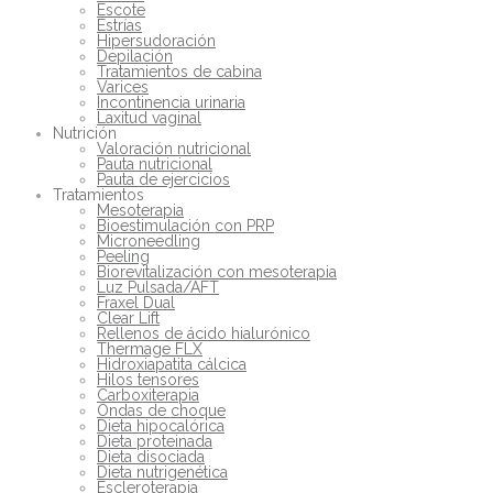
Escote
Estrías
Hipersudoración
Depilación
Tratamientos de cabina
Varices
Incontinencia urinaria
Laxitud vaginal
Nutrición
Valoración nutricional
Pauta nutricional
Pauta de ejercicios
Tratamientos
Mesoterapia
Bioestimulación con PRP
Microneedling
Peeling
Biorevitalización con mesoterapia
Luz Pulsada/AFT
Fraxel Dual
Clear Lift
Rellenos de ácido hialurónico
Thermage FLX
Hidroxiapatita cálcica
Hilos tensores
Carboxiterapia
Ondas de choque
Dieta hipocalórica
Dieta proteinada
Dieta disociada
Dieta nutrigenética
Escleroterapia