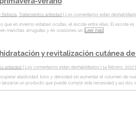
n primavera-verano
y Belleza
,
Tratamientos antiedad
|
Los comentarios estan deshabilitad
e en invierno estaban ocultas, el escote entre ellas. El escote es u
cen manchas, arruguitas y en ocasiones un…
Leer más
idratación y revitalización cutánea d
os antiedad
|
Los comentarios estan deshabilitados
| 14 febrero, 2017 
ecuperar elasticidad, tono y densidad sin aumentar el volumen de nu
 lanzarse un producto que puede cumplir esta necesidad y así dos v