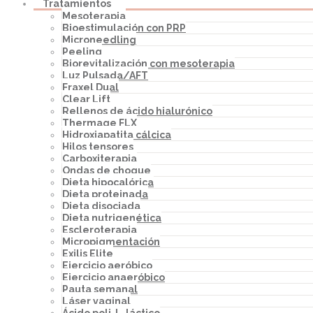
Tratamientos
Mesoterapia
Bioestimulación con PRP
Microneedling
Peeling
Biorevitalización con mesoterapia
Luz Pulsada/AFT
Fraxel Dual
Clear Lift
Rellenos de ácido hialurónico
Thermage FLX
Hidroxiapatita cálcica
Hilos tensores
Carboxiterapia
Ondas de choque
Dieta hipocalórica
Dieta proteinada
Dieta disociada
Dieta nutrigenética
Escleroterapia
Micropigmentación
Exilis Elite
Ejercicio aeróbico
Ejercicio anaeróbico
Pauta semanal
Láser vaginal