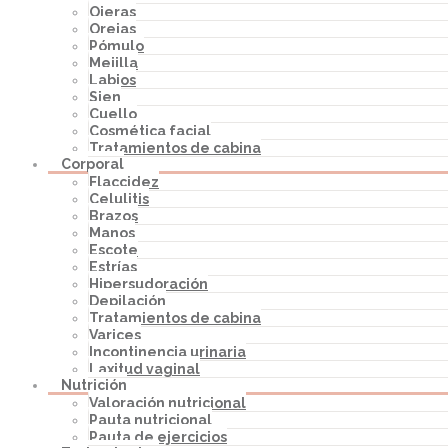
Ojeras
Orejas
Pómulo
Mejilla
Labios
Sien
Cuello
Cosmética facial
Tratamientos de cabina
Corporal
Flaccidez
Celulitis
Brazos
Manos
Escote
Estrías
Hipersudoración
Depilación
Tratamientos de cabina
Varices
Incontinencia urinaria
Laxitud vaginal
Nutrición
Valoración nutricional
Pauta nutricional
Pauta de ejercicios