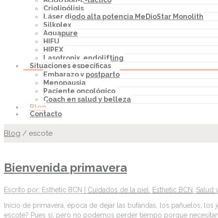
Ácido poli-L-láctico
Criolipólisis
Láser diodo alta potencia MeDioStar Monolith
Silkplex
Aquapure
HIFU
HIPEX
Lasotronix, endolifting
Situaciones específicas
Embarazo y postparto
Menopausia
Paciente oncológico
Coach en salud y belleza
Blog
Contacto
Blog
/
escote
Bienvenida primavera
Escrito por: Esthetic BCN |
Cuidados de la piel
,
Esthetic BCN
,
Salud 
Inicio de primavera, época de dejar las bufandas, los pañuelos, los
escote? Pues sí, pero no podemos perder tiempo porque necesitamo