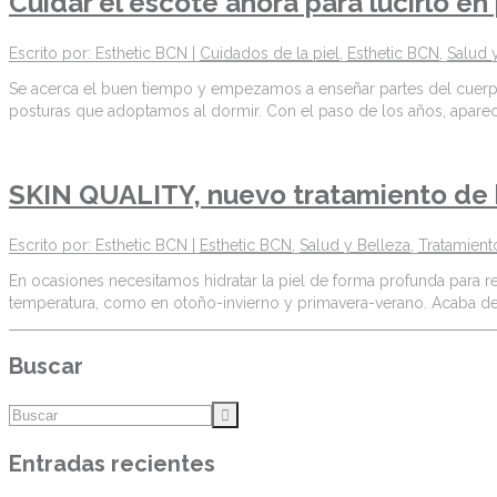
Cuidar el escote ahora para lucirlo e
Escrito por: Esthetic BCN |
Cuidados de la piel
,
Esthetic BCN
,
Salud 
Se acerca el buen tiempo y empezamos a enseñar partes del cuerpo qu
posturas que adoptamos al dormir. Con el paso de los años, apare
SKIN QUALITY, nuevo tratamiento de h
Escrito por: Esthetic BCN |
Esthetic BCN
,
Salud y Belleza
,
Tratamient
En ocasiones necesitamos hidratar la piel de forma profunda para r
temperatura, como en otoño-invierno y primavera-verano. Acaba de
Buscar
Entradas recientes