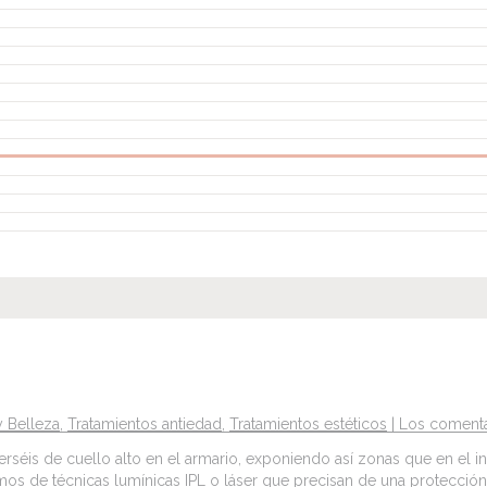
y Belleza
,
Tratamientos antiedad
,
Tratamientos estéticos
|
Los comenta
 jerséis de cuello alto en el armario, exponiendo así zonas que en el 
s de técnicas lumínicas IPL o láser que precisan de una protecció