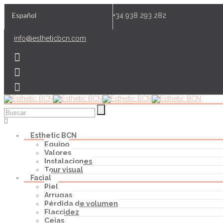
Español
+34 938 293 282
info@estheticbcn.com
Esthetic BCN
Equipo
Valores
Instalaciones
Tour visual
Facial
Piel
Arrugas
Pérdida de volumen
Flaccidez
Cejas