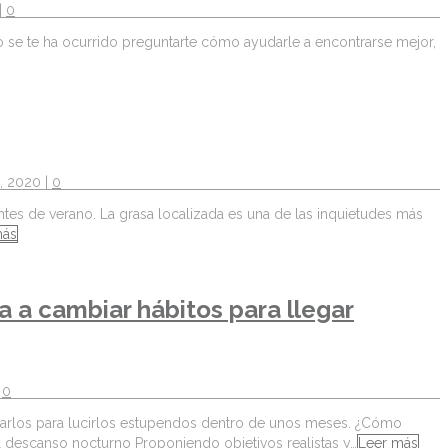
|
0
o se te ha ocurrido preguntarte cómo ayudarle a encontrarse mejor,
o, 2020 |
0
ntes de verano. La grasa localizada es una de las inquietudes más
más
 a cambiar hábitos para llegar
|
0
ararlos para lucirlos estupendos dentro de unos meses. ¿Cómo
l descanso nocturno Proponiendo objetivos realistas y…
Leer más