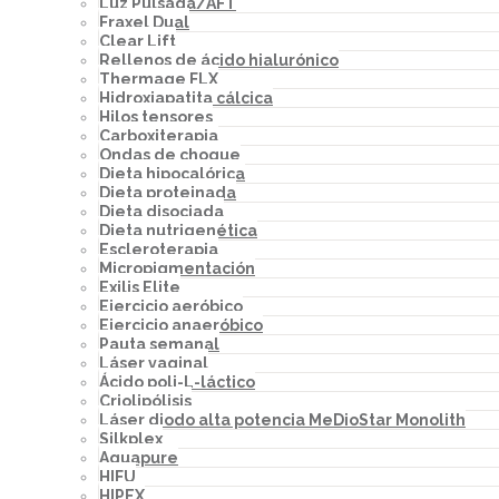
Luz Pulsada/AFT
Fraxel Dual
Clear Lift
Rellenos de ácido hialurónico
Thermage FLX
Hidroxiapatita cálcica
Hilos tensores
Carboxiterapia
Ondas de choque
Dieta hipocalórica
Dieta proteinada
Dieta disociada
Dieta nutrigenética
Escleroterapia
Micropigmentación
Exilis Elite
Ejercicio aeróbico
Ejercicio anaeróbico
Pauta semanal
Láser vaginal
Ácido poli-L-láctico
Criolipólisis
Láser diodo alta potencia MeDioStar Monolith
Silkplex
Aquapure
HIFU
HIPEX