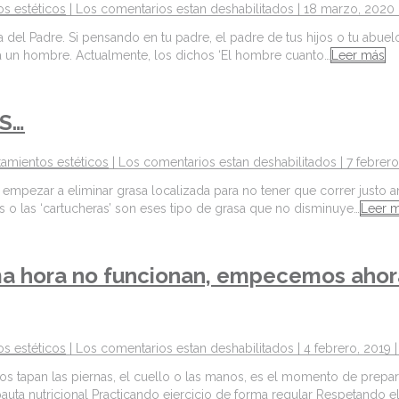
os estéticos
|
Los comentarios estan deshabilitados
| 18 marzo, 2020 
del Padre. Si pensando en tu padre, el padre de tus hijos o tu abuel
a un hombre. Actualmente, los dichos ‘El hombre cuanto…
Leer más
S…
tamientos estéticos
|
Los comentarios estan deshabilitados
| 7 febrer
empezar a eliminar grasa localizada para no tener que correr justo a
os o las ‘cartucheras’ son eses tipo de grasa que no disminuye…
Leer 
ima hora no funcionan, empecemos ahora
os estéticos
|
Los comentarios estan deshabilitados
| 4 febrero, 2019 
os tapan las piernas, el cuello o las manos, es el momento de prep
ta nutricional Practicando ejercicio de forma regular Respetando e