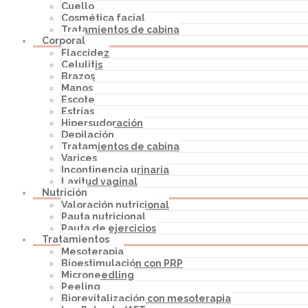
Cuello
Cosmética facial
Tratamientos de cabina
Corporal
Flaccidez
Celulitis
Brazos
Manos
Escote
Estrías
Hipersudoración
Depilación
Tratamientos de cabina
Varices
Incontinencia urinaria
Laxitud vaginal
Nutrición
Valoración nutricional
Pauta nutricional
Pauta de ejercicios
Tratamientos
Mesoterapia
Bioestimulación con PRP
Microneedling
Peeling
Biorevitalización con mesoterapia