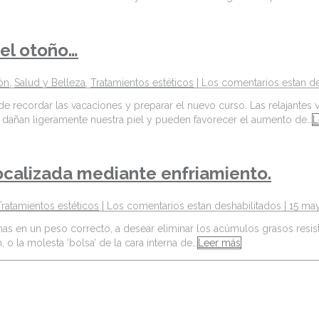
 el otoño…
ión
,
Salud y Belleza
,
Tratamientos estéticos
|
Los comentarios estan de
ecordar las vacaciones y preparar el nuevo curso. Las relajantes va
o dañan ligeramente nuestra piel y pueden favorecer el aumento de…
L
ocalizada mediante enfriamiento.
Tratamientos estéticos
|
Los comentarios estan deshabilitados
| 15 ma
 en un peso correcto, a desear eliminar los acúmulos grasos resistente
 o la molesta ‘bolsa’ de la cara interna de…
Leer más