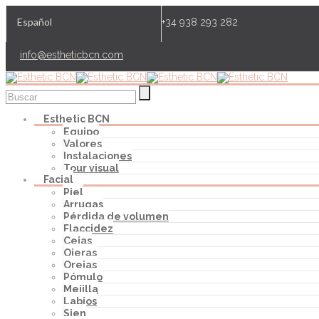
Español
+34 938 293 282
info@estheticbcn.com
Esthetic BCN
Equipo
Valores
Instalaciones
Tour visual
Facial
Piel
Arrugas
Pérdida de volumen
Flaccidez
Cejas
Ojeras
Orejas
Pómulo
Mejilla
Labios
Sien