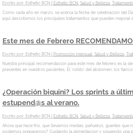
Escrito por: Esthetic BCN |
Esthetic BCN
,
Salud y Belleza
,
Tratamient
Como cada año en marzo, se acerca la fecha de celebración del Día 
aquí describimos los principales tratamientos que pueden mejorar 
Este mes de Febrero RECOMENDAMO
Escrito por: Esthetic BCN |
Promoción mensual
,
Salud y Belleza
,
Tra
Nuestra principal recomendación para este mes de febrero es la de 
presentes en nuestros pacientes. El ‘rollito’ del abdomen, los flanc
¿Operación biquini? Los sprints a últ
estupend@s al verano.
Escrito por: Esthetic BCN |
Esthetic BCN
,
Salud y Belleza
,
Tratamient
Ahora que hace frío, que llevamos medias, pañuelos, guantes que n
podemos prepararnos? Cuidando la alimentación y siguiendo una pau