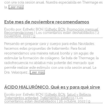
con una sola sesión anual. Nuestra especialista en Thermage es
la…
Leer más
Este mes de noviembre recomendamos
Escrito por: Esthetic BCN |
Esthetic BCN
,
Promoción mensual
,
Recomendaciones
|
Los comentarios estan deshabilitados
| 2
noviembre, 2022 |
0
Pensando en preparar cara y cuerpo para estas Navidades
hacemos estas propuestas de tratamiento: Para facial
recomendamos una manera natural bonita y sin agujas de
estimular la formación de colágeno. Se trata de Thermage, la
radiofrecuencia no ablativa más potente del mercado que
permite realizar este estímulo con una sola sesión anual. La
Dra. Velasquez,…
Leer más
ÁCIDO HIALURÓNICO, Qué es y para qué sirve
Escrito por: Esthetic BCN |
Esthetic BCN
,
Salud y Belleza
,
Tratamientos antiedad
,
Tratamientos estéticos
|
Los
comentarios estan deshabilitados
| 26 octubre, 2022 |
0