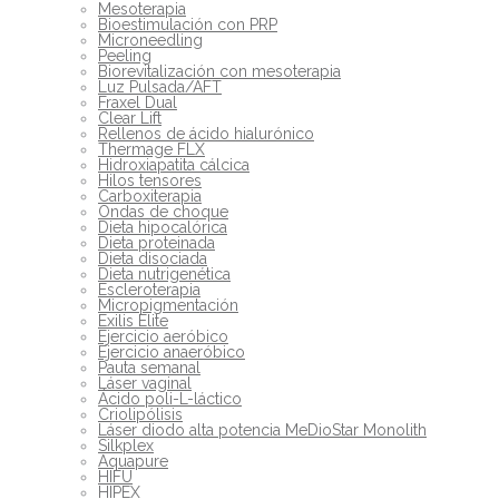
Mesoterapia
Bioestimulación con PRP
Microneedling
Peeling
Biorevitalización con mesoterapia
Luz Pulsada/AFT
Fraxel Dual
Clear Lift
Rellenos de ácido hialurónico
Thermage FLX
Hidroxiapatita cálcica
Hilos tensores
Carboxiterapia
Ondas de choque
Dieta hipocalórica
Dieta proteinada
Dieta disociada
Dieta nutrigenética
Escleroterapia
Micropigmentación
Exilis Elite
Ejercicio aeróbico
Ejercicio anaeróbico
Pauta semanal
Láser vaginal
Ácido poli-L-láctico
Criolipólisis
Láser diodo alta potencia MeDioStar Monolith
Silkplex
Aquapure
HIFU
HIPEX