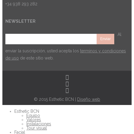
+34 938 293 282
NEWSLETTER
Al
enviar la suscripción, usted acepta los
terminos y condiciones
de uso
de este sitio web.
© 2015 Esthetic BCN |
Diseño web
Esthetic BCN
Equipo
Valores
Instalaciones
Tour visual
Facial