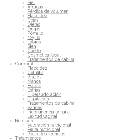
Piel
Arrugas
Pérdida de volumen
Flaccidez
Cejas
Ojeras
Orejas
Pómulo
Mejilla
Labios
Sien
Cuello
Cosmética facial
Tratamientos de cabina
Corporal
Flaccidez
Celulitis
Brazos
Manos
Escote
Estrías
Hipersudoración
Depilación
Tratamientos de cabina
Varices
Incontinencia urinaria
Laxitud vaginal
Nutrición
Valoración nutricional
Pauta nutricional
Pauta de ejercicios
Tratamientos