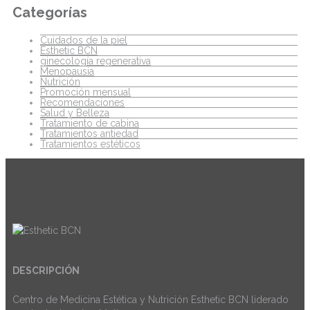
Categorías
Cuidados de la piel
Esthetic BCN
ginecología regenerativa
Menopausia
Nutrición
Promoción mensual
Recomendaciones
Salud y Belleza
Tratamiento de cabina
Tratamientos antiedad
Tratamientos estéticos
DESCRIPCIÓN
Centro de Medicina Estética y Nutrición Esthetic BCN liderado