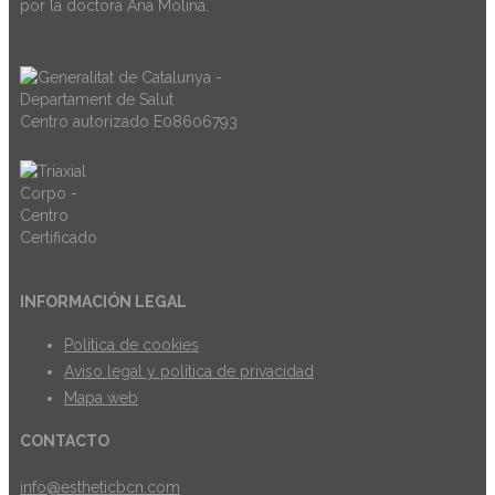
por la doctora Ana Molina.
Centro autorizado E08606793
INFORMACIÓN LEGAL
Politica de cookies
Aviso legal y política de privacidad
Mapa web
CONTACTO
info@estheticbcn.com