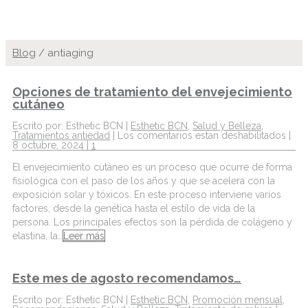
Blog
/
antiaging
Opciones de tratamiento del envejecimiento
cutáneo
Escrito por: Esthetic BCN |
Esthetic BCN
,
Salud y Belleza
,
Tratamientos antiedad
|
Los comentarios estan deshabilitados
|
8 octubre, 2024 |
1
El envejecimiento cutáneo es un proceso que ocurre de forma
fisiológica con el paso de los años y que se acelera con la
exposición solar y tóxicos. En este proceso interviene varios
factores, desde la genética hasta el estilo de vida de la
persona. Los principales efectos son la pérdida de colágeno y
elastina, la…
Leer más
Este mes de agosto recomendamos…
Escrito por: Esthetic BCN |
Esthetic BCN
,
Promoción mensual
,