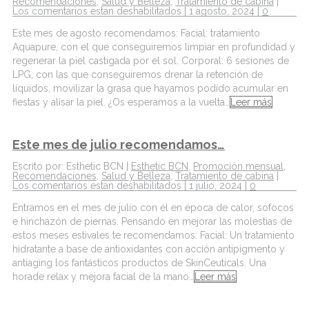
Recomendaciones
,
Salud y Belleza
,
Tratamiento de cabina
|
Los comentarios estan deshabilitados
| 1 agosto, 2024 |
0
Este mes de agosto recomendamos: Facial: tratamiento
Aquapure, con el que conseguiremos limpiar en profundidad y
regenerar la piel castigada por el sol. Corporal: 6 sesiones de
LPG, con las que conseguiremos drenar la retención de
líquidos, movilizar la grasa que hayamos podido acumular en
fiestas y alisar la piel. ¿Os esperamos a la vuelta…
Leer más
Este mes de julio recomendamos…
Escrito por: Esthetic BCN |
Esthetic BCN
,
Promoción mensual
,
Recomendaciones
,
Salud y Belleza
,
Tratamiento de cabina
|
Los comentarios estan deshabilitados
| 1 julio, 2024 |
0
Entramos en el mes de julio con él en época de calor, sofocos
e hinchazón de piernas. Pensando en mejorar las molestias de
estos meses estivales te recomendamos: Facial: Un tratamiento
hidratante a base de antioxidantes con acción antipigmento y
antiaging los fantásticos productos de SkinCeuticals. Una
horade relax y mejora facial de la mano…
Leer más