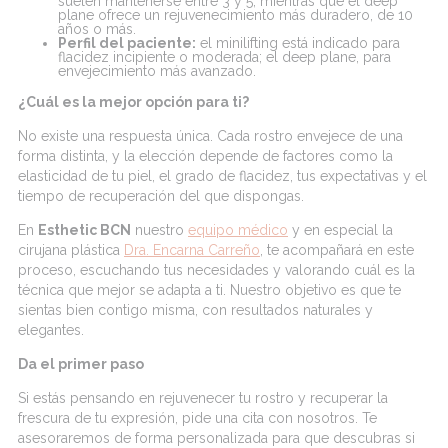
suelen mantenerse entre
3 y 5
, mientras que el
deep
plane ofrece un rejuvenecimiento más duradero, de 10
años o más.
P
erfil del paciente:
el
minilifting
está indicado para
flacidez incipiente o moderada; el
deep
plane, para
envejecimiento más avanzado.
¿Cuál es la mejor opción para ti?
No existe una respuesta única. Cada rostro envejece de una
forma distinta, y la elección depende de factores como la
elasticidad de tu piel, el grado de flacidez, tus expectativas y el
tiempo de recuperación del que dispongas.
En
Esthetic
BCN
nuestro
equipo médico
y en especial la
cirujana plástica
Dra.
Encarna Carreño
,
te acompañará en este
proceso, escuchando tus necesidades y valorando cuál es la
técnica que mejor se adapta a ti. Nuestro objetivo es que te
sientas bien contigo misma, con resultados naturales y
elegantes.
Da el primer paso
Si estás pensando en rejuvenecer tu rostro y recuperar la
frescura de tu expresión, pide una cita con nosotros. Te
asesoraremos de forma personalizada para que descubras si