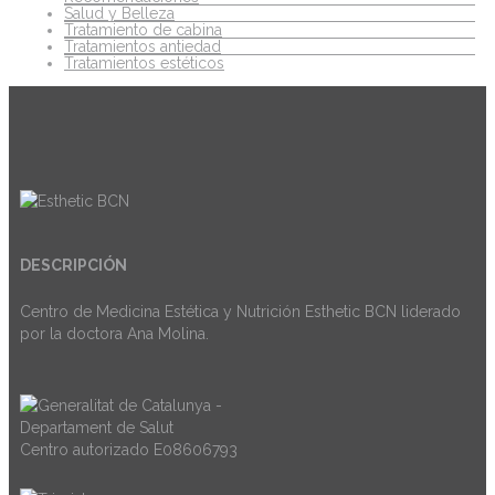
Salud y Belleza
Tratamiento de cabina
Tratamientos antiedad
Tratamientos estéticos
DESCRIPCIÓN
Centro de Medicina Estética y Nutrición Esthetic BCN liderado
por la doctora Ana Molina.
Centro autorizado E08606793