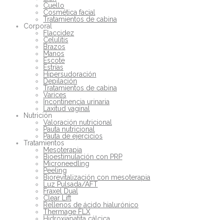
Cuello
Cosmética facial
Tratamientos de cabina
Corporal
Flaccidez
Celulitis
Brazos
Manos
Escote
Estrías
Hipersudoración
Depilación
Tratamientos de cabina
Varices
Incontinencia urinaria
Laxitud vaginal
Nutrición
Valoración nutricional
Pauta nutricional
Pauta de ejercicios
Tratamientos
Mesoterapia
Bioestimulación con PRP
Microneedling
Peeling
Biorevitalización con mesoterapia
Luz Pulsada/AFT
Fraxel Dual
Clear Lift
Rellenos de ácido hialurónico
Thermage FLX
Hidroxiapatita cálcica