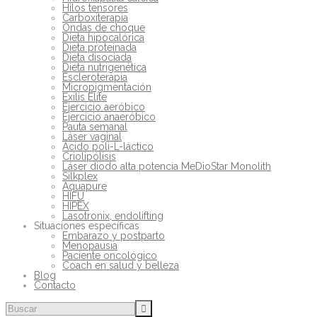
Hilos tensores
Carboxiterapia
Ondas de choque
Dieta hipocalórica
Dieta proteinada
Dieta disociada
Dieta nutrigenética
Escleroterapia
Micropigmentación
Exilis Elite
Ejercicio aeróbico
Ejercicio anaeróbico
Pauta semanal
Láser vaginal
Ácido poli-L-láctico
Criolipólisis
Láser diodo alta potencia MeDioStar Monolith
Silkplex
Aquapure
HIFU
HIPEX
Lasotronix, endolifting
Situaciones específicas
Embarazo y postparto
Menopausia
Paciente oncológico
Coach en salud y belleza
Blog
Contacto