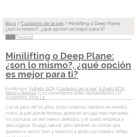
Blog
/
Cuidados de la piel
/
Minilifting o Deep Plane:
¿son lo mismo?, ¿qué opción es mejor para ti?
Next
Previous
Minilifting o Deep Plane:
¿son lo mismo?, ¿qué opción
es mejor para ti?
Escrito por:
Esthetic BCN
|
Cuidados de la piel
,
Esthetic BCN
,
Salud y Belleza
|
Los comentarios estan deshabilitados
|
17
noviembre, 2025
|
2
Con el paso de los años, todos notamos cambios en nuestro
rostro: la piel pierde firmeza, aparecen arrugas más marcadas,
los pómulos se ven menos definidos y el cuello empieza a
descolgarse. Es algo natural, pero también es normal que
queramos vernos bien y sentirnos a gusto con nuestro reflejo