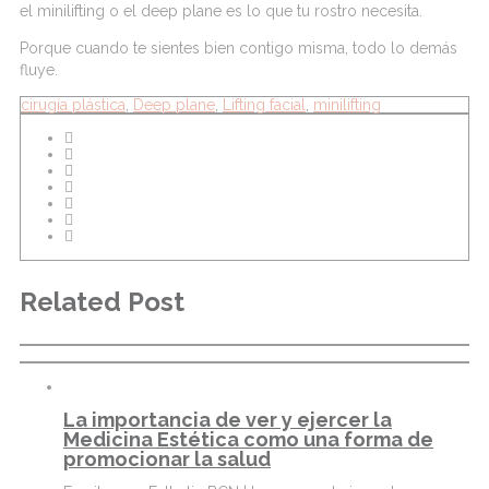
el
minilifting
o el
deep
plane es lo que tu rostro necesita.
Porque cuando te sientes bien contigo misma, todo lo demás
fluye.
cirugía plástica
,
Deep plane
,
Lifting facial
,
minilifting
Related Post
La importancia de ver y ejercer la
Medicina Estética como una forma de
promocionar la salud