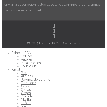
enviar la suscripción, usted acepta los
terminos y condiciones
de uso
de este sitio web.
© 2015 Esthetic BCN |
Diseño web
Esthetic BCN
Equipo
Valores
Instalaciones
Tour visual
Facial
Piel
Arrugas
Pérdida de volumen
Flaccidez
Cejas
Ojeras
Orejas
Pómulo
Mejilla
Labios
Sien