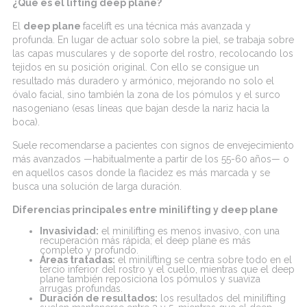
¿
Qué es el
lifting
deep
plane?
El
deep
plane
facelift
es una técnica más avanzada y
profunda. En lugar de actuar solo sobre la piel, se trabaja sobre
las capas musculares y de soporte del rostro, recolocando los
tejidos en su posición original. Con ello se consigue un
resultado más duradero y armónico, mejorando no solo el
óvalo facial, sino también la zona de los pómulos y el surco
nasogeniano
(esas líneas que bajan desde la nariz hacia la
boca).
Suele recomendarse a pacientes con signos de envejecimiento
más avanzados —habitualmente a partir de los 55-60 años— o
en aquellos casos donde la flacidez es más marcada y se
busca una solución de larga duración.
Diferencias
principales entre
minilifting
y
deep
plane
Invasividad
:
el
minilifting
es menos invasivo, con una
recuperación más rápida; el
deep
plane es más
completo y profundo.
Áreas tratadas:
el
minilifting
se centra sobre todo en el
tercio inferior del rostro y el cuello, mientras que el
deep
plane también reposiciona los pómulos y suaviza
arrugas profundas.
Duración de resultados:
los resultados del
minilifting