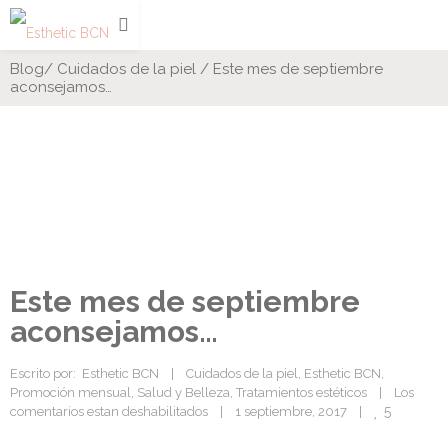
Blog
/
Cuidados de la piel
/
Este mes de septiembre
aconsejamos…
Este mes de septiembre
aconsejamos…
Escrito por:  
Esthetic BCN
|
Cuidados de la piel
, 
Esthetic BCN
, 
Promoción mensual
, 
Salud y Belleza
, 
Tratamientos estéticos
|
Los 
5
comentarios estan deshabilitados
|
1 septiembre, 2017    
|