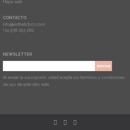
Mapa web
CONTACTO
info@estheticbcn.com
+34 938 293 282
NEWSLETTER
Al enviar la suscripción, usted acepta los
terminos y condiciones
de uso
de este sitio web.