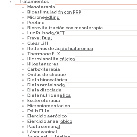
Tratamientos
Mesoterapia
Bioestimulación con PRP
Microneedling
Peeling
Biorevitalización con mesoterapia
Luz Pulsada/AFT
Fraxel Dual
Clear Lift
Rellenos de ácido hialurónico
Thermage FLX
Hidroxiapatita cálcica
Hilos tensores
Carboxiterapia
Ondas de choque
Dieta hipocalórica
Dieta proteinada
Dieta disociada
Dieta nutrigenética
Escleroterapia
Micropigmentación
Exilis Elite
Ejercicio aeróbico
Ejercicio anaeróbico
Pauta semanal
Láser vaginal