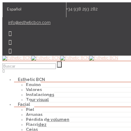
Español
+34 938 293 282
info@estheticbcn.com
Esthetic BCN
Equipo
Valores
Instalaciones
Tour visual
Facial
Piel
Arrugas
Pérdida de volumen
Flaccidez
Cejas