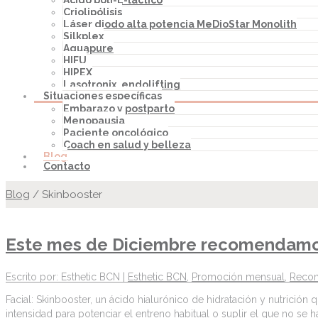
Ácido poli-L-láctico
Criolipólisis
Láser diodo alta potencia MeDioStar Monolith
Silkplex
Aquapure
HIFU
HIPEX
Lasotronix, endolifting
Situaciones específicas
Embarazo y postparto
Menopausia
Paciente oncológico
Coach en salud y belleza
Blog
Contacto
Blog
/
Skinbooster
Este mes de Diciembre recomendam
Escrito por: Esthetic BCN |
Esthetic BCN
,
Promoción mensual
,
Reco
Facial: Skinbooster, un ácido hialurónico de hidratación y nutrición
intensidad para potenciar el entreno habitual o suplir el que no s