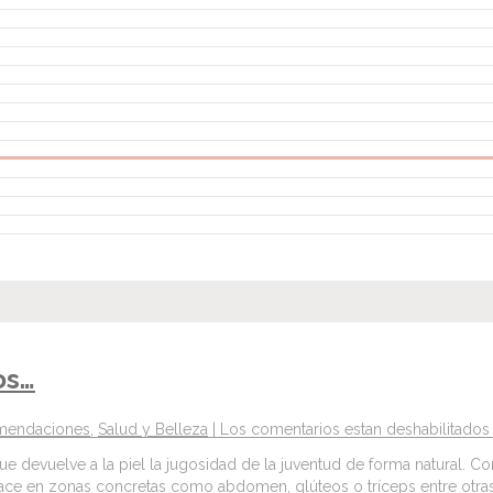
os…
mendaciones
,
Salud y Belleza
|
Los comentarios estan deshabilitados
 que devuelve a la piel la jugosidad de la juventud de forma natural.
e hace en zonas concretas como abdomen, glúteos o tríceps entre otras