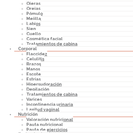
Ojeras
Orejas
Pómulo
Mejilla
Labios
Sien
Cuello
Cosmética facial
Tratamientos de cabina
Corporal
Flaccidez
Celulitis
Brazos
Manos
Escote
Estrías
Hipersudoración
Depilación
Tratamientos de cabina
Varices
Incontinencia urinaria
Laxitud vaginal
Nutrición
Valoración nutricional
Pauta nutricional
Pauta de ejercicios