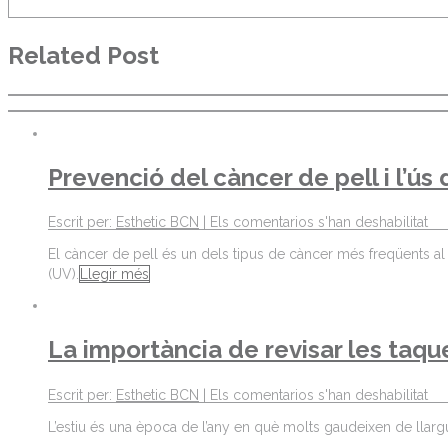
Related Post
Prevenció del càncer de pell i l’ús
Escrit per:
Esthetic BCN
|
Els comentarios s'han deshabilitat
El càncer de pell és un dels tipus de càncer més freqüents al 
(UV).
Llegir més
La importància de revisar les taque
Escrit per:
Esthetic BCN
|
Els comentarios s'han deshabilitat
L’estiu és una època de l’any en què molts gaudeixen de llargues h