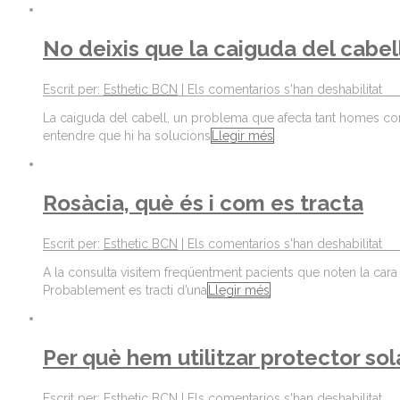
No deixis que la caiguda del cabel
Escrit per:
Esthetic BCN
|
Els comentarios s'han deshabilitat
La caiguda del cabell, un problema que afecta tant homes com d
entendre que hi ha solucions
Llegir més
Rosàcia, què és i com es tracta
Escrit per:
Esthetic BCN
|
Els comentarios s'han deshabilitat
A la consulta visitem freqüentment pacients que noten la cara v
Probablement es tracti d’una
Llegir més
Per què hem utilitzar protector sol
Escrit per:
Esthetic BCN
|
Els comentarios s'han deshabilitat