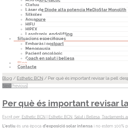
Àcid poli-L-làctic
Clatuu
Làser de Díode alta potencia MeDioStar Monolith
Silkplex
Aquapure
HIFU
HIPEX
Lasotronix, endolifting
Situacions específiques
Embaràs i postpart
Menopausia
Pacient oncològic
Coach en salut i bellesa
Blog
Contacte
Blog
/
Esthetic BCN
/
Per què és important revisar la pell desp
Next
Previous
Per què és important revisar la
Escrit per:
Esthetic BCN
|
Esthetic BCN
,
Salut i Bellesa
,
Tractaments a
L’estiu
és una època
d’exposició solar intensa
i no estem 100% pro