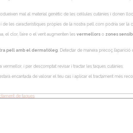
odueixen mal al material genètic de les cèl·lules cutànies i donen llo
 de les característiques pròpies de la nostra pell com podria ser la 
a, el clor, l’aire o el vent augmenten les
vermellors
o
zones sensib
tra pell amb el dermatòleg
. Detectar de manera precoç l’aparició 
a vermellor, i per descomptat revisar i tractar les taques cutànies.
 estarà encantada de valorar el teu cas i aplicar el tractament més re
actament de taques