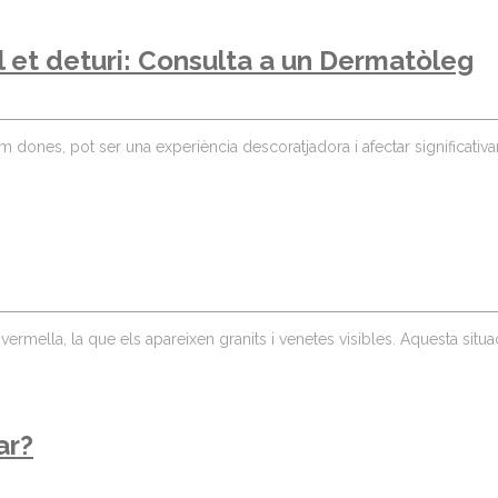
l et deturi: Consulta a un Dermatòleg
ones, pot ser una experiència descoratjadora i afectar significativam
ermella, la que els apareixen granits i venetes visibles. Aquesta situ
ar?