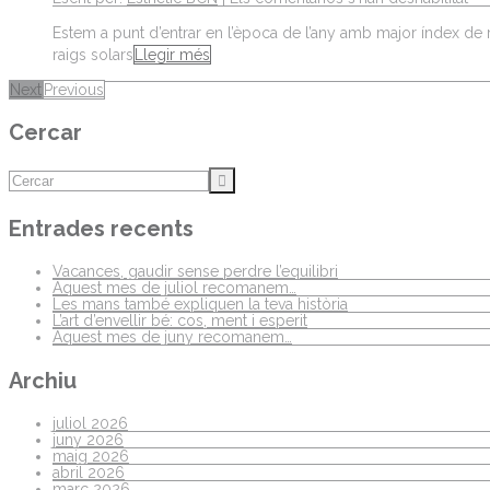
Estem a punt d’entrar en l’època de l’any amb major índex de ra
raigs solars
Llegir més
Next
Previous
Cercar
Entrades recents
Vacances, gaudir sense perdre l’equilibri
Aquest mes de juliol recomanem…
Les mans també expliquen la teva història
L’art d’envellir bé: cos, ment i esperit
Aquest mes de juny recomanem…
Archiu
juliol 2026
juny 2026
maig 2026
abril 2026
març 2026