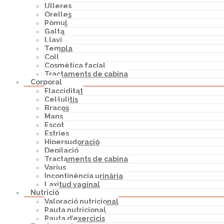
Ulleres
Orelles
Pòmul
Galta
Llavi
Templa
Coll
Cosmètica facial
Tractaments de cabina
Corporal
Flacciditat
Cel·lulitis
Braços
Mans
Escot
Estries
Hipersudoració
Depilació
Tractaments de cabina
Varius
Incontinència urinària
Laxitud vaginal
Nutrició
Valoració nutricional
Pauta nutricional
Pauta d’exercicis