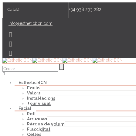
Català
+34 938 293 282
info@estheticbcn.com
Esthetic BCN
Equip
Valors
Instal·lacions
Tour visual
Facial
Pell
Arrugues
Pèrdua de volum
Flacciditat
Celles