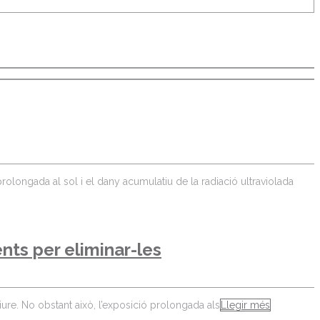
olongada al sol i el dany acumulatiu de la radiació ultraviolada
ents per eliminar-les
 lliure. No obstant això, l’exposició prolongada als
Llegir més