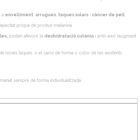
c a
envelliment
,
arrugues
,
taques solars
i
càncer de pell
.
capacitat pròpia de produir melanina.
les,
poden afavorir la
deshidratació cutània
i amb això l’augment
de noves taques, o el canvi de forma o color de les existents
comanat sempre de forma individualitzada.