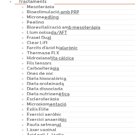
Tractaments
Mesoteràpia
Bioestimulació amb PRP
Microneedling
Peeling
Biorevitalizació amb mesoteràpia
Llum polsada/AFT
Fraxel Dual
Clear Lift
Farcits d’àcid hialurònic
Thermage FLX
Hidroxiapatita càlcica
Fils tensors
Carboxiteràpia
Ones de xoc
Dieta hipocalòrica
Dieta proteinada
Dieta dissociada
Dieta nutrigenètica
Escleroteràpia
Micropigmentació
Exilis Elite
Exercici aeròbic
Exercici anaeròbic
Pauta setmanal
Làser vaginal