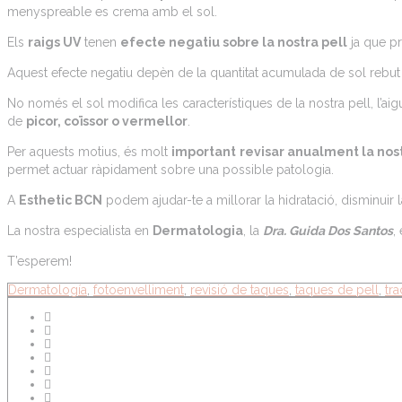
menyspreable es crema amb el sol.
Els
raigs UV
tenen
efecte negatiu sobre la nostra pell
ja que pr
Aquest efecte negatiu depèn de la quantitat acumulada de sol rebut i
No només el sol modifica les característiques de la nostra pell, l’aigu
de
picor, coïssor o vermellor
.
Per aquests motius, és molt
important
revisar anualment la nos
permet actuar ràpidament sobre una possible patologia.
A
Esthetic BCN
podem ajudar-te a millorar la hidratació, disminuir l
La nostra especialista en
Dermatologia
, la
Dra. Guida Dos Santos
,
T’esperem!
Dermatología
,
fotoenvelliment
,
revisió de taques
,
taques de pell
,
tr