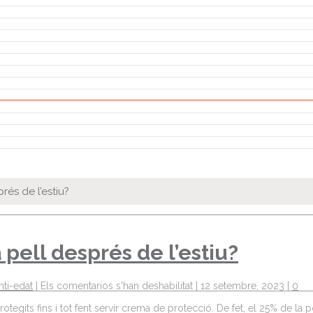
rés de l’estiu?
 pell després de l’estiu?
nti-edat
|
Els comentarios s'han deshabilitat
|
12 setembre, 2023
|
0
tegits fins i tot fent servir crema de protecció. De fet, el 25% de la 