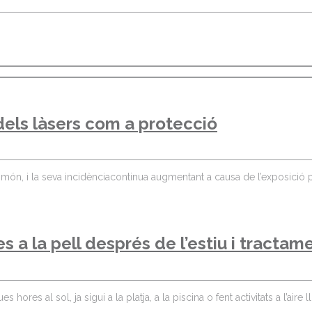
 dels làsers com a protecció
món, i la seva incidènciacontinua augmentant a causa de l’exposició pr
s a la pell després de l’estiu i tractam
ores al sol, ja sigui a la platja, a la piscina o fent activitats a l’aire