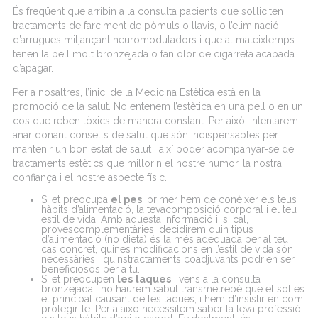
És
freqüent
que
arribin
a la consulta
pacients
que
sol·liciten
tractaments
de
farciment
de
pòmuls
o
llavis
, o
l’eliminació
d’arrugues
mitjançant
neuromoduladors
i que al
mateix
temps
tenen
la
pell
molt
bronzejada
o fan olor de
cigarreta
acabada
d’apagar
.
Per a
nosaltres
,
l’inici
de la Medicina
Estètica
està
en la
promoció
de la
salut
. No
entenem
l’estètica
en una
pell
o en un
cos que
reben
tòxics
de manera
constant
. Per
això
,
intentarem
anar
donant
consells
de
salut
que
són
indispensables per
mantenir
un bon
estat
de
salut
i
així
poder
acompanyar
-se de
tractaments
estètics
que
millorin
el
nostre
humor, la
nostra
confiança
i el
nostre
aspecte
físic
.
Si et preocupa
el
pes
, primer
hem
de
conèixer
els
teus
hàbits
d’alimentació
, la
teva
composició
corporal i el
teu
estil de vida.
Amb
aquesta
informació
i, si cal,
proves
complementàries
,
decidirem
quin
tipus
d’alimentació
(no dieta)
és
la
més
adequada
per
al
teu
cas
concret
,
quines
modificacions
en
l’estil
de vida
són
necessàries
i
quins
tractaments
coadjuvants
podrien
ser
beneficiosos per a tu.
Si et preocupen
les taques
i
vens
a la consulta
bronzejada
… no
haurem
sabut
transmetre
bé
que el sol
és
el principal
causant
de les taques, i
hem
d’insistir
en
com
protegir
-te. Per a
això
necessitem
saber la
teva
professió
,