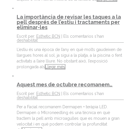
La importància de revisar les taques a la
pell després de l’estiu i tractaments per
eliminar-les
Escrit per:
Esthetic BCN
|
Els comentarios s'han
deshabilitat
L’estiu és una època de l’any en què molts gaudeixen de
llargues hores al sol, ja sigui a la platja, a la piscina o fent
activitats a l’aire lliure. No obstant això, l’exposició
prolongada als
Llegir més
Aquest mes de octubre recomanem…
Escrit per:
Esthetic BCN
|
Els comentarios s'han
deshabilitat
Per a Facial recomanem Dermapen + teràpia LED.
Dermapen o MIcroneedling és una tècnica en què
tractem la pell amb microagulles que es mouen a gran
velocitat i en què podem controlar la profunditat