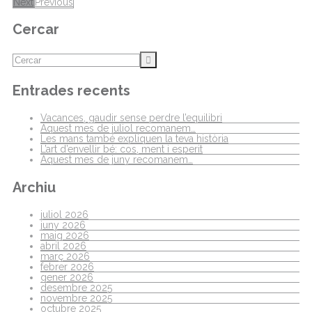
Next
Previous
Cercar
Entrades recents
Vacances, gaudir sense perdre l’equilibri
Aquest mes de juliol recomanem…
Les mans també expliquen la teva història
L’art d’envellir bé: cos, ment i esperit
Aquest mes de juny recomanem…
Archiu
juliol 2026
juny 2026
maig 2026
abril 2026
març 2026
febrer 2026
gener 2026
desembre 2025
novembre 2025
octubre 2025