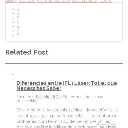
dietes
,
manchas
,
promoure la salut
,
Salut i bellesa
,
taques
Related Post
Diferències entre IPL i Làser: Tot el que
Necessites Saber
Escrit per:
Esthetic BCN
|
Els comentarios s'han
deshabilitat
En el món dels tractaments estètics i dermatològics, la
tecnologia juga un paperfonamental a l’hora d’abordar
problemes com l’eliminació del pèl no desitjat, les
taques o fins i tot la millora de la textura de
Llegir més