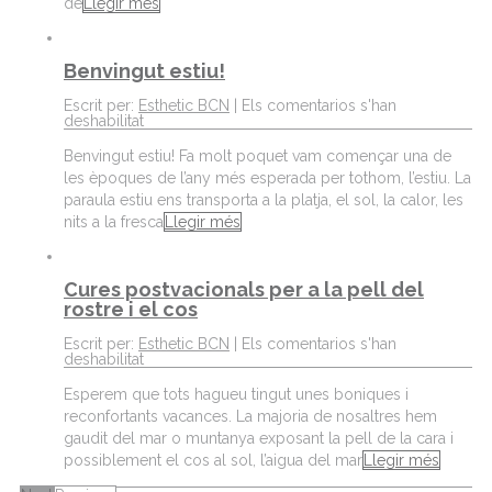
de
Llegir més
Benvingut estiu!
Escrit per:
Esthetic BCN
|
Els comentarios s'han
deshabilitat
Benvingut estiu! Fa molt poquet vam començar una de
les èpoques de l’any més esperada per tothom, l’estiu. La
paraula estiu ens transporta a la platja, el sol, la calor, les
nits a la fresca
Llegir més
Cures postvacionals per a la pell del
rostre i el cos
Escrit per:
Esthetic BCN
|
Els comentarios s'han
deshabilitat
Esperem que tots hagueu tingut unes boniques i
reconfortants vacances. La majoria de nosaltres hem
gaudit del mar o muntanya exposant la pell de la cara i
possiblement el cos al sol, l’aigua del mar
Llegir més