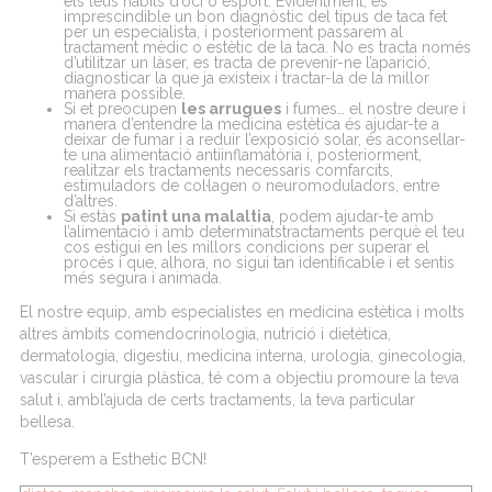
els
teus
hàbits
d’oci
o
esport
.
Evidentment
,
és
imprescindible un bon
diagnòstic
del
tipus
de taca
fet
per un especialista, i
posteriorment
passarem
al
tractament
mèdic
o
estètic
de la taca. No es tracta
només
d’utilitzar
un
làser
, es tracta de prevenir-
ne
l’aparició
,
diagnosticar la que ja
existeix
i tractar-la de la
millor
manera
possible
.
Si et preocupen
les arrugues
i fumes… el
nostre
deure
i
manera
d’entendre
la medicina
estètica
és
ajudar
-te a
deixar
de fumar i a
reduir
l’exposició
solar,
és
aconsellar
-
te una
alimentació
antiinflamatòria
i,
posteriorment
,
realitzar
els
tractaments
necessaris
com
farcits
,
estimuladors
de
col·lagen
o
neuromoduladors
, entre
d’altres
.
Si
estàs
patint
una
malaltia
,
podem
ajudar
-te
amb
l’alimentació
i
amb
determinats
tractaments
perquè
el
teu
cos
estigui
en les
millors
condicions
per superar el
procés
i que,
alhora
, no
sigui
tan identificable i et
sentis
més
segura i animada.
El
nostre
equip
,
amb
especialistes
en medicina
estètica
i
molts
altres
àmbits
com
endocrinologia
,
nutrició
i
dietètica
,
dermatologia
,
digestiu
, medicina interna,
urologia
,
ginecologia
,
vascular i
cirurgia
plàstica
, té
com
a
objectiu
promoure
la
teva
salut
i,
amb
l’ajuda
de
certs
tractaments
, la
teva
particular
bellesa
.
T’esperem
a
Esthetic
BCN!