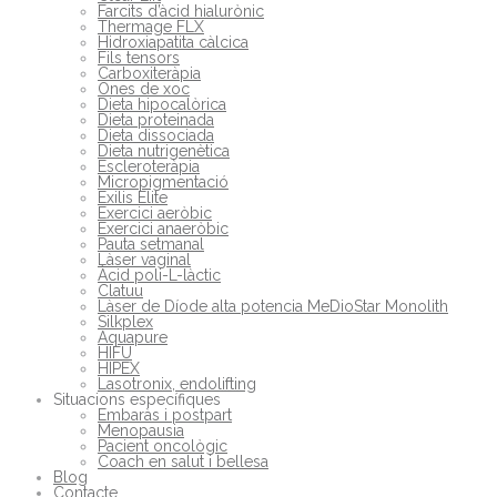
Farcits d’àcid hialurònic
Thermage FLX
Hidroxiapatita càlcica
Fils tensors
Carboxiteràpia
Ones de xoc
Dieta hipocalòrica
Dieta proteinada
Dieta dissociada
Dieta nutrigenètica
Escleroteràpia
Micropigmentació
Exilis Elite
Exercici aeròbic
Exercici anaeròbic
Pauta setmanal
Làser vaginal
Àcid poli-L-làctic
Clatuu
Làser de Díode alta potencia MeDioStar Monolith
Silkplex
Aquapure
HIFU
HIPEX
Lasotronix, endolifting
Situacions específiques
Embaràs i postpart
Menopausia
Pacient oncològic
Coach en salut i bellesa
Blog
Contacte