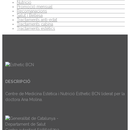
Nutrició
Promoció mensual
Recomanacions
Salut i Bellesa
Tractaments anti-edat
Tractaments cabina
Tractaments estètics
DESCRIPCIÓ
Centre de Medicina Estètica i Nutrició Esthetic BCN liderat per la
doctora Ana Molina.
Centre autoritzat E08606793