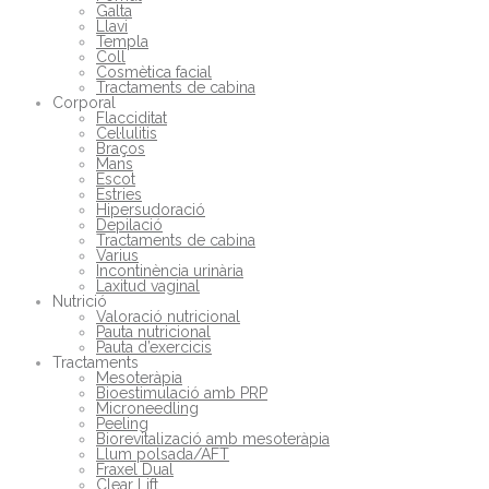
Galta
Llavi
Templa
Coll
Cosmètica facial
Tractaments de cabina
Corporal
Flacciditat
Cel·lulitis
Braços
Mans
Escot
Estries
Hipersudoració
Depilació
Tractaments de cabina
Varius
Incontinència urinària
Laxitud vaginal
Nutrició
Valoració nutricional
Pauta nutricional
Pauta d’exercicis
Tractaments
Mesoteràpia
Bioestimulació amb PRP
Microneedling
Peeling
Biorevitalizació amb mesoteràpia
Llum polsada/AFT
Fraxel Dual
Clear Lift