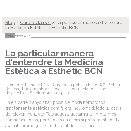
Blog
/
Cura de la pell
/
La particular manera d’entendre
la Medicina Estètica a Esthetic BCN
Next
Previous
La particular manera
d’entendre la Medicina
Estètica a Esthetic BCN
Escrit per:
Esthetic BCN
|
Cura de la pell
,
Esthetic BCN
,
Salut i
Bellesa
,
Tractaments anti-edat
|
Els comentarios s'han
deshabilitat
|
8 setembre, 2025
|
0
En
els
darrers
anys
s’han
posat
de moda
nombrosos
tractaments
estètics
com
farcits
,
neuromoduladors
,
làsers
de
rejoveniment
, etc.
Tots
aquests
tractaments
i
molts
més
són
meravellosos
,
però
no
els
entenem
si
prèviament
no
s’ha
avaluat
i
promogut
l’estat
de
salut
de la persona.