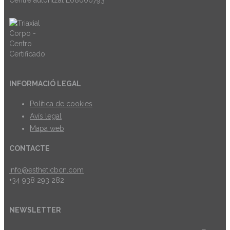
INFORMACIÓ LEGAL
Política de cookies
Avís legal
Mapa web
CONTACTE
info@estheticbcn.com
+34 938 293 282
NEWSLETTER