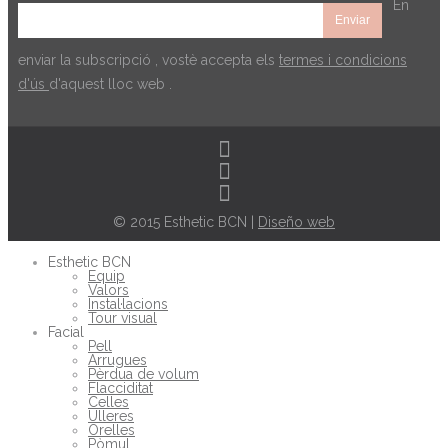
En
enviar la subscripció , vostè accepta els
termes i condicions
d'ús
d'aquest lloc web .
© 2015 Esthetic BCN |
Diseño web
Esthetic BCN
Equip
Valors
Instal·lacions
Tour visual
Facial
Pell
Arrugues
Pèrdua de volum
Flacciditat
Celles
Ulleres
Orelles
Pòmul