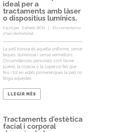
ideal per a
tractaments amb làser
o dispositius lumínics.
Escrit per:  
Esthetic BCN
    |    
Els comentarios 
s'han deshabilitat
La pell bonica és aquella uniforme, sense
taques, lluminosa i sense vermellors.
Circumstàncies personals com l’acne
juvenil, la rosàcia o la cuperosi fan que
fins i tot en edats primerenques la pell no
tingui aquestes
LLEGIR MÉS
Tractaments d’estètica
facial i corporal