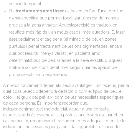
irritació temporal.
Els
tractaments amb làser
es basen en l’ús d’una longitud
d’onaespecífica que permet focalitzar l’energia de manera
precisa a la zona a tractar. Aquestaprecisió es tradueix en
resultats més ràpids i, en molts casos, més duradors. El làser
ésespecialment eficaç per a l’eliminació de pèl en zones
puntuals i per al tractament de lesions pigmentades, encara
que pot resultar menys versàtil en pacients amb
determinatstipus de pell. Gràcies a la seva exactitud, aquest
mètode sol ser considerat més segur quan és aplicat per
professionals amb experiència.
Ambdós tractaments tenen els seus avantatges i limitacions, per la
qual cosa l’elecciódependrà de factors com el tipus de pell, el
color i el gruix del pèl, així com de les necessitats específiques
de cada persona. És important recordar que,
independentmentdel mètode triat, acudir a una consulta
especialitzada és essencial. Un professionalpodrà avaluar el teu
cas particular, recomanar el tractament més adequat i oferir-te les
indicacions necessàries per garantir la seguretat i l’eficàcia del