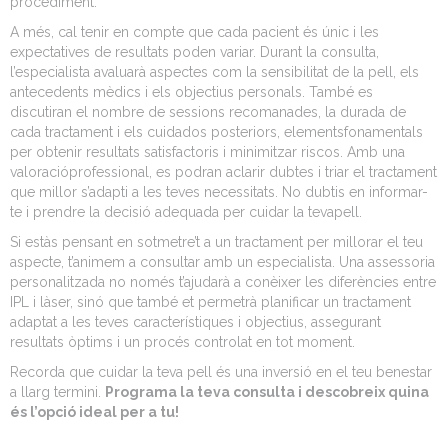
procediment.
A més, cal tenir en compte que cada pacient és únic i les
expectatives de resultats poden variar. Durant la consulta,
l’especialista avaluarà aspectes com la sensibilitat de la pell, els
antecedents mèdics i els objectius personals. També es
discutiran el nombre de sessions recomanades, la durada de
cada tractament i els cuidados posteriors, elementsfonamentals
per obtenir resultats satisfactoris i minimitzar riscos. Amb una
valoracióprofessional, es podran aclarir dubtes i triar el tractament
que millor s’adapti a les teves necessitats. No dubtis en informar-
te i prendre la decisió adequada per cuidar la tevapell.
Si estàs pensant en sotmetre’t a un tractament per millorar el teu
aspecte, t’animem a consultar amb un especialista. Una assessoria
personalitzada no només t’ajudarà a conèixer les diferències entre
IPL i làser, sinó que també et permetrà planificar un tractament
adaptat a les teves característiques i objectius, assegurant
resultats òptims i un procés controlat en tot moment.
Recorda que cuidar la teva pell és una inversió en el teu benestar
a llarg termini.
Programa la teva consulta i descobreix quina
és l’opció ideal per a tu!