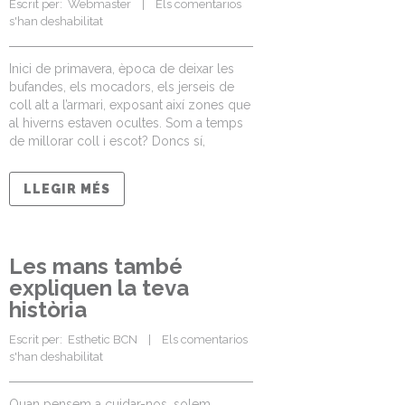
Escrit per:  
Webmaster
    |    
Els comentarios 
s'han deshabilitat
Inici de primavera, època de deixar les
bufandes, els mocadors, els jerseis de
coll alt a l’armari, exposant així zones que
al hiverns estaven ocultes. Som a temps
de millorar coll i escot? Doncs sí,
LLEGIR MÉS
Les mans també
expliquen la teva
història
Escrit per:  
Esthetic BCN
    |    
Els comentarios 
s'han deshabilitat
Quan pensem a cuidar-nos, solem