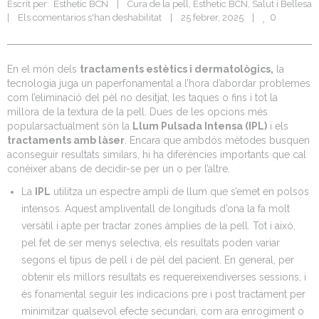
Escrit per:  
Esthetic BCN
|
Cura de la pell
, 
Esthetic BCN
, 
Salut i Bellesa
0
|
Els comentarios s'han deshabilitat
|
25 febrer, 2025    
|
En el món dels
tractaments estètics i dermatològics,
la
tecnologia juga un paperfonamental a l’hora d’abordar problemes
com l’eliminació del pèl no desitjat, les taques o fins i tot la
millora de la textura de la pell. Dues de les opcions més
popularsactualment són la
Llum Pulsada Intensa (IPL)
i els
tractaments amb làser
. Encara que ambdós mètodes busquen
aconseguir resultats similars, hi ha diferències importants que cal
conèixer abans de decidir-se per un o per l’altre.
La
IPL
utilitza un espectre ampli de llum que s’emet en polsos
intensos. Aquest ampliventall de longituds d’ona la fa molt
versàtil i apte per tractar zones àmplies de la pell. Tot i això,
pel fet de ser menys selectiva, els resultats poden variar
segons el tipus de pell i de pèl del pacient. En general, per
obtenir els millors resultats es requereixendiverses sessions, i
és fonamental seguir les indicacions pre i post tractament per
minimitzar qualsevol efecte secundari, com ara enrogiment o