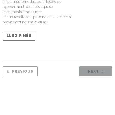
farcits, neuromoduladors, làsers de
rejoveniment, etc. Tots aquests
tractaments i molts més
sónmeravellosos, però no els entenem si
prèviament no s’ha avaluat i
LLEGIR MÉS
PREVIOUS
NEXT