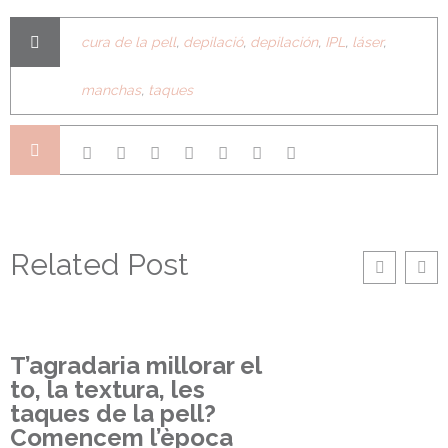
cura de la pell
,
depilació
,
depilación
,
IPL
,
láser
,
manchas
,
taques
Related Post
T’agradaria millorar el
to, la textura, les
taques de la pell?
Comencem l’època