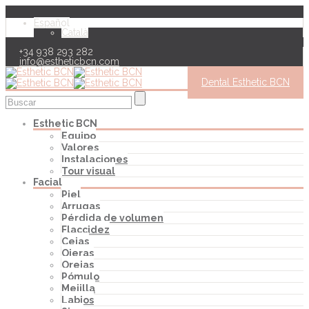
Español
Català
+34 938 293 282
info@estheticbcn.com
Dental Esthetic BCN
Esthetic BCN
Equipo
Valores
Instalaciones
Tour visual
Facial
Piel
Arrugas
Pérdida de volumen
Flaccidez
Cejas
Ojeras
Orejas
Pómulo
Mejilla
Labios