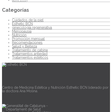
abril 2015
Categorías
Cuidados de la piel
Esthetic BCN
ginecología regenerativa
Menopausia
Nutrición
Promoción mensual
Recomendaciones
Salud y Belleza
Tratamiento de cabina
Tratamientos antiedad
Tratamientos estéticos
Descripción
Centro de Medicina Estética y Nutrición Esthetic BCN liderado por
la doctora Ana Molina.