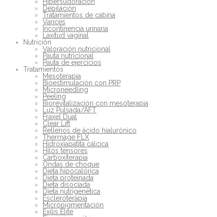
Hipersudoración
Depilación
Tratamientos de cabina
Varices
Incontinencia urinaria
Laxitud vaginal
Nutrición
Valoración nutricional
Pauta nutricional
Pauta de ejercicios
Tratamientos
Mesoterapia
Bioestimulación con PRP
Microneedling
Peeling
Biorevitalización con mesoterapia
Luz Pulsada/AFT
Fraxel Dual
Clear Lift
Rellenos de ácido hialurónico
Thermage FLX
Hidroxiapatita cálcica
Hilos tensores
Carboxiterapia
Ondas de choque
Dieta hipocalórica
Dieta proteinada
Dieta disociada
Dieta nutrigenética
Escleroterapia
Micropigmentación
Exilis Elite