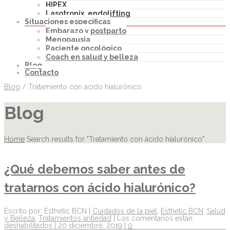
HIPEX
Lasotronix, endolifting
Situaciones específicas
Embarazo y postparto
Menopausia
Paciente oncológico
Coach en salud y belleza
Blog
Contacto
Blog
/
Tratamiento con ácido hialurónico
Blog
Home
Search results for "Tratamiento con ácido hialurónico"
¿Qué debemos saber antes de
tratarnos con ácido hialurónico?
Escrito por: Esthetic BCN |
Cuidados de la piel
,
Esthetic BCN
,
Salud
y Belleza
,
Tratamientos antiedad
|
Los comentarios estan
deshabilitados
| 20 diciembre, 2019 |
0