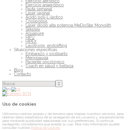
Ejercicio aeróbico
Ejercicio anaeróbico
Pauta semanal
Láser vaginal
Ácido poli-L-láctico
Criolipólisis
Láser diodo alta potencia MeDioStar Monolith
Silkplex
Aquapure
HIFU
HIPEX
Lasotronix, endolifting
Situaciones específicas
Embarazo y postparto
Menopausia
Paciente oncológico
Coach en salud y belleza
Blog
Contacto
Uso de cookies
Utilizamos cookies propias y de terceros para mejorar nuestros servicios, para
obtener datos estadísticos de la navegación de los usuarios y, ocasionalmente,
para mostrarle publicidad relacionada con sus preferencias. Si continúa
navegando, consideramos que acepta su uso. Para más información puede
consultar nuestra
Política de Cookies
.