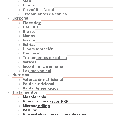
Sien
Cuello
Cosmética facial
Tratamientos de cabina
Corporal
Flaccidez
Celulitis
Brazos
Manos
Escote
Estrías
Hipersudoración
Depilación
Tratamientos de cabina
Varices
Incontinencia urinaria
Laxitud vaginal
Nutrición
Valoración nutricional
Pauta nutricional
Pauta de ejercicios
Tratamientos
Mesoterapia
Bioestimulación con PRP
Microneedling
Peeling
Biorevitalización con mesoterapia