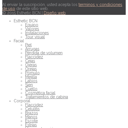
Al enviar la suscripción, usted acepta los
terminos y condiciones
de uso
de este sitio web.
© 2015 Esthetic BCN |
Diseño web
Esthetic BCN
Equipo
Valores
Instalaciones
Tour visual
Facial
Piel
Arrugas
Pérdida de volumen
Flaccidez
Cejas
Ojeras
Orejas
Pómulo
Mejilla
Labios
Sien
Cuello
Cosmética facial
Tratamientos de cabina
Corporal
Flaccidez
Celulitis
Brazos
Manos
Escote
Estrías