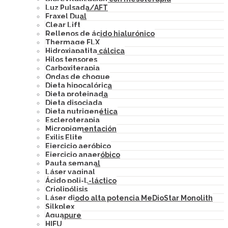
Luz Pulsada/AFT
Fraxel Dual
Clear Lift
Rellenos de ácido hialurónico
Thermage FLX
Hidroxiapatita cálcica
Hilos tensores
Carboxiterapia
Ondas de choque
Dieta hipocalórica
Dieta proteinada
Dieta disociada
Dieta nutrigenética
Escleroterapia
Micropigmentación
Exilis Elite
Ejercicio aeróbico
Ejercicio anaeróbico
Pauta semanal
Láser vaginal
Ácido poli-L-láctico
Criolipólisis
Láser diodo alta potencia MeDioStar Monolith
Silkplex
Aquapure
HIFU