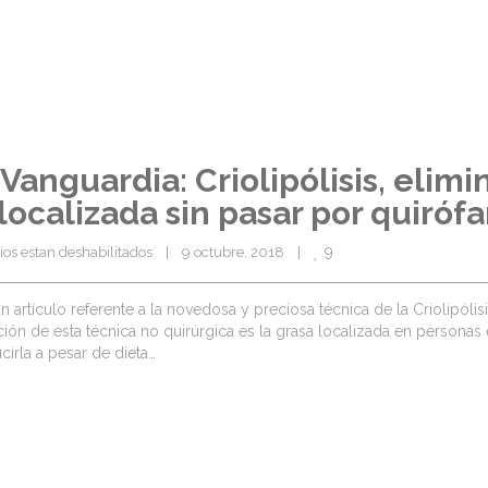
Vanguardia: Criolipólisis, elimi
localizada sin pasar por quirófa
9
os estan deshabilitados
    |    9 octubre, 2018    |    
rtículo referente a la novedosa y preciosa técnica de la Criolipólisi
ación de esta técnica no quirúrgica es la grasa localizada en personas
rla a pesar de dieta…