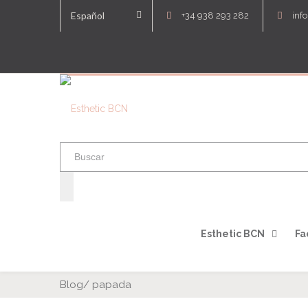
Español
+34 938 293 282
inf
Esthetic BCN
Fa
Blog
/
papada