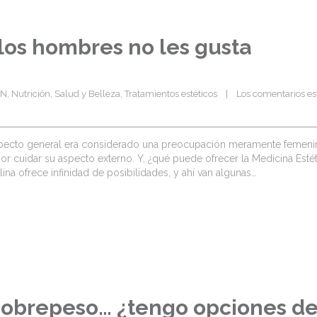
 los hombres no les gusta
CN
, 
Nutrición
, 
Salud y Belleza
, 
Tratamientos estéticos
    |    
Los comentarios est
 aspecto general era considerado una preocupación meramente femeni
 cuidar su aspecto externo. Y, ¿qué puede ofrecer la Medicina Estét
na ofrece infinidad de posibilidades, y ahí van algunas…
sobrepeso… ¿tengo opciones d