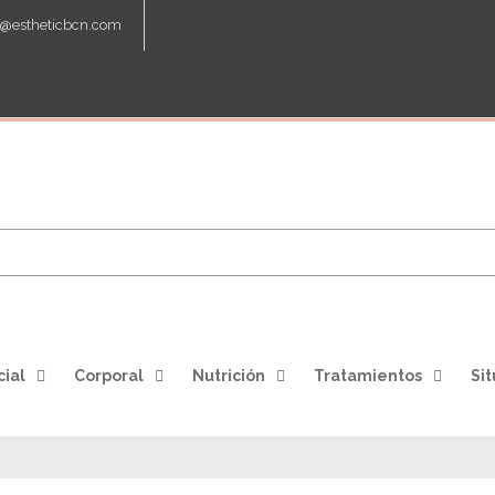
o@estheticbcn.com
cial
Corporal
Nutrición
Tratamientos
Sit