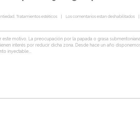
antiedad
, 
Tratamientos estéticos
    |    
Los comentarios estan deshabilitados
    
r este motivo. La preocupación por la papada o grasa submentonian
 tienen interés por reducir dicha zona. Desde hace un año disponemo
nto inyectable,…