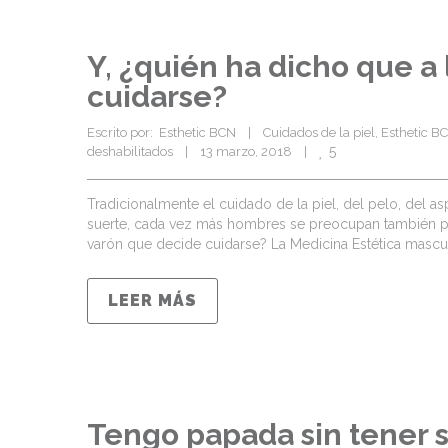
Y, ¿quién ha dicho que a
cuidarse?
Escrito por:  Esthetic BCN    |    
Cuidados de la piel
, 
Esthetic B
5
deshabilitados
    |    13 marzo, 2018    |    
Tradicionalmente el cuidado de la piel, del pelo, del
suerte, cada vez más hombres se preocupan también por
varón que decide cuidarse? La Medicina Estética masculi
LEER MÁS
Tengo papada sin tener 