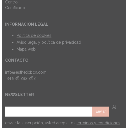
INFORMACIÓN LEGAL
Politica de cookies
Aviso legal y política de privacidad
Mapa web
CONTACTO
info@estheticbcn.com
+34 938 293 282
NEWSLETTER
Al
enviar la suscripción, usted acepta los
terminos y condiciones