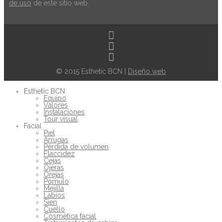
de uso
de este sitio web.
© 2015 Esthetic BCN |
Diseño web
Esthetic BCN
Equipo
Valores
Instalaciones
Tour visual
Facial
Piel
Arrugas
Pérdida de volumen
Flaccidez
Cejas
Ojeras
Orejas
Pómulo
Mejilla
Labios
Sien
Cuello
Cosmética facial