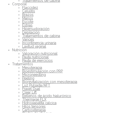
Tratamientos de cabina
Corporal
Flaccidez
Celulitis
Brazos
Manos
Escote
Estrías
Hipersudoración
Depilación
Tratamientos de cabina
Varices
Incontinencia urinaria
Laxitud vaginal
Nutrición
Valoración nutricional
Pauta nutricional
Pauta de ejercicios
Tratamientos
Mesoterapia
Bioestimulación con PRP
Microneedling
Peeling
Biorevitalización con mesoterapia
Luz Pulsada/AFT
Fraxel Dual
Clear Lift
Rellenos de ácido hialurónico
Thermage FLX
Hidroxiapatita cálcica
Hilos tensores
Carboxiterapia