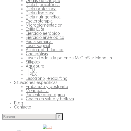
Ondas de choque
Dieta hipocalórica
Dieta proteinada
Dieta disociada
Dieta nutrigenética
Escleroterapia
Micropigmentación
Exilis Elite
Ejercicio aeróbico
Ejercicio anaeróbico
Pauta semanal
Láser vaginal
Ácido poli-L-láctico
Criolipólisis
Láser diodo alta potencia MeDioStar Monolith
Silkplex
Aquapure
HIFU
HIPEX
Lasotronix, endolifting
Situaciones específicas
Embarazo y postparto
Menopausia
Paciente oncológico
Coach en salud y belleza
Blog
Contacto