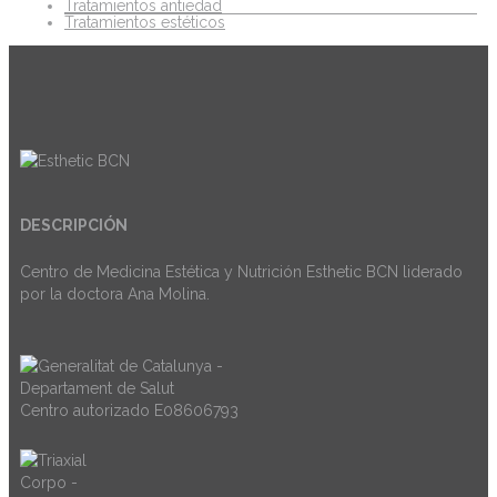
Tratamientos antiedad
Tratamientos estéticos
DESCRIPCIÓN
Centro de Medicina Estética y Nutrición Esthetic BCN liderado
por la doctora Ana Molina.
Centro autorizado E08606793