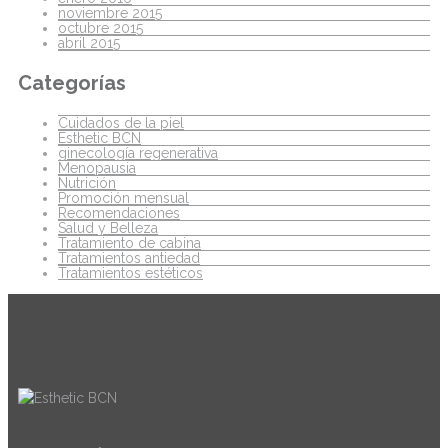
noviembre 2015
octubre 2015
abril 2015
Categorías
Cuidados de la piel
Esthetic BCN
ginecología regenerativa
Menopausia
Nutrición
Promoción mensual
Recomendaciones
Salud y Belleza
Tratamiento de cabina
Tratamientos antiedad
Tratamientos estéticos