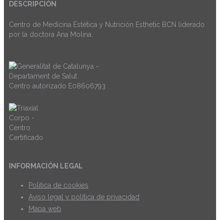
DESCRIPCIÓN
Centro de Medicina Estética y Nutrición Esthetic BCN liderado
por la doctora Ana Molina.
Centro autorizado E08606793
INFORMACIÓN LEGAL
Politica de cookies
Aviso legal y política de privacidad
Mapa web