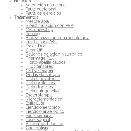
Nutrición
Valoración nutricional
Pauta nutricional
Pauta de ejercicios
Tratamientos
Mesoterapia
Bioestimulación con PRP
Microneedling
Peeling
Biorevitalización con mesoterapia
Luz Pulsada/AFT
Fraxel Dual
Clear Lift
Rellenos de ácido hialurónico
Thermage FLX
Hidroxiapatita cálcica
Hilos tensores
Carboxiterapia
Ondas de choque
Dieta hipocalórica
Dieta proteinada
Dieta disociada
Dieta nutrigenética
Escleroterapia
Micropigmentación
Exilis Elite
Ejercicio aeróbico
Ejercicio anaeróbico
Pauta semanal
Láser vaginal
Ácido poli-L-láctico
Criolipólisis