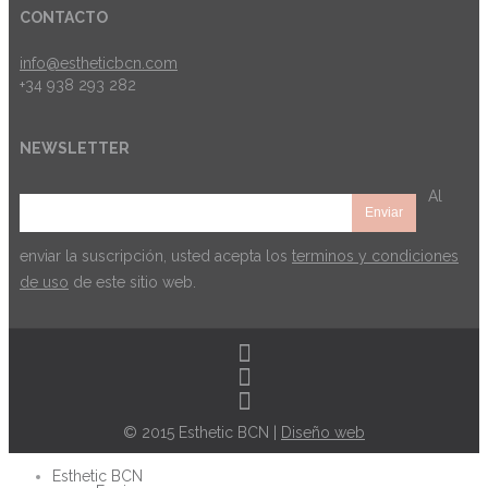
CONTACTO
info@estheticbcn.com
+34 938 293 282
NEWSLETTER
Al
enviar la suscripción, usted acepta los
terminos y condiciones
de uso
de este sitio web.
© 2015 Esthetic BCN |
Diseño web
Esthetic BCN