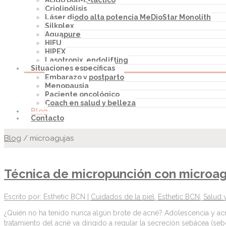
Ácido poli-L-láctico
Criolipólisis
Láser diodo alta potencia MeDioStar Monolith
Silkplex
Aquapure
HIFU
HIPEX
Lasotronix, endolifting
Situaciones específicas
Embarazo y postparto
Menopausia
Paciente oncológico
Coach en salud y belleza
Blog
Contacto
Blog
/
microagujas
Técnica de micropunción con microagu
Escrito por: Esthetic BCN |
Cuidados de la piel
,
Esthetic BCN
,
Salud 
¿Quién no ha tenido nunca algún brote de acné? Adolescencia y acné
tratamiento del acné va dirigido a regular la secreción sebácea (sebo