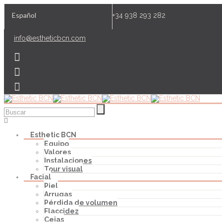
Español
+34 938 293 282
info@estheticbcn.com
Esthetic BCN
Equipo
Valores
Instalaciones
Tour visual
Facial
Piel
Arrugas
Pérdida de volumen
Flaccidez
Cejas