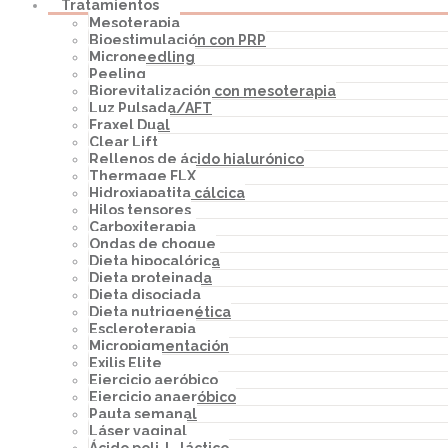
Tratamientos
Mesoterapia
Bioestimulación con PRP
Microneedling
Peeling
Biorevitalización con mesoterapia
Luz Pulsada/AFT
Fraxel Dual
Clear Lift
Rellenos de ácido hialurónico
Thermage FLX
Hidroxiapatita cálcica
Hilos tensores
Carboxiterapia
Ondas de choque
Dieta hipocalórica
Dieta proteinada
Dieta disociada
Dieta nutrigenética
Escleroterapia
Micropigmentación
Exilis Elite
Ejercicio aeróbico
Ejercicio anaeróbico
Pauta semanal
Láser vaginal