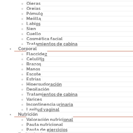
Ojeras
Orejas
Pómulo
Mejilla
Labios
Sien
Cuello
Cosmética facial
Tratamientos de cabina
Corporal
Flaccidez
Celulitis
Brazos
Manos
Escote
Estrías
Hipersudoración
Depilación
Tratamientos de cabina
Varices
Incontinencia urinaria
Laxitud vaginal
Nutrición
Valoración nutricional
Pauta nutricional
Pauta de ejercicios