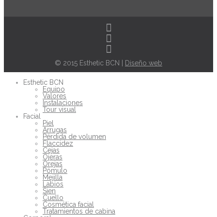
© 2015 Esthetic BCN |
Diseño web
Esthetic BCN
Equipo
Valores
Instalaciones
Tour visual
Facial
Piel
Arrugas
Pérdida de volumen
Flaccidez
Cejas
Ojeras
Orejas
Pómulo
Mejilla
Labios
Sien
Cuello
Cosmética facial
Tratamientos de cabina