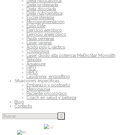
Dieta hipocalórica
Dieta proteinada
Dieta disociada
Dieta nutrigenética
Escleroterapia
Micropigmentación
Exilis Elite
Ejercicio aeróbico
Ejercicio anaeróbico
Pauta semanal
Láser vaginal
Ácido poli-L-láctico
Criolipólisis
Láser diodo alta potencia MeDioStar Monolith
Silkplex
Aquapure
HIFU
HIPEX
Lasotronix, endolifting
Situaciones específicas
Embarazo y postparto
Menopausia
Paciente oncológico
Coach en salud y belleza
Blog
Contacto