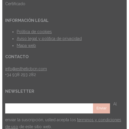
INFORMACIÓN LEGAL
Politica de cookies
Aviso legal y política de privacidad
Mapa web
CONTACTO
info@estheticbcn.com
+34 938 293 282
NEWSLETTER
Al
enviar la suscripción, usted acepta los
terminos y condiciones
de uso
de este sitio web.