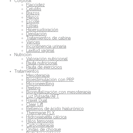
Corporal
Flaccidez
Celulitis
Brazos
Manos
Escote
Estrías
Hipersudoración
Depilación
Tratamientos de cabina
Varices
Incontinencia urinaria
Laxitud vaginal
Nutrición
Valoración nutricional
Pauta nutricional
Pauta de ejercicios
Tratamientos
Mesoterapia
Bioestimulación con PRP
Microneedling
Peeling
Biorevitalización con mesoterapia
Luz Pulsada/AFT
Fraxel Dual
Clear Lift
Rellenos de ácido hialurónico
Thermage FLX
Hidroxiapatita cálcica
Hilos tensores
Carboxiterapia
Ondas de choque