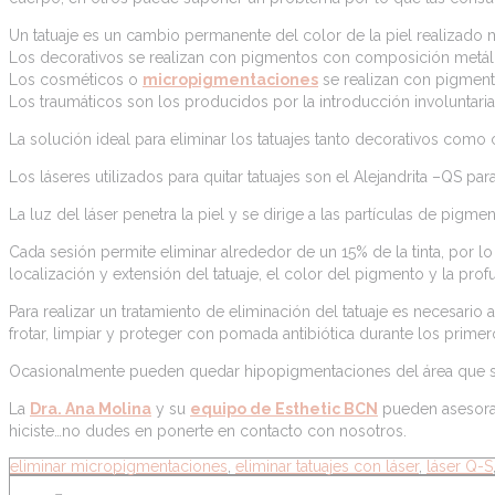
Un tatuaje es un cambio permanente del color de la piel realizado
Los decorativos se realizan con pigmentos con composición metál
Los cosméticos o
micropigmentaciones
se realizan con pigmento
Los traumáticos son los producidos por la introducción involuntaria
La solución ideal para eliminar los tatuajes tanto decorativos como c
Los láseres utilizados para quitar tatuajes son el Alejandrita –QS pa
La luz del láser penetra la piel y se dirige a las partículas de pigm
Cada sesión permite eliminar alrededor de un 15% de la tinta, por lo
localización y extensión del tatuaje, el color del pigmento y la pro
Para realizar un tratamiento de eliminación del tatuaje es necesari
frotar, limpiar y proteger con pomada antibiótica durante los prim
Ocasionalmente pueden quedar hipopigmentaciones del área que su
La
Dra. Ana Molina
y su
equipo de Esthetic BCN
pueden asesorart
hiciste…no dudes en ponerte en contacto con nosotros.
eliminar micropigmentaciones
,
eliminar tatuajes con láser
,
láser Q-S