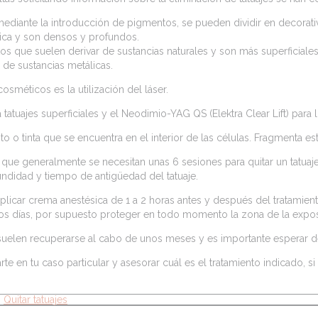
 mediante la introducción de pigmentos, se pueden dividir en decorat
ica y son densos y profundos.
s que suelen derivar de sustancias naturales y son más superficiales
 de sustancias metálicas.
osméticos es la utilización del láser.
ra tatuajes superficiales y el Neodimio-YAG QS (Elektra Clear Lift) par
ento o tinta que se encuentra en el interior de las células. Fragmenta 
 que generalmente se necesitan unas 6 sesiones para quitar un tatuaje,
fundidad y tiempo de antigüedad del tatuaje.
o aplicar crema anestésica de 1 a 2 horas antes y después del tratami
eros días, por supuesto proteger en todo momento la zona de la expos
elen recuperarse al cabo de unos meses y es importante esperar de
e en tu caso particular y asesorar cuál es el tratamiento indicado, s
,
Quitar tatuajes