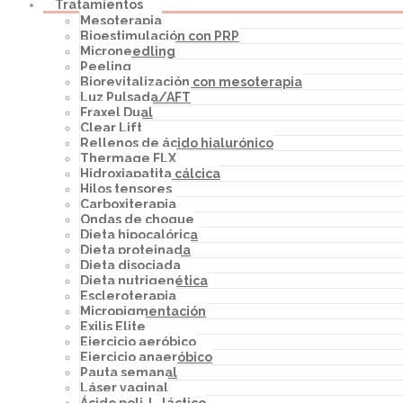
Tratamientos
Mesoterapia
Bioestimulación con PRP
Microneedling
Peeling
Biorevitalización con mesoterapia
Luz Pulsada/AFT
Fraxel Dual
Clear Lift
Rellenos de ácido hialurónico
Thermage FLX
Hidroxiapatita cálcica
Hilos tensores
Carboxiterapia
Ondas de choque
Dieta hipocalórica
Dieta proteinada
Dieta disociada
Dieta nutrigenética
Escleroterapia
Micropigmentación
Exilis Elite
Ejercicio aeróbico
Ejercicio anaeróbico
Pauta semanal
Láser vaginal