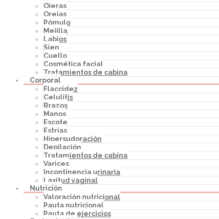
Ojeras
Orejas
Pómulo
Mejilla
Labios
Sien
Cuello
Cosmética facial
Tratamientos de cabina
Corporal
Flaccidez
Celulitis
Brazos
Manos
Escote
Estrías
Hipersudoración
Depilación
Tratamientos de cabina
Varices
Incontinencia urinaria
Laxitud vaginal
Nutrición
Valoración nutricional
Pauta nutricional
Pauta de ejercicios