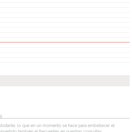
5
o obstante, lo que en un momento se hace para embellecer el
nvertido también el frecuentes en nuestras consultas.