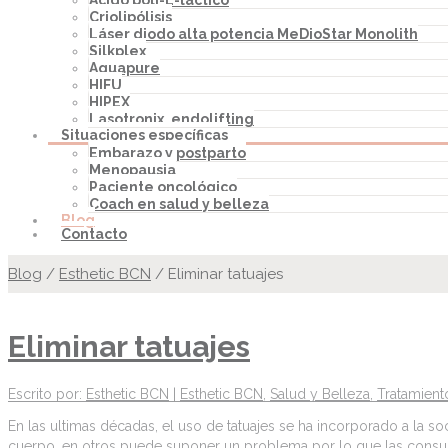
Ácido poli-L-láctico
Criolipólisis
Láser diodo alta potencia MeDioStar Monolith
Silkplex
Aquapure
HIFU
HIPEX
Lasotronix, endolifting
Situaciones específicas
Embarazo y postparto
Menopausia
Paciente oncológico
Coach en salud y belleza
Blog
Contacto
Blog
/
Esthetic BCN
/
Eliminar tatuajes
Eliminar tatuajes
Escrito por:
Esthetic BCN
|
Esthetic BCN
,
Salud y Belleza
,
Tratamient
En las ultimas décadas, el uso de tatuajes se ha incorporado a la 
cuerpo, en otros puede suponer un problema por lo que las consulta