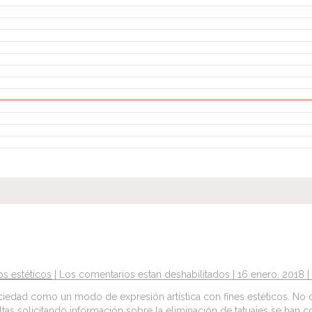
os estéticos
|
Los comentarios estan deshabilitados
|
16 enero, 2018
|
sociedad como un modo de expresión artística con fines estéticos. N
s solicitando información sobre la eliminación de tatuajes se han co