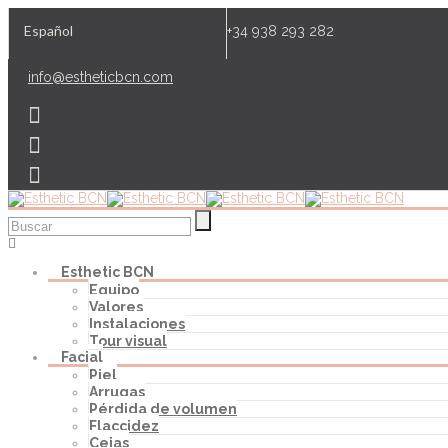
Español
+34 938 293 282
info@estheticbcn.com
Esthetic BCN
Equipo
Valores
Instalaciones
Tour visual
Facial
Piel
Arrugas
Pérdida de volumen
Flaccidez
Cejas