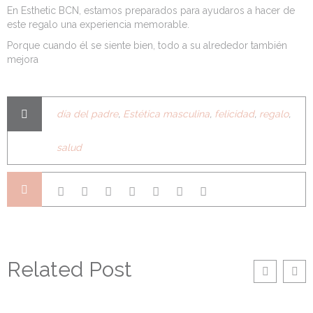
En
Esthetic
BCN
, estamos preparados para ayudaros a hacer de
este regalo una experiencia memorable.
Porque cuando él se siente bien, todo a su alrededor también
mejora
día del padre
,
Estética masculina
,
felicidad
,
regalo
,
salud
Related Post