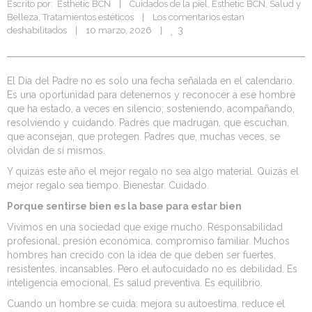
Escrito por:  
Esthetic BCN
|
Cuidados de la piel
, 
Esthetic BCN
, 
Salud y 
Belleza
, 
Tratamientos estéticos
|
Los comentarios estan 
3
deshabilitados
|
10 marzo, 2026    
|
El Día del Padre no es solo una fecha señalada en el calendario.
Es una oportunidad para detenernos y reconocer a ese hombre
que ha estado, a veces en silencio; sosteniendo, acompañando,
resolviendo y cuidando. Padres que madrugan, que escuchan,
que aconsejan, que protegen. Padres que, muchas veces, se
olvidan de sí mismos.
Y quizás este año el mejor regalo no sea algo material. Quizás el
mejor regalo sea tiempo. Bienestar. Cuidado.
Porque sentirse bien es la base para estar bien
Vivimos en una sociedad que exige mucho. Responsabilidad
profesional, presión económica, compromiso familiar. Muchos
hombres han crecido con la idea de que deben ser fuertes,
resistentes, incansables. Pero el autocuidado no es debilidad. Es
inteligencia emocional. Es salud preventiva. Es equilibrio.
Cuando un hombre se cuida: mejora su autoestima. reduce el