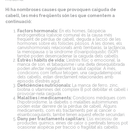
Hi ha
nombroses
causes que provoquen
caiguda
de
cabell
, les
més
freqüents
són
les que
comentem
a
continuació
:
Factors
hormonals
:
En
els
homes
,
l’alopècia
androgenètica
(
calvície
comuna)
és
la causa
més
freqüent
de
pèrdua
de
cabell
,
deguda
a
l’acció
de les
hormones sobre
els
fol·licles
pilosos. A les dones,
els
canvis
hormonals
relacionats
amb
l’embaràs
, la
lactància
,
la
menopausa
o
la síndrome
d’ovari
poliquístic
(SOP)
també poden desencadenar la
caiguda
dels
cabells
.
Estrès
i
hàbits
de vida:
L’estrès
físic
o emocional, la
manca de son, el
tabaquisme
i una dieta desequilibrada
poden afectar
negativament
la
salut
capil·lar
. A
més
,
condicions
com
l’efluvi
telogen
, una
caiguda
temporal
dels
cabells
,
estan
directament
relacionades
amb
episodis
d’estrès
agut
.
Deficiències
nutricionals
:
La manca de ferro, zinc,
biotina o
vitamines
del
complex
B
pot
debilitar el
cabell
i
provocar-
ne
la
caiguda
.
Malalties
i
medicaments
:
Condicions
mèdiques
com
l’hipotiroïdisme
, la diabetis o
malalties
autoimmunes
poden estar
darrere
de la
pèrdua
de
cabell
.
Alguns
medicaments
,
com
els
tractaments
per
al
càncer
o
els
anticoagulants
, també
tenen
aquest
efecte
secundari
.
Dany per
tractaments
capil·lars
:
L’ús
excessiu
de
productes
químics
,
eines
de calor o
pentinats
tensos
pot
ocasionar
alopècia
per
tracció
o
fragilitat
als
cabells
.