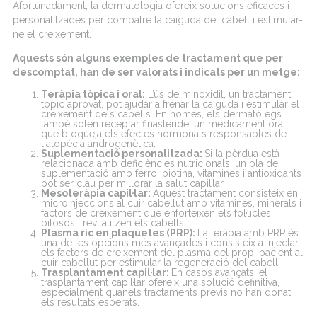
Afortunadament
, la
dermatologia
ofereix
solucions
eficaces i
personalitzades
per
combatre
la
caiguda
del
cabell
i estimular-
ne
el
creixement
.
Aquests
són
alguns
exemples
de
tractament
que per
descomptat
, han de ser
valorats
i
indicats
per un
metge:
Teràpia
tòpica
i oral:
L’ús
de minoxidil, un
tractament
tòpic
aprovat
,
pot
ajudar
a frenar la
caiguda
i estimular el
creixement
dels
cabells
. En
homes
,
els
dermatòlegs
també solen receptar
finasteride
, un
medicament
oral
que
bloqueja
els
efectes
hormonals
responsables
de
l
‘alopècia
androgenètica
.
Suplementació
personalitzada
:
Si la
pèrdua
està
relacionada
amb
deficiències
nutricionals
, un
pla
de
suplementació
amb
ferro, biotina,
vitamines
i
antioxidants
pot
ser
clau
per
millorar
la
salut
capil·lar
.
Mesoteràpia
capil·lar
:
Aquest
tractament
consisteix
en
microinjeccions
al cuir
cabellut
amb
vitamines
,
minerals
i
factors
de
creixement
que
enforteixen
els
fol·licles
pilosos i
revitalitzen
els
cabells
.
Plasma
ric
en
plaquetes
(PRP):
La
teràpia
amb
PRP
és
una de les
opcions
més
avançades
i
consisteix
a
injectar
els
factors
de
creixement
del plasma
del propi
pacient
al
cuir
cabellut
per estimular la
regeneració
del
cabell
.
Trasplantament
capil·lar
:
En casos
avançats
, el
trasplantament
capil·lar
ofereix
una
solució
definitiva,
especialment
quan
els
tractaments
previs
no han
donat
els
resultats
esperats
.