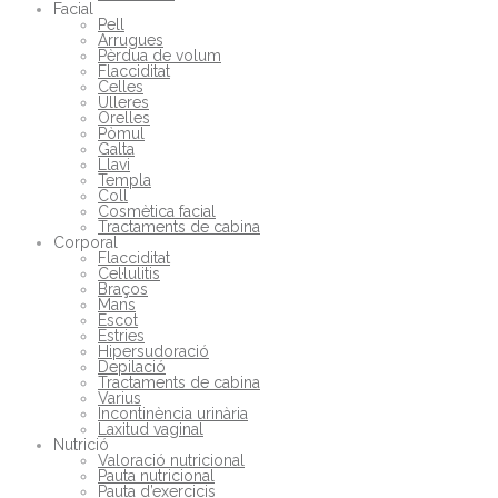
Facial
Pell
Arrugues
Pèrdua de volum
Flacciditat
Celles
Ulleres
Orelles
Pòmul
Galta
Llavi
Templa
Coll
Cosmètica facial
Tractaments de cabina
Corporal
Flacciditat
Cel·lulitis
Braços
Mans
Escot
Estries
Hipersudoració
Depilació
Tractaments de cabina
Varius
Incontinència urinària
Laxitud vaginal
Nutrició
Valoració nutricional
Pauta nutricional
Pauta d’exercicis