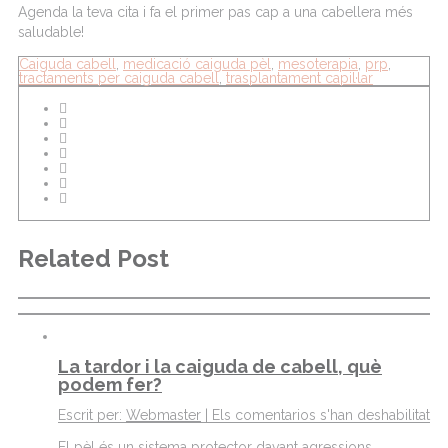
Agenda la
teva
cita i fa el primer
pas
cap
a una cabellera
més
saludable!
Caiguda cabell
,
medicació caiguda pèl
,
mesoterapia
,
prp
,
tractaments per caiguda cabell
,
trasplantament capil·lar
Related Post
La tardor i la caiguda de cabell, què
podem fer?
Escrit per:
Webmaster
|
Els comentarios s'han deshabilitat
El pèl és un sistema protector davant agressions