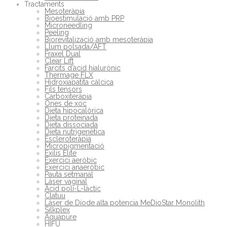
Tractaments
Mesoteràpia
Bioestimulació amb PRP
Microneedling
Peeling
Biorevitalizació amb mesoteràpia
Llum polsada/AFT
Fraxel Dual
Clear Lift
Farcits d’àcid hialurònic
Thermage FLX
Hidroxiapatita càlcica
Fils tensors
Carboxiteràpia
Ones de xoc
Dieta hipocalòrica
Dieta proteinada
Dieta dissociada
Dieta nutrigenètica
Escleroteràpia
Micropigmentació
Exilis Elite
Exercici aeròbic
Exercici anaeròbic
Pauta setmanal
Làser vaginal
Àcid poli-L-làctic
Clatuu
Làser de Díode alta potencia MeDioStar Monolith
Silkplex
Aquapure
HIFU