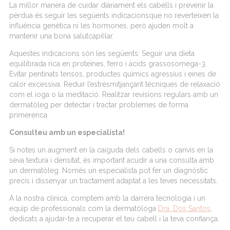
La
millor
manera de cuidar
diàriament
els
cabells
i prevenir la
pèrdua
és
seguir les
següents
indicacions
que no
reverteixen
la
influència
genètica
ni les hormones,
però
ajuden
molt
a
mantenir
una bona
salut
capil·lar
.
Aquestes
indicacions
són
les
següents
: Seguir una dieta
equilibrada rica en
proteïnes
, ferro i
àcids
grassos
omega-3.
Evitar
pentinats
tensos,
productes
químics
agressius
i
eines
de
calor
excessiva
.
Reduir
l’estrès
mitjançant
tècniques
de
relaxació
com
el
ioga
o la
meditació
.
Realitzar
revisions
regulars
amb
un
dermatòleg
per detectar i tractar
problemes
de forma
primerenca
.
Consulteu
amb
un especialista
!
Si notes un
augment
en la
caiguda
dels
cabells
o
canvis
en la
seva
textura i
densitat
,
és
important
acudir a una consulta
amb
un
dermatòleg
.
Només
un especialista
pot
fer
un
diagnòstic
precís
i
dissenyar
un
tractament
adaptat
a les teves
necessitats
.
A la
nostra
clínica,
comptem
amb
la
darrera
tecnologia
i un
equip
de
professionals
com
la
dermatòloga
Dra. Dos Santos
,
dedicats
a
ajudar
-te a recuperar el
teu
cabell
i la
teva
confiança
.