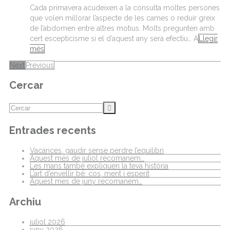
Cada primavera acudeixen a la consulta moltes persones
que volen millorar l’aspecte de les cames o reduir greix
de l’abdomen entre altres motius. Molts pregunten amb
cert escepticisme si el d’aquest any serà efectiu… A
Llegir
més
Next
Previous
Cercar
Entrades recents
Vacances, gaudir sense perdre l’equilibri
Aquest mes de juliol recomanem…
Les mans també expliquen la teva història
L’art d’envellir bé: cos, ment i esperit
Aquest mes de juny recomanem…
Archiu
juliol 2026
juny 2026