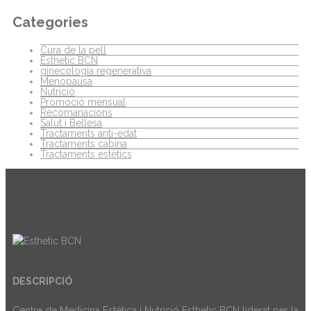
Categories
Cura de la pell
Esthetic BCN
ginecologia regenerativa
Menopausa
Nutrició
Promoció mensual
Recomanacions
Salut i Bellesa
Tractaments anti-edat
Tractaments cabina
Tractaments estètics
DESCRIPCIÓ
Centre de Medicina Estètica i Nutrició Esthetic BCN liderat per la