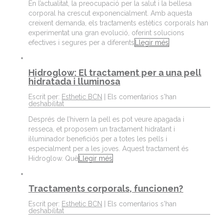
En l’actualitat, la preocupació per la salut i la bellesa
corporal ha crescut exponencialment. Amb aquesta
creixent demanda, els tractaments estètics corporals han
experimentat una gran evolució, oferint solucions
efectives i segures per a diferents
Llegir més
Hidroglow: El tractament per a una pell
hidratada i lluminosa
Escrit per:
Esthetic BCN
|
Els comentarios s'han
deshabilitat
Després de l’hivern la pell es pot veure apagada i
resseca, et proposem un tractament hidratant i
il·luminador beneficiós per a totes les pells i
especialment per a les joves. Aquest tractament és
Hidroglow. Què
Llegir més
Tractaments corporals, funcionen?
Escrit per:
Esthetic BCN
|
Els comentarios s'han
deshabilitat