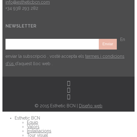
info@estheticbcn.com
+34 938 293 282
NEWSLETTER
En
enviar la subscripció , vostè accepta els
termes i condicions
d'ús
d'aquest lloc web .
© 2015 Esthetic BCN |
Diseño web
Esthetic BCN
Equip
Valors
Instal·lacions
Tour visual