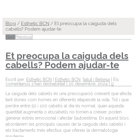
Blog
/
Esthetic BCN
/
Et preocupa la caiguda dels
cabells? Podem ajudar-te
Next
Previous
Et preocupa la caiguda dels
cabells? Podem ajudar-te
Escrit per:
Esthetic BCN
|
Esthetic BCN
,
Salut i Bellesa
|
Els
comentarios s'han deshabilitat
|
20 desembre, 2024
|
0
La
caiguda
dels
cabells
és
una
preocupació
creixent
que afecta
tant
dones
com
homes
en
diferents
etapes
de la vida. Tot i que
perdre
entre 50 i 100
cabells
al
dia
és
normal,
quan
aquesta
quantitat
augmenta o
els
cabells
no tornen a
créixer
, poden
generar
estrès
emocional i afectar
l’autoestima
. En
aquest
bloc,
abordarem
les
principals
causes de la
caiguda
dels
cabells
i
els
tractaments
més
efectius
que
ofereix
la
dermatologia
moderna.