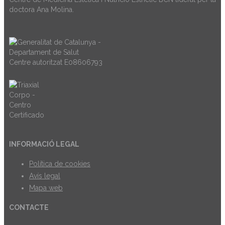
doctora Ana Molina.
Centre autoritzat E08606793
INFORMACIÓ LEGAL
Política de cookies
Avís legal
Mapa web
CONTACTE