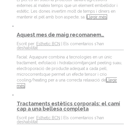
externes al mateix temps que un element embellidor i
estètic. Les dones invertim molt de temps i diners en
mantenir el pèl amb bon aspecte, sa i
Llegir més
Aquest mes de maig recomanem…
Escrit per:
Esthetic BCN
|
Els comentarios s'han
deshabilitat
Facial: Aquapure combina 4 tecnologies en un únic
tractament, exfoliació i hidrataciómitjançant peeling suau,
electroporació de producte adequat a cada pell,
microcorrentsque permet un efecte tensor i crio
cooling/heating per a una correcta relaxació de
Llegir
més
Tractaments estètics corporals: el camí
cap a una bellesa completa
Escrit per:
Esthetic BCN
|
Els comentarios s'han
deshabilitat